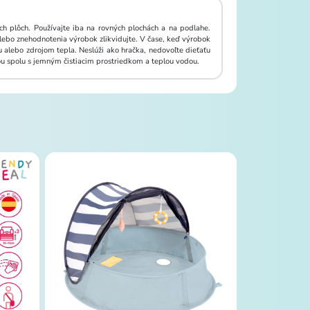
h plôch. Používajte iba na rovných plochách a na podlahe.
ebo znehodnotenia výrobok zlikvidujte. V čase, keď výrobok
alebo zdrojom tepla. Neslúži ako hračka, nedovoľte dieťaťu
ou spolu s jemným čistiacim prostriedkom a teplou vodou.