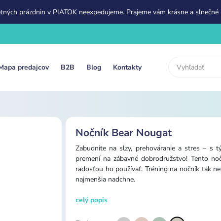
etných prázdnin v PIATOK neexpedujeme. Prajeme vám krásne a slnečné 
Mapa predajcov
B2B
Blog
Kontakty
Nočník Bear Nougat
Zabudnite na slzy, prehováranie a stres – s
premení na zábavné dobrodružstvo! Tento nočn
radosťou ho používať. Tréning na nočník tak ne
najmenšia nadchne.
celý popis