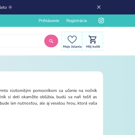
leto 🌞
Prihlásenie
Registrácia
Moje želania
Môj košík
 týmto roztomilým pomocníkom sa učenie na nočník
ík si deti okamžite obľúbia, budú sa naň tešiť as
bude len nutnosťou, ale aj veselou hrou, ktorá vaša