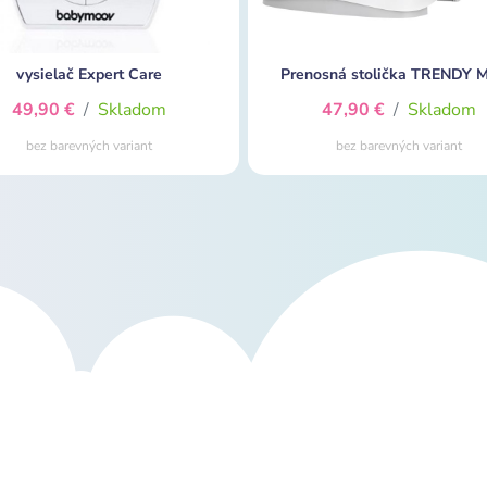
vysielač Expert Care
Prenosná stolička TRENDY 
49,90 €
/
Skladom
47,90 €
/
Skladom
bez barevných variant
bez barevných variant