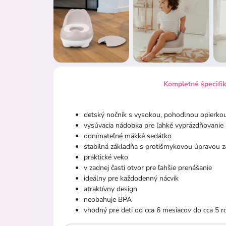
Kompletné špecifi
detský nočník s vysokou, pohodlnou opierko
vysúvacia nádobka pre ľahké vyprázdňovanie a
odnímateľné mäkké sedátko
stabilná základňa s protišmykovou úpravou z
praktické veko
v zadnej časti otvor pre ľahšie prenášanie
ideálny pre každodenný nácvik
atraktívny design
neobahuje BPA
vhodný pre deti od cca 6 mesiacov do cca 5 