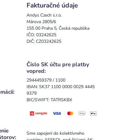
Fakturačné údaje
Andys Czech s.r.o.
Márova 2805/6
155 00 Praha 5, Česká republika
IČO: 03242625
DIČ: CZ03242625
Číslo SK účtu pre platby
vopred:
2944459379 / 1100
IBAN: SK37 1100 0000 0029 4445
mácií:
9379
BIC/SWIFT: TATRSKBX
enie
Sme zapojení do kolektívneho
átorov:
systému ASEKOL pod číslami: AK-