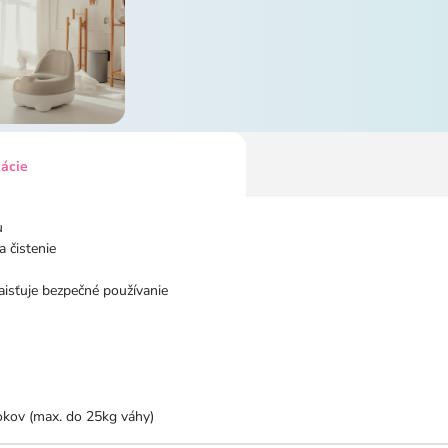
kácie
u
 čistenie
aisťuje bezpečné používanie
rokov (max. do 25kg váhy)