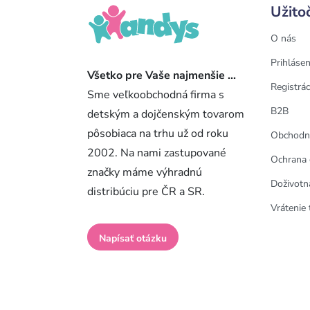
Užito
O nás
Prihlásen
Všetko pre Vaše najmenšie ...
Registrác
Sme veľkoobchodná firma s
B2B
detským a dojčenským tovarom
pôsobiaca na trhu už od roku
Obchodn
2002. Na nami zastupované
Ochrana 
značky máme výhradnú
Doživotn
distribúciu pre ČR a SR.
Vrátenie 
Napísať otázku