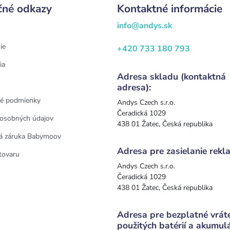
čné odkazy
Kontaktné informácie
info@andys.sk
ie
+420 733 180 793
ia
Adresa skladu (kontaktná
adresa):
é podmienky
Andys Czech s.r.o.
Čeradická 1029
osobných údajov
438 01 Žatec, Česká republika
á záruka Babymoov
Adresa pre zasielanie rekla
tovaru
Andys Czech s.r.o.
Čeradická 1029
438 01 Žatec, Česká republika
Adresa pre bezplatné vrát
použitých batérií a akumul