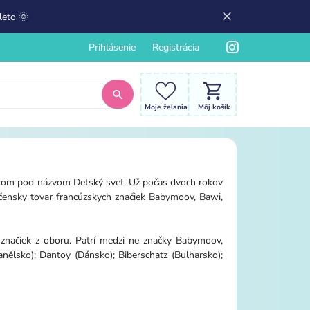
leto 🌞
Prihlásenie
Registrácia
Moje želania
Môj košík
varom pod názvom Detský svet. Už počas dvoch rokov
ojčensky tovar francúzskych značiek Babymoov, Bawi,
značiek z oboru. Patrí medzi ne značky Babymoov,
nělsko); Dantoy (Dánsko); Biberschatz (Bulharsko);