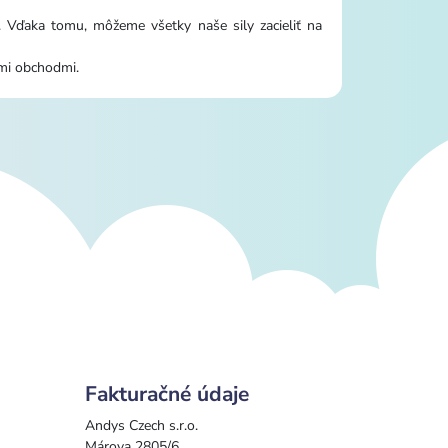
ť. Vďaka tomu, môžeme všetky naše sily zacieliť na
ými obchodmi.
Fakturačné údaje
Andys Czech s.r.o.
Márova 2805/6