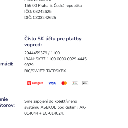
155 00 Praha 5, Česká republika
IČO: 03242625
DIČ: CZ03242625
Číslo SK účtu pre platby
vopred:
2944459379 / 1100
IBAN: SK37 1100 0000 0029 4445
mácií:
9379
BIC/SWIFT: TATRSKBX
enie
Sme zapojení do kolektívneho
átorov:
systému ASEKOL pod číslami: AK-
014044 + EC-014024.