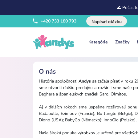
🌊 Počas l
+420 733 180 793
Napísať otázku
Kategórie
Značky
O nás
História spoločnosti
Andys
sa začala písať v roku 
sme otvorili ďalšiu predajňu a rozšírili sme naše 
Baghera a španielskych značiek Saro, Olmitos.
Aj v ďalších rokoch sme úspešne rozširovali pon
Badabulle, Ezimoov (Francie); Bo Jungle (Belgie);
Diono (USA); BabyGo (Německo); InnoGio (Polsko), B
Naša široká ponuka výrobkov je určená pre všetkých