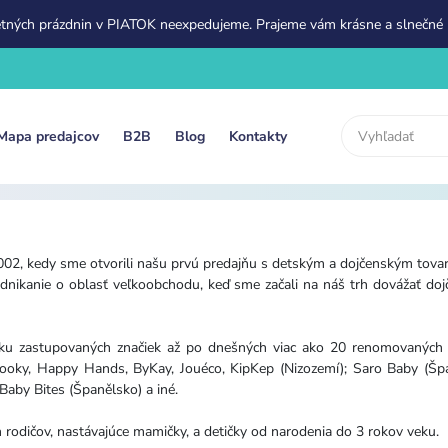
etných prázdnin v PIATOK neexpedujeme. Prajeme vám krásne a slnečné 
Mapa predajcov
B2B
Blog
Kontakty
2002, kedy sme otvorili našu prvú predajňu s detským a dojčenským to
podnikanie o oblasť veľkoobchodu, keď sme začali na náš trh dovážať d
uku zastupovaných značiek až po dnešných viac ako 20 renomovaných 
 Dooky, Happy Hands, ByKay, Jouéco, KipKep (Nizozemí); Saro Baby (Špa
aby Bites (Španělsko) a iné.
 rodičov, nastávajúce mamičky, a detičky od narodenia do 3 rokov veku.