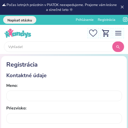
🌊 Počas letných prázdnin v PIATOK neexpedujeme. Prajeme vám krásne
a slnečné leto 🌞
Prihlásenie
Registrácia
Napísať otázku
Registrácia
Kontaktné údaje
Meno:
Priezvisko: