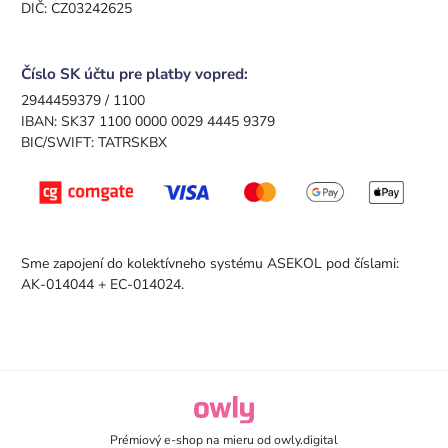
DIČ: CZ03242625
Číslo SK účtu pre platby vopred:
2944459379 / 1100
IBAN: SK37 1100 0000 0029 4445 9379
BIC/SWIFT: TATRSKBX
Sme zapojení do kolektívneho systému ASEKOL pod číslami:
AK-014044 + EC-014024.
owly.digital - Logo
Prémiový e-shop na mieru od
owly.digital