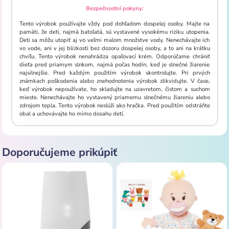
Bezpečnostní pokyny:
Tento výrobok používajte vždy pod dohľadom dospelej osoby. Majte na
pamäti, že deti, najmä batoľatá, sú vystavené vysokému riziku utopenia.
Deti sa môžu utopiť aj vo veľmi malom množstve vody. Nenechávajte ich
vo vode, ani v jej blízkosti bez dozoru dospelej osoby, a to ani na krátku
chvíľu. Tento výrobok nenahrádza opaľovací krém. Odporúčame chrániť
dieťa pred priamym slnkom, najmä počas hodín, keď je slnečné žiarenie
najsilnejšie. Pred každým použitím výrobok skontrolujte. Pri prvých
známkach poškodenia alebo znehodnotenia výrobok zlikvidujte. V čase,
keď výrobok nepoužívate, ho skladujte na uzavretom, čistom a suchom
mieste. Nenechávajte ho vystavený priamemu slnečnému žiareniu alebo
zdrojom tepla. Tento výrobok neslúži ako hračka. Pred použitím odstráňte
obal a uchovávajte ho mimo dosahu detí.
Doporučujeme prikúpiť