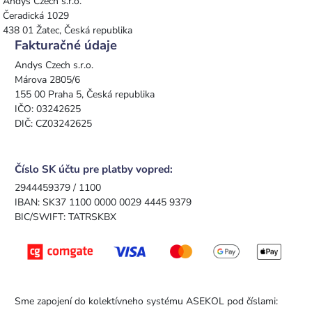
Andys Czech s.r.o.
Čeradická 1029
438 01 Žatec, Česká republika
Fakturačné údaje
Andys Czech s.r.o.
Márova 2805/6
155 00 Praha 5, Česká republika
IČO: 03242625
DIČ: CZ03242625
Číslo SK účtu pre platby vopred:
2944459379 / 1100
IBAN: SK37 1100 0000 0029 4445 9379
BIC/SWIFT: TATRSKBX
Sme zapojení do kolektívneho systému ASEKOL pod číslami: