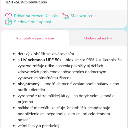
EAN kód:
8424568641505
Pridať na zoznam želania
Sledovať cenu
Sledovať dostupnost
Kompletné špecifikácie
Dodávateľ na trh
detský klobúčik so zaväzovaním
s
UV ochranou UPF 50+
- blokuje cca 98% UV žiarenia, čo
výrazne znižuje riziko spálenia pokožky aj ďalších
zdravotných problémov spôsobených nadmerným
vystavením slnečnému žiareniu
obojstranný
- umožňuje meniť vzhľad podľa nálady alebo
outfitu dieťatka
vyrobené z ultra mäkkej látky - na dotyk veľmi jemná a
príjemná
mäkkosť materiálu zaisťuje, že klobúčik nespôsobuje
podráždenie ani nepohodlie, a to ani pri celodennom
nosení
veľmi ľahký a priedušný