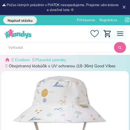
🌊 Počas letných prázdnin v PIATOK neexpedujeme. Prajeme vám krásne
a slnečné leto 🌞
Prihlásenie
Registrácia
Napísať otázku
Outdoor
Plavecké potreby
Obojstranný klobúčik s UV ochranou (18-36m) Good Vibes