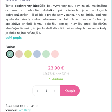
Tento
obojstranný klobúčik
bol vytvorený tak, aby zaistil maximálnu
ochranu a pohodlie dieťatka pri všetkých jeho vonkajších
dobrodružstvách – či už ide o prechádzky v parku, hry na ihrisku, rodinné
výlety do prírody alebo radovánky na pláži. Jeho hlavnou úlohou je
spoľahlivo chrániť jemnú pokožku detskej hlavičky pred škodlivým
slnečným žiarením, čo je obzvlášť dôležité počas letných mesiacov, kedy
je slnko najintenzívnejšie.
celý popis
Farba:
23,90 €
19,75 €
bez DPH
Skladom
Číslo produktu:
SB64150
Výrobca:
Saro Baby