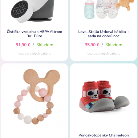
Čistička vzduchu s HEPA filtrom
Love, Stella látková bábika +
3v1 Püre
sada na dobrú noc
91,90 €
/
Skladom
35,90 €
/
Skladom
bez barevných variant
bez barevných variant
Ponožkotopánky Chameleon