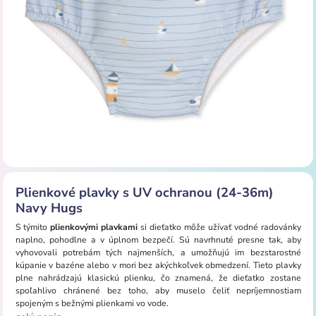
Plienkové plavky s UV ochranou (24-36m)
Navy Hugs
S týmito
plienkovými plavkami
si dieťatko môže užívať vodné radovánky
naplno, pohodlne a v úplnom bezpečí. Sú navrhnuté presne tak, aby
vyhovovali potrebám tých najmenších, a umožňujú im bezstarostné
kúpanie v bazéne alebo v mori bez akýchkoľvek obmedzení. Tieto plavky
plne nahrádzajú klasickú plienku, čo znamená, že dieťatko zostane
spoľahlivo chránené bez toho, aby muselo čeliť nepríjemnostiam
spojeným s bežnými plienkami vo vode.