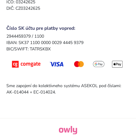
IČO: 03242625
DIČ: CZ03242625
Číslo SK účtu pre platby vopred:
2944459379 / 1100
IBAN: SK37 1100 0000 0029 4445 9379
BIC/SWIFT: TATRSKBX
Sme zapojení do kolektívneho systému ASEKOL pod číslami:
AK-014044 + EC-014024.
owly.digital - Logo