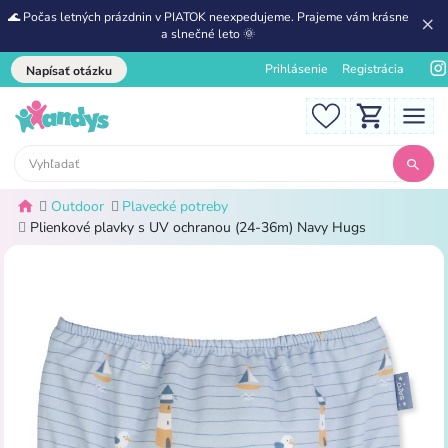
🌊 Počas letných prázdnin v PIATOK neexpedujeme. Prajeme vám krásne
a slnečné leto 🌞
Prihlásenie
Registrácia
Napísať otázku
Outdoor
Plavecké potreby
Plienkové plavky s UV ochranou (24-36m) Navy Hugs