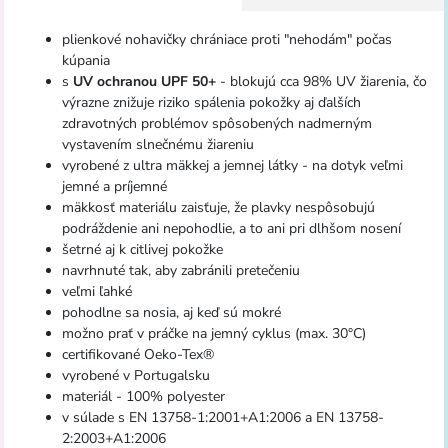
plienkové nohavičky chrániace proti "nehodám" počas
kúpania
s
UV ochranou UPF 50+
- blokujú cca 98% UV žiarenia, čo
výrazne znižuje riziko spálenia pokožky aj ďalších
zdravotných problémov spôsobených nadmerným
vystavením slnečnému žiareniu
vyrobené z ultra mäkkej a jemnej látky - na dotyk veľmi
jemné a príjemné
mäkkosť materiálu zaisťuje, že plavky nespôsobujú
podráždenie ani nepohodlie, a to ani pri dlhšom nosení
šetrné aj k citlivej pokožke
navrhnuté tak, aby zabránili pretečeniu
veľmi ľahké
pohodlne sa nosia, aj keď sú mokré
možno prať v práčke na jemný cyklus (max. 30°C)
certifikované Oeko-Tex®
vyrobené v Portugalsku
materiál - 100% polyester
v súlade s EN 13758-1:2001+A1:2006 a EN 13758-
2:2003+A1:2006