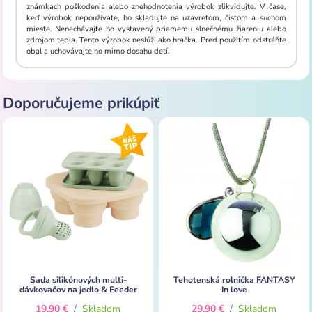
známkach poškodenia alebo znehodnotenia výrobok zlikvidujte. V čase,
keď výrobok nepoužívate, ho skladujte na uzavretom, čistom a suchom
mieste. Nenechávajte ho vystavený priamemu slnečnému žiareniu alebo
zdrojom tepla. Tento výrobok neslúži ako hračka. Pred použitím odstráňte
obal a uchovávajte ho mimo dosahu detí.
Doporučujeme prikúpiť
Sada silikónových multi-
Tehotenská rolnička FANTASY
dávkovačov na jedlo & Feeder
In love
19,90 €
/
Skladom
29,90 €
/
Skladom