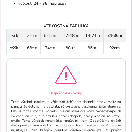
veľkosť:
24 - 36 mesiacov
VEĽKOSTNÁ TABUĽKA
vek
3-6m
6-12m
12-18m
18-24m
24-36m
výška
68cm
74cm
80cm
86cm
92cm
Bezpečnostní pokyny:
Tento výrobok používajte vždy pod dohľadom dospelej osoby. Majte na
pamäti, že deti, najmä batoľatá, sú vystavené vysokému riziku utopenia.
Deti sa môžu utopiť aj vo veľmi malom množstve vody. Nenechávajte ich
vo vode, ani v jej blízkosti bez dozoru dospelej osoby, a to ani na krátku
chvíľu. Tento výrobok nenahrádza opaľovací krém. Odporúčame chrániť
dieťa pred priamym slnkom, najmä počas hodín, keď je slnečné žiarenie
najsilnejšie. Pred každým použitím výrobok skontrolujte. Pri prvých