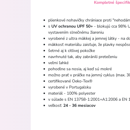
Kompletné špecifi
plienkové nohavičky chrániace proti "nehodá
s
UV ochranou UPF 50+
- blokujú cca 98% U
vystavením slnečnému žiareniu
vyrobené z ultra mäkkej a jemnej látky - na d
mäkkosť materiálu zaisťuje, že plavky nespôs
šetrné aj k citlivej pokožke
navrhnuté tak, aby zabránili pretečeniu
veľmi ľahké
pohodlne sa nosia, aj keď sú mokré
možno prať v práčke na jemný cyklus (max. 3
certifikované Oeko-Tex®
vyrobené v Portugalsku
materiál - 100% polyester
v súlade s EN 13758-1:2001+A1:2006 a EN
veľkosť:
24 - 36 mesiacov