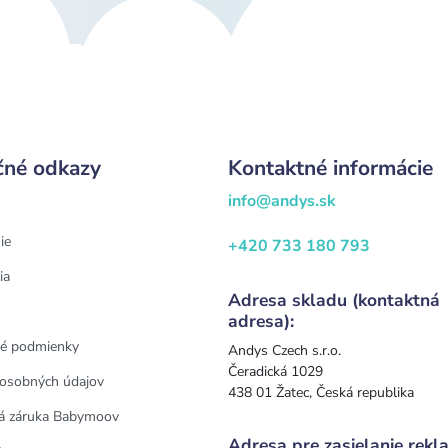
čné odkazy
Kontaktné informácie
info@andys.sk
ie
+420 733 180 793
ia
Adresa skladu (kontaktná
adresa):
é podmienky
Andys Czech s.r.o.
Čeradická 1029
osobných údajov
438 01 Žatec, Česká republika
á záruka Babymoov
Adresa pre zasielanie rekla