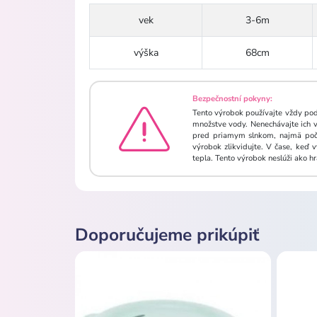
vek
3-6m
výška
68cm
Bezpečnostní pokyny:
Tento výrobok používajte vždy pod
množstve vody. Nenechávajte ich vo
pred priamym slnkom, najmä počas
výrobok zlikvidujte. V čase, keď
tepla. Tento výrobok neslúži ako h
Doporučujeme prikúpiť