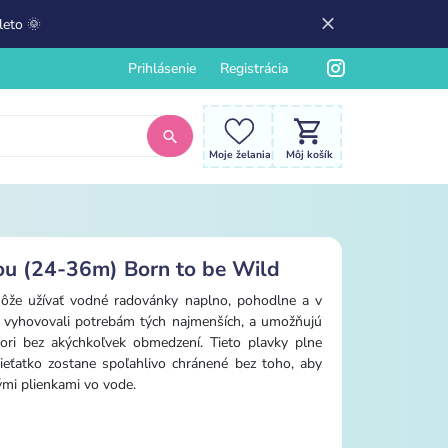
leto 🌞
Prihlásenie
Registrácia
Moje želania
Môj košík
ou (24-36m) Born to be Wild
ôže užívať vodné radovánky naplno, pohodlne a v
y vyhovovali potrebám tých najmenších, a umožňujú
ri bez akýchkoľvek obmedzení. Tieto plavky plne
dieťatko zostane spoľahlivo chránené bez toho, aby
mi plienkami vo vode.