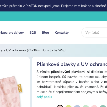
etných prázdnin v PIATOK neexpedujeme. Prajeme vám krásne a slnečné 
Mapa predajcov
B2B
Blog
Kontakty
vky s UV ochranou (24-36m) Born to be Wild
Plienkové plavky s UV ochran
S týmito
plienkovými plavkami
si dieťatko m
úplnom bezpečí. Sú navrhnuté presne tak, ab
im bezstarostné kúpanie v bazéne alebo v mo
nahrádzajú klasickú plienku, čo znamená, že 
muselo čeliť nepríjemnostiam spojeným s bežný
celý popis