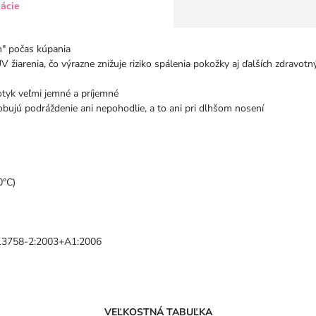
kácie
m" počas kúpania
V žiarenia, čo výrazne znižuje riziko spálenia pokožky aj ďalších zdra
otyk veľmi jemné a príjemné
obujú podráždenie ani nepohodlie, a to ani pri dlhšom nosení
0°C)
 13758-2:2003+A1:2006
VEĽKOSTNÁ TABUĽKA