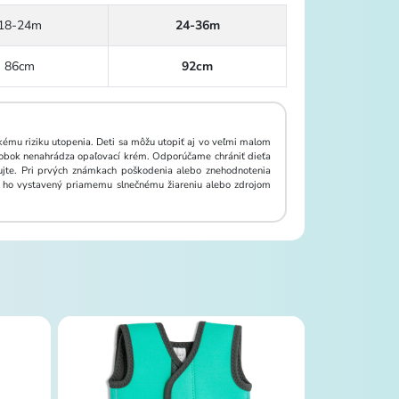
18-24m
24-36m
86cm
92cm
ému riziku utopenia. Deti sa môžu utopiť aj vo veľmi malom
výrobok nenahrádza opaľovací krém. Odporúčame chrániť dieťa
lujte. Pri prvých známkach poškodenia alebo znehodnotenia
te ho vystavený priamemu slnečnému žiareniu alebo zdrojom