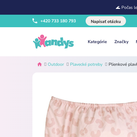
🌊 Počas l
+420 733 180 793
Napísať otázku
Kategórie
Značky
Outdoor
Plavecké potreby
Plienkové pla