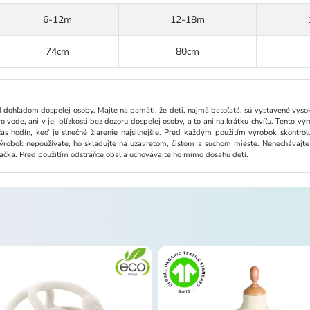
6-12m
12-18m
74cm
80cm
 dohľadom dospelej osoby. Majte na pamäti, že deti, najmä batoľatá, sú vystavené vysok
 vode, ani v jej blízkosti bez dozoru dospelej osoby, a to ani na krátku chvíľu. Tento 
 hodín, keď je slnečné žiarenie najsilnejšie. Pred každým použitím výrobok skontro
 výrobok nepoužívate, ho skladujte na uzavretom, čistom a suchom mieste. Nenechávaj
račka. Pred použitím odstráňte obal a uchovávajte ho mimo dosahu detí.