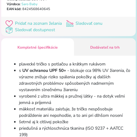
Výrobca:
Saro Baby
EAN kód:
8424568640645
Pridať na zoznam želania
Sledovať cenu
Sledovať dostupnost
Kompletné špecifikácie
Dodávateľ na trh
plavecké tričko s potlačou a krátkym rukávom
s
UV ochranou UPF 50+
- blokuje cca 98% UV žiarenia, čo
výrazne znižuje riziko spálenia pokožky aj ďalších
zdravotných problémov spôsobených nadmerným
vystavením slnečnému žiareniu
vyrobené z ultra mäkkej a pružnej látky - na dotyk veľmi
jemná a príjemná
mäkkosť materiálu zaisťuje, že tričko nespôsobuje
podráždenie ani nepohodlie, a to ani pri dlhšom nosení
šetrné aj k citlivej pokožke
priedušná a rýchloschnúca tkanina (ISO 9237 + AATCC
199)