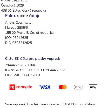
Andys Czech s.r.o.
Čeradická 1029
438 01 Žatec, Česká republika
Fakturačné údaje
Andys Czech s.r.o.
Márova 2805/6
155 00 Praha 5, Česká republika
IČO: 03242625
DIČ: CZ03242625
Číslo SK účtu pre platby vopred:
2944459379 / 1100
IBAN: SK37 1100 0000 0029 4445 9379
BIC/SWIFT: TATRSKBX
Sme zapojení do kolektívneho systému ASEKOL pod číslami: