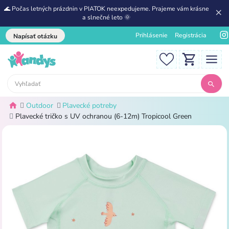
🌊 Počas letných prázdnin v PIATOK neexpedujeme. Prajeme vám krásne
a slnečné leto 🌞
Prihlásenie
Registrácia
Napísať otázku
Outdoor
Plavecké potreby
Plavecké tričko s UV ochranou (6-12m) Tropicool Green