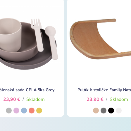
álenská sada CPLA 5ks Grey
Pultík k stoličke Family Nat
23,90 €
/
Skladom
23,90 €
/
Skladom