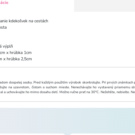
kácie
anie kdekoľvek na cestách
esta
á výplň
64cm x hrúbka 1cm
cm x hrúbka 2,5cm
dom dospelej osoby. Pred každým použitím výrobok skontrolujte. Pri prvých známkach p
dujte na uzavretom, čistom a suchom mieste. Nenechávajte ho vystavený priamemu sln
al a uchovávajte ho mimo dosahu detí. Možno ručne prať na 30°C. Nežehlite, nebielte. Ne