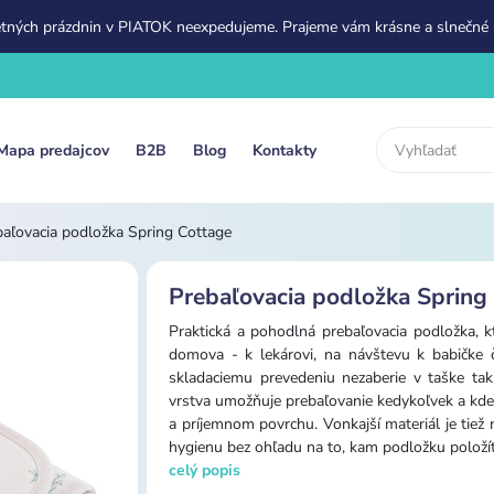
etných prázdnin v PIATOK neexpedujeme. Prajeme vám krásne a slnečné 
Mapa predajcov
B2B
Blog
Kontakty
baľovacia podložka Spring Cottage
Prebaľovacia podložka Spring
Praktická a pohodlná prebaľovacia podložka,
domova - k lekárovi, na návštevu k babičke 
skladaciemu prevedeniu nezaberie v taške ta
vrstva umožňuje prebaľovanie kedykoľvek a kde
a príjemnom povrchu. Vonkajší materiál je tiež
hygienu bez ohľadu na to, kam podložku položít
celý popis