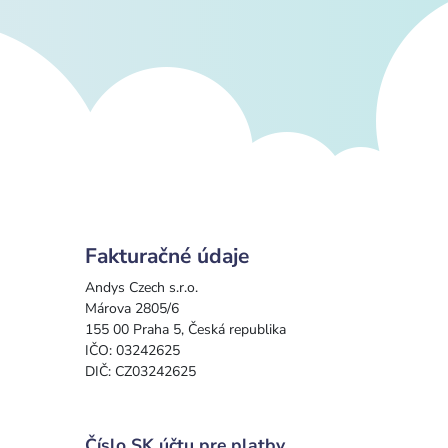
Fakturačné údaje
Andys Czech s.r.o.
Márova 2805/6
155 00 Praha 5, Česká republika
IČO: 03242625
DIČ: CZ03242625
Číslo SK účtu pre platby