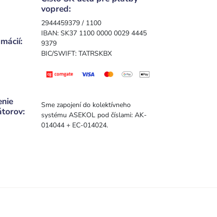
vopred:
2944459379 / 1100
IBAN: SK37 1100 0000 0029 4445
mácií:
9379
BIC/SWIFT: TATRSKBX
enie
Sme zapojení do kolektívneho
átorov:
systému ASEKOL pod číslami: AK-
014044 + EC-014024.