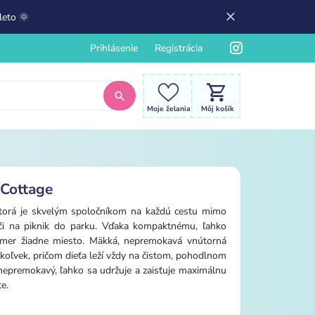
leto 🌞
Prihlásenie
Registrácia
Moje želania
Môj košík
 Cottage
 ktorá je skvelým spoločníkom na každú cestu mimo
či na piknik do parku. Vďaka kompaktnému, ľahko
kmer žiadne miesto. Mäkká, nepremokavá vnútorná
koľvek, pričom dieťa leží vždy na čistom, pohodlnom
 nepremokavý, ľahko sa udržuje a zaisťuje maximálnu
e.