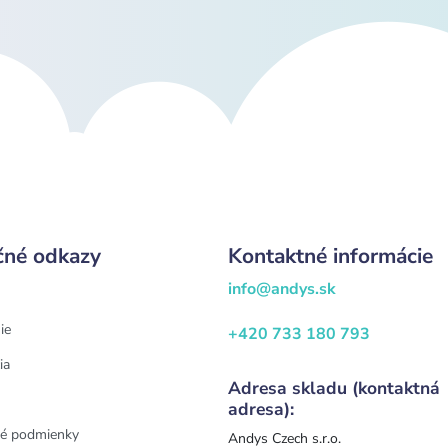
čné odkazy
Kontaktné informácie
info@andys.sk
ie
+420 733 180 793
ia
Adresa skladu (kontaktná
adresa):
é podmienky
Andys Czech s.r.o.