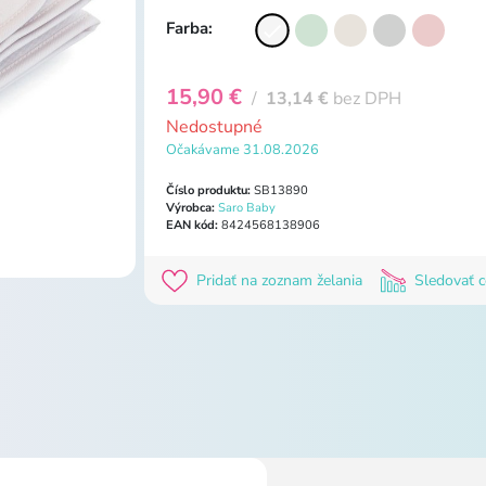
Farba:
15,90 €
/
13,14 €
bez DPH
Nedostupné
Očakávame 31.08.2026
Číslo produktu:
SB13890
Výrobca:
Saro Baby
EAN kód:
8424568138906
Pridať na zoznam želania
Sledovať 