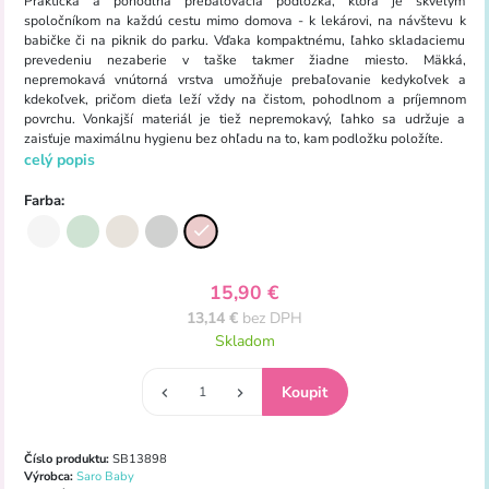
Praktická a pohodlná prebaľovacia podložka, ktorá je skvelým
spoločníkom na každú cestu mimo domova - k lekárovi, na návštevu k
babičke či na piknik do parku. Vďaka kompaktnému, ľahko skladaciemu
prevedeniu nezaberie v taške takmer žiadne miesto. Mäkká,
nepremokavá vnútorná vrstva umožňuje prebaľovanie kedykoľvek a
kdekoľvek, pričom dieťa leží vždy na čistom, pohodlnom a príjemnom
povrchu. Vonkajší materiál je tiež nepremokavý, ľahko sa udržuje a
zaisťuje maximálnu hygienu bez ohľadu na to, kam podložku položíte.
celý popis
Farba:
15,90 €
13,14 €
bez DPH
Skladom
Číslo produktu:
SB13898
Výrobca:
Saro Baby