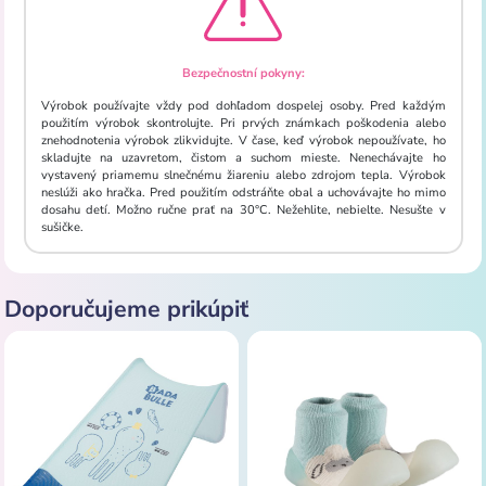
Bezpečnostní pokyny:
Výrobok používajte vždy pod dohľadom dospelej osoby. Pred každým
použitím výrobok skontrolujte. Pri prvých známkach poškodenia alebo
znehodnotenia výrobok zlikvidujte. V čase, keď výrobok nepoužívate, ho
skladujte na uzavretom, čistom a suchom mieste. Nenechávajte ho
vystavený priamemu slnečnému žiareniu alebo zdrojom tepla. Výrobok
neslúži ako hračka. Pred použitím odstráňte obal a uchovávajte ho mimo
dosahu detí. Možno ručne prať na 30°C. Nežehlite, nebielte. Nesušte v
sušičke.
Doporučujeme prikúpiť