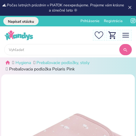
🌊 Počas letných prázdnin v PIATOK neexpedujeme. Prajeme vám krásne
a slnečné leto 🌞
Prihlásenie
Registrácia
Napísať otázku
Hygiena
Prebaľovacie podložky, stoly
Prebaľovacia podložka Polaris Pink