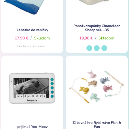
Ponožkotopánky Chameleon
Lehátko do vaničky
Sheep veľ. 135
17,90 €
/
Skladom
19,90 €
/
Skladom
bez barevných variant
Zábavná hra Rybárstvo Fish &
prijímač Yoo-Moov
Fun