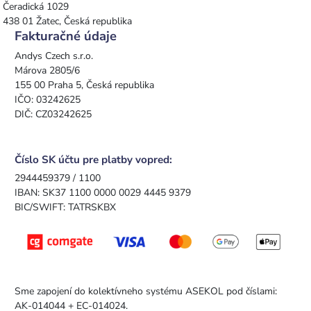
Čeradická 1029
438 01 Žatec, Česká republika
Fakturačné údaje
Andys Czech s.r.o.
Márova 2805/6
155 00 Praha 5, Česká republika
IČO: 03242625
DIČ: CZ03242625
Číslo SK účtu pre platby vopred:
2944459379 / 1100
IBAN: SK37 1100 0000 0029 4445 9379
BIC/SWIFT: TATRSKBX
Sme zapojení do kolektívneho systému ASEKOL pod číslami:
AK-014044 + EC-014024.