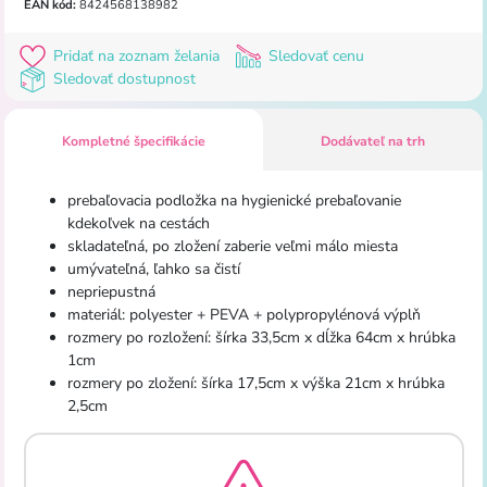
EAN kód:
8424568138982
Pridať na zoznam želania
Sledovať cenu
Sledovať dostupnost
Kompletné špecifikácie
Dodávateľ na trh
prebaľovacia podložka na hygienické prebaľovanie
kdekoľvek na cestách
skladateľná, po zložení zaberie veľmi málo miesta
umývateľná, ľahko sa čistí
nepriepustná
materiál: polyester + PEVA + polypropylénová výplň
rozmery po rozložení: šírka 33,5cm x dĺžka 64cm x hrúbka
1cm
rozmery po zložení: šírka 17,5cm x výška 21cm x hrúbka
2,5cm