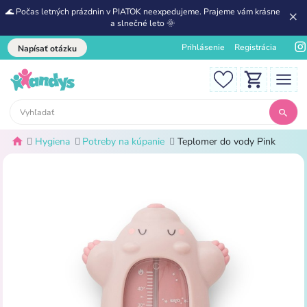
🌊 Počas letných prázdnin v PIATOK neexpedujeme. Prajeme vám krásne
a slnečné leto 🌞
Prihlásenie
Registrácia
Napísať otázku
Hygiena
Potreby na kúpanie
Teplomer do vody Pink