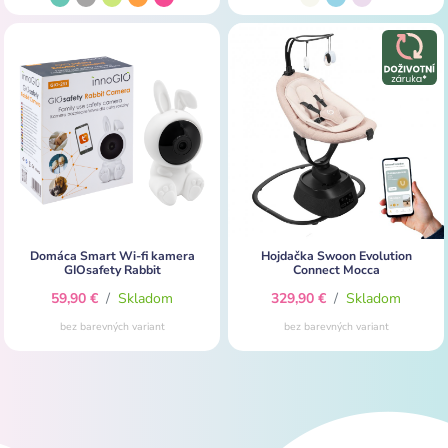
Domáca Smart Wi-fi kamera
Hojdačka Swoon Evolution
GIOsafety Rabbit
Connect Mocca
59,90 €
/
Skladom
329,90 €
/
Skladom
bez barevných variant
bez barevných variant