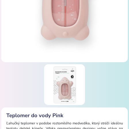
Teplomer do vody Pink
Ľahučký teplomer v podobe roztomilého medvedíka, ktorý stráži ideálnu
teplotu detské kúpeľe. Vďaka premyslenému designu voľne pláva na