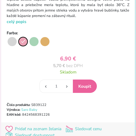
hladine a priebežne meria teplotu, ktorá by mala byť okolo 36°C. Z
malých otvorov pritom jemne strieka vodu a vytvára hravé bublinky, takže
každé kúpanie premení na zábavný rituál.
celý popis
Farba:
6,90 €
5,70 €
bez DPH
Skladom
Číslo produktu:
SB39122
Výrobca:
Saro Baby
EAN kód:
8424568391226
Pridať na zoznam želania
Sledovať cenu
Sledovať dostupnost