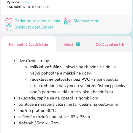
Výrobca:
KipKep
EAN kód:
8718182143324
Pridať na zoznam želania
Sledovať cenu
Sledovať dostupnost
Kompletné špecifikácie
Videá
Dodávateľ na trh
1
dve rôzne strany
mäkká kožušina
- skvelá na chladnejšie dni, je
veľmi pohodlná a mäkká na dotyk
recyklovaný polyester bez PVC
- nepriepustná
strana, vhodná na výmenu veľmi znečistenej plienky;
podľa potreby sa dá utrieť vlhkou handričkou
skladacia, zapína sa na opasok s gombíkom
po zložení nezaberá veľa miesta, ideálne na cestovanie
možno prať pri 30°C
veľkosť v rozloženom stave: 63 x 35cm
zložené: 35cm x 17cm