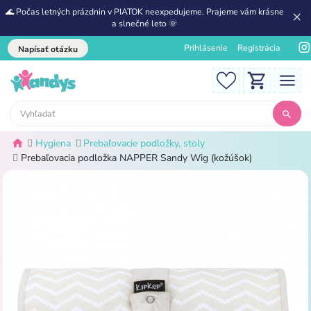
🌊 Počas letných prázdnin v PIATOK neexpedujeme. Prajeme vám krásne
a slnečné leto 🌞
Prihlásenie
Registrácia
Napísať otázku
Hygiena
Prebaľovacie podložky, stoly
Prebaľovacia podložka NAPPER Sandy Wig (kožúšok)