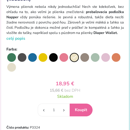
Výmena plienok nebola nikdy jednoduchšia! Nech ste kdekoľvek, bez
ohľadu na to, ako veľmi je plienka znečistená:
prebaľovacia podložka
Napper
vždy ponúka riešenie. Je pevná a robustná, takže dieťa necíti
žiadne nerovnosti z povrchu pod ňou. Zároveň je veľmi mäkká a ľahko sa
čistí. Podložku je dokonca možné prať v práčke! Je kompaktná a ľahko ju
vložíte do tašky, napríklad spolu s púzdrom na plienky
Diaper Wallet.
celý popis
Farba:
18,95 €
15,66 €
bez DPH
Skladom
Číslo produktu:
P3324