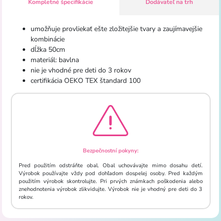
Kompletné špecifikácie
Dodávateľ na trh
umožňuje provliekať ešte zložitejšie tvary a zaujímavejšie
kombinácie
dĺžka 50cm
materiál: bavlna
nie je vhodné pre deti do 3 rokov
certifikácia OEKO TEX štandard 100
Bezpečnostní pokyny:
Pred použitím odstráňte obal. Obal uchovávajte mimo dosahu detí.
Výrobok používajte vždy pod dohľadom dospelej osoby. Pred každým
použitím výrobok skontrolujte. Pri prvých známkach poškodenia alebo
znehodnotenia výrobok zlikvidujte. Výrobok nie je vhodný pre deti do 3
rokov.