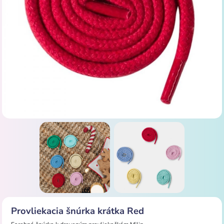
Provliekacia šnúrka krátka Red