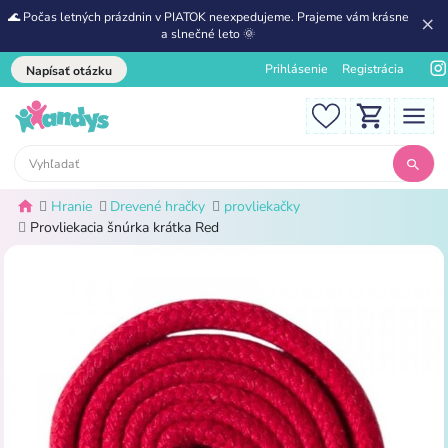
🌊 Počas letných prázdnin v PIATOK neexpedujeme. Prajeme vám krásne
a slnečné leto 🌞
Prihlásenie
Registrácia
Napísať otázku
Hranie
Drevené hračky
provliekačky
Provliekacia šnúrka krátka Red