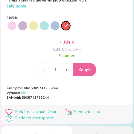
Farebná šnúrka k dreveným provliekačkám Milin.
celý popis
Farba:
1,59 €
1,31 €
bez DPH
Skladom
Číslo produktu:
5905741753244
Výrobca:
Milin
EAN kód:
5905741753244
Pridať na zoznam želania
Sledovať cenu
Sledovať dostupnost