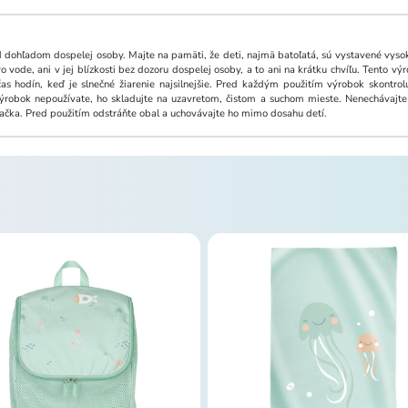
 dohľadom dospelej osoby. Majte na pamäti, že deti, najmä batoľatá, sú vystavené vysok
 vode, ani v jej blízkosti bez dozoru dospelej osoby, a to ani na krátku chvíľu. Tento 
 hodín, keď je slnečné žiarenie najsilnejšie. Pred každým použitím výrobok skontro
 výrobok nepoužívate, ho skladujte na uzavretom, čistom a suchom mieste. Nenechávaj
račka. Pred použitím odstráňte obal a uchovávajte ho mimo dosahu detí.