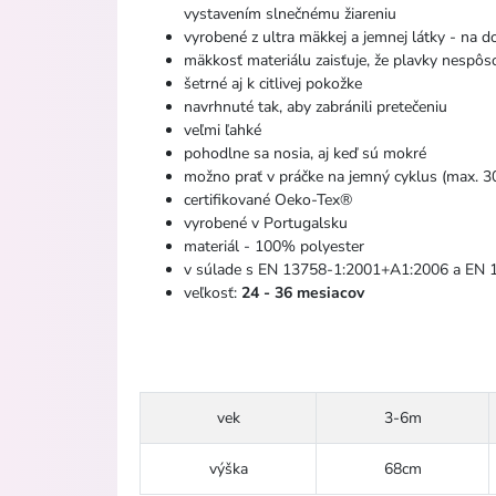
vystavením slnečnému žiareniu
vyrobené z ultra mäkkej a jemnej látky - na d
mäkkosť materiálu zaisťuje, že plavky nespôs
šetrné aj k citlivej pokožke
navrhnuté tak, aby zabránili pretečeniu
veľmi ľahké
pohodlne sa nosia, aj keď sú mokré
možno prať v práčke na jemný cyklus (max. 3
certifikované Oeko-Tex®
vyrobené v Portugalsku
materiál - 100% polyester
v súlade s EN 13758-1:2001+A1:2006 a EN
veľkosť:
24 - 36 mesiacov
vek
3-6m
výška
68cm