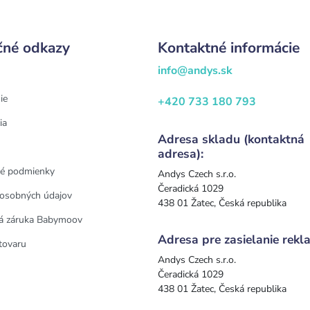
čné odkazy
Kontaktné informácie
info@andys.sk
ie
+420 733 180 793
ia
Adresa skladu (kontaktná
adresa):
é podmienky
Andys Czech s.r.o.
Čeradická 1029
osobných údajov
438 01 Žatec, Česká republika
á záruka Babymoov
Adresa pre zasielanie rekla
tovaru
Andys Czech s.r.o.
Čeradická 1029
438 01 Žatec, Česká republika