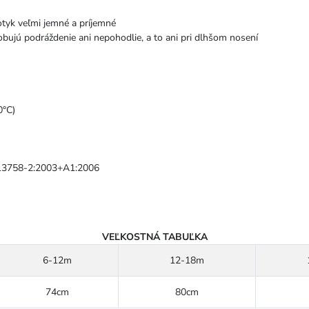
otyk veľmi jemné a príjemné
obujú podráždenie ani nepohodlie, a to ani pri dlhšom nosení
0°C)
 13758-2:2003+A1:2006
VEĽKOSTNÁ TABUĽKA
6-12m
12-18m
74cm
80cm