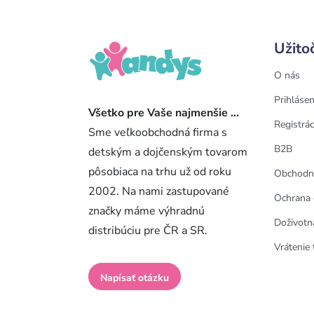
Užito
O nás
Prihlásen
Všetko pre Vaše najmenšie ...
Registrác
Sme veľkoobchodná firma s
B2B
detským a dojčenským tovarom
pôsobiaca na trhu už od roku
Obchodn
2002. Na nami zastupované
Ochrana 
značky máme výhradnú
Doživotn
distribúciu pre ČR a SR.
Vrátenie 
Napísať otázku