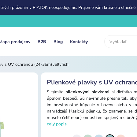
etných prázdnin v PIATOK neexpedujeme. Prajeme vám krásne a slnečné 
Mapa predajcov
B2B
Blog
Kontakty
ky s UV ochranou (24-36m) Jellyfish
Plienkové plavky s UV ochrano
S týmito
plienkovými plavkami
si dieťatko m
úplnom bezpečí. Sú navrhnuté presne tak, ab
im bezstarostné kúpanie v bazéne alebo v mo
nahrádzajú klasickú plienku, čo znamená, že 
muselo čeliť nepríjemnostiam spojeným s bežný
celý popis