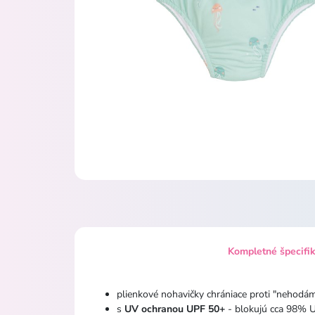
Kompletné špecifi
plienkové nohavičky chrániace proti "nehodá
s
UV ochranou UPF 50+
- blokujú cca 98% U