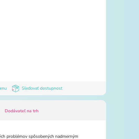
cenu
Sledovať dostupnost
Dodávateľ na trh
votných problémov spôsobených nadmerným