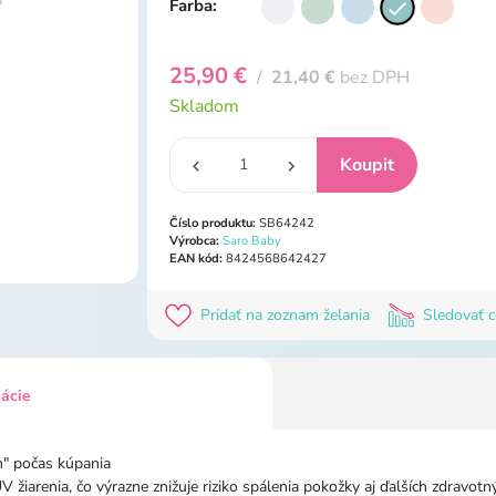
Farba:
25,90 €
/
21,40 €
bez DPH
Skladom
Číslo produktu:
SB64242
Výrobca:
Saro Baby
EAN kód:
8424568642427
Pridať na zoznam želania
Sledovať 
kácie
m" počas kúpania
V žiarenia, čo výrazne znižuje riziko spálenia pokožky aj ďalších zdra