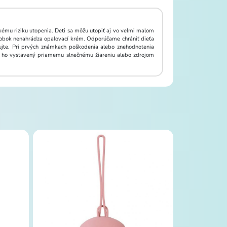
ému riziku utopenia. Deti sa môžu utopiť aj vo veľmi malom
výrobok nenahrádza opaľovací krém. Odporúčame chrániť dieťa
lujte. Pri prvých známkach poškodenia alebo znehodnotenia
te ho vystavený priamemu slnečnému žiareniu alebo zdrojom