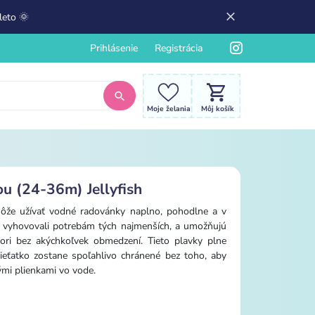
leto 🌞
Prihlásenie
Registrácia
Moje želania
Môj košík
u (24-36m) Jellyfish
ôže užívať vodné radovánky naplno, pohodlne a v
y vyhovovali potrebám tých najmenších, a umožňujú
ri bez akýchkoľvek obmedzení. Tieto plavky plne
dieťatko zostane spoľahlivo chránené bez toho, aby
mi plienkami vo vode.