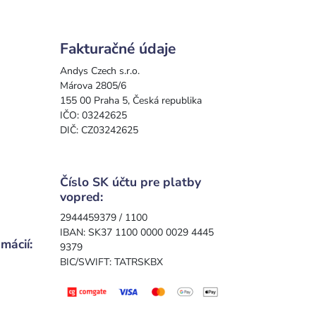
Fakturačné údaje
Andys Czech s.r.o.
Márova 2805/6
155 00 Praha 5, Česká republika
IČO: 03242625
DIČ: CZ03242625
Číslo SK účtu pre platby
vopred:
2944459379 / 1100
IBAN: SK37 1100 0000 0029 4445
mácií:
9379
BIC/SWIFT: TATRSKBX