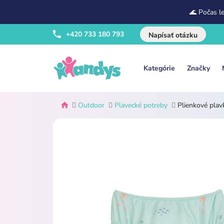
🌊 Počas l
+420 733 180 793
Napísať otázku
Kategórie
Značky
Outdoor
Plavecké potreby
Plienkové plav