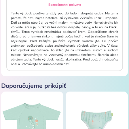
Bezpečnostní pokyny:
Tento výrobok používajte vždy pod dohľadom dospelej osoby. Majte na
pamäti, že deti, najmä batoľatá, sú vystavené vysokému riziku utopenia.
Deti sa môžu utopiť aj vo veľmi malom množstve vody. Nenechávajte ich
vo vode, ani v jej blízkosti bez dozoru dospelej osoby, a to ani na krátku
chvíľu. Tento výrobok nenahrádza opaľovací krém. Odporúčame chrániť
dieťa pred priamym slnkom, najmä počas hodín, keď je slnečné žiarenie
najsilnejšie. Pred každým použitím výrobok skontrolujte. Pri prvých
známkach poškodenia alebo znehodnotenia výrobok zlikvidujte. V čase,
keď výrobok nepoužívate, ho skladujte na uzavretom, čistom a suchom
mieste. Nenechávajte ho vystavený priamemu slnečnému žiareniu alebo
zdrojom tepla. Tento výrobok neslúži ako hračka. Pred použitím odstráňte
obal a uchovávajte ho mimo dosahu detí.
Doporučujeme prikúpiť