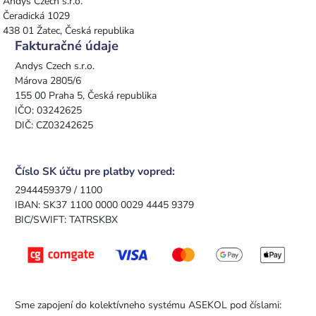
Andys Czech s.r.o.
Čeradická 1029
438 01 Žatec, Česká republika
Fakturačné údaje
Andys Czech s.r.o.
Márova 2805/6
155 00 Praha 5, Česká republika
IČO: 03242625
DIČ: CZ03242625
Číslo SK účtu pre platby vopred:
2944459379 / 1100
IBAN: SK37 1100 0000 0029 4445 9379
BIC/SWIFT: TATRSKBX
Sme zapojení do kolektívneho systému ASEKOL pod číslami: