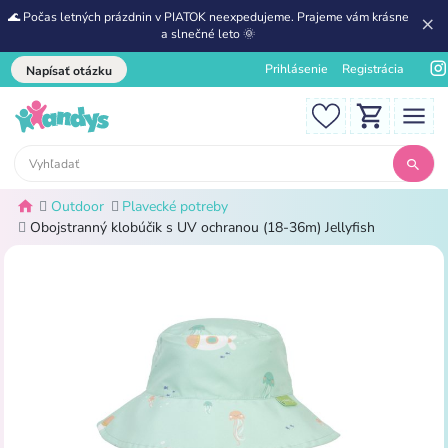
🌊 Počas letných prázdnin v PIATOK neexpedujeme. Prajeme vám krásne
a slnečné leto 🌞
Prihlásenie
Registrácia
Napísať otázku
Outdoor
Plavecké potreby
Obojstranný klobúčik s UV ochranou (18-36m) Jellyfish