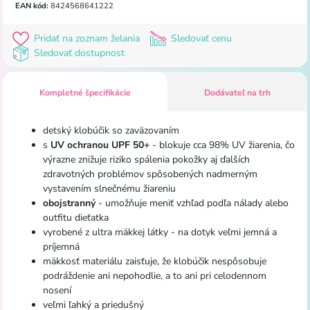
EAN kód:
8424568641222
Pridať na zoznam želania
Sledovať cenu
Sledovať dostupnost
Kompletné špecifikácie
Dodávateľ na trh
detský klobúčik so zaväzovaním
s
UV ochranou UPF 50+
- blokuje cca 98% UV žiarenia, čo
výrazne znižuje riziko spálenia pokožky aj ďalších
zdravotných problémov spôsobených nadmerným
vystavením slnečnému žiareniu
obojstranný
- umožňuje meniť vzhľad podľa nálady alebo
outfitu dieťatka
vyrobené z ultra mäkkej látky - na dotyk veľmi jemná a
príjemná
mäkkosť materiálu zaisťuje, že klobúčik nespôsobuje
podráždenie ani nepohodlie, a to ani pri celodennom
nosení
veľmi ľahký a priedušný