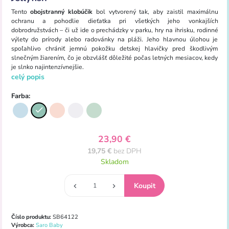
Tento
obojstranný klobúčik
bol vytvorený tak, aby zaistil maximálnu
ochranu a pohodlie dieťatka pri všetkých jeho vonkajších
dobrodružstvách – či už ide o prechádzky v parku, hry na ihrisku, rodinné
výlety do prírody alebo radovánky na pláži. Jeho hlavnou úlohou je
spoľahlivo chrániť jemnú pokožku detskej hlavičky pred škodlivým
slnečným žiarením, čo je obzvlášť dôležité počas letných mesiacov, kedy
je slnko najintenzívnejšie.
celý popis
Farba:
23,90 €
19,75 €
bez DPH
Skladom
Číslo produktu:
SB64122
Výrobca:
Saro Baby