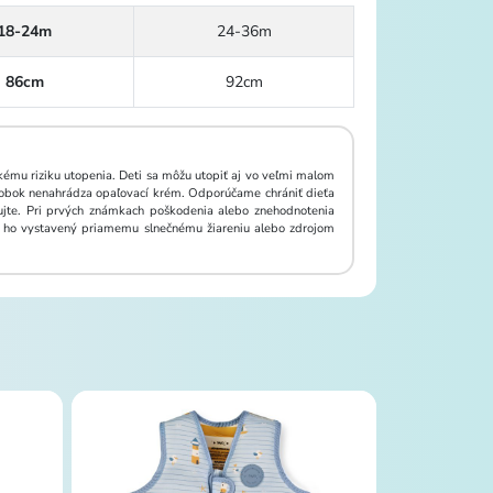
18-24m
24-36m
86cm
92cm
ému riziku utopenia. Deti sa môžu utopiť aj vo veľmi malom
výrobok nenahrádza opaľovací krém. Odporúčame chrániť dieťa
lujte. Pri prvých známkach poškodenia alebo znehodnotenia
te ho vystavený priamemu slnečnému žiareniu alebo zdrojom