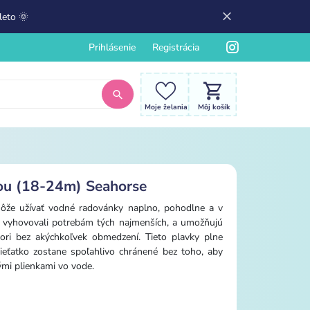
leto 🌞
Prihlásenie
Registrácia
Moje želania
Môj košík
nou (18-24m) Seahorse
ôže užívať vodné radovánky naplno, pohodlne a v
y vyhovovali potrebám tých najmenších, a umožňujú
ri bez akýchkoľvek obmedzení. Tieto plavky plne
dieťatko zostane spoľahlivo chránené bez toho, aby
mi plienkami vo vode.