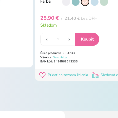
Farba:
25,90 €
/
21,40 €
bez DPH
Skladom
Číslo produktu:
SB64233
Výrobca:
Saro Baby
EAN kód:
8424568642335
Pridať na zoznam želania
Sledovať 