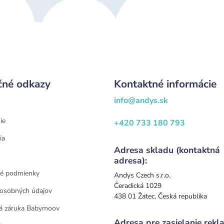
čné odkazy
Kontaktné informácie
info@andys.sk
ie
+420 733 180 793
ia
Adresa skladu (kontaktná
adresa):
é podmienky
Andys Czech s.r.o.
Čeradická 1029
osobných údajov
438 01 Žatec, Česká republika
á záruka Babymoov
Adresa pre zasielanie rekla