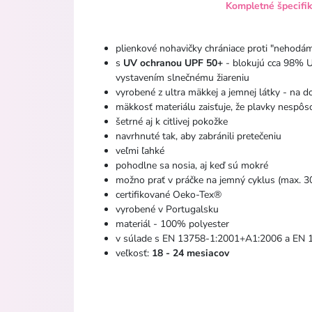
Kompletné špecifi
plienkové nohavičky chrániace proti "nehodá
s
UV ochranou UPF 50+
- blokujú cca 98% U
vystavením slnečnému žiareniu
vyrobené z ultra mäkkej a jemnej látky - na d
mäkkosť materiálu zaisťuje, že plavky nespôs
šetrné aj k citlivej pokožke
navrhnuté tak, aby zabránili pretečeniu
veľmi ľahké
pohodlne sa nosia, aj keď sú mokré
možno prať v práčke na jemný cyklus (max. 3
certifikované Oeko-Tex®
vyrobené v Portugalsku
materiál - 100% polyester
v súlade s EN 13758-1:2001+A1:2006 a EN
veľkosť:
18 - 24 mesiacov