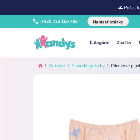
🌊 Počas l
+420 733 180 793
Napísať otázku
Kategórie
Značky
Outdoor
Plavecké potreby
Plienkové pla