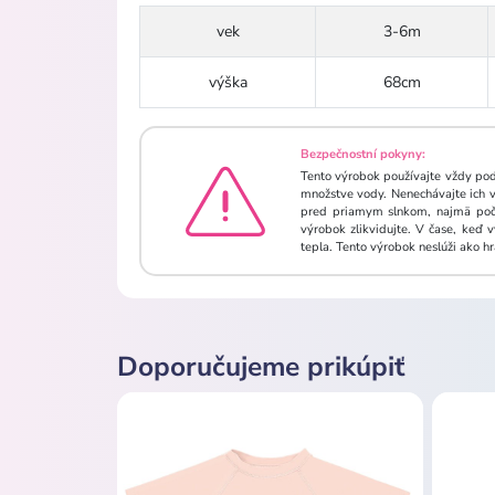
vek
3-6m
výška
68cm
Bezpečnostní pokyny:
Tento výrobok používajte vždy pod
množstve vody. Nenechávajte ich vo
pred priamym slnkom, najmä počas
výrobok zlikvidujte. V čase, keď
tepla. Tento výrobok neslúži ako h
Doporučujeme prikúpiť