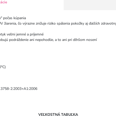
kácie
m" počas kúpania
V žiarenia, čo výrazne znižuje riziko spálenia pokožky aj ďalších zdra
otyk veľmi jemné a príjemné
obujú podráždenie ani nepohodlie, a to ani pri dlhšom nosení
0°C)
 13758-2:2003+A1:2006
VEĽKOSTNÁ TABUĽKA