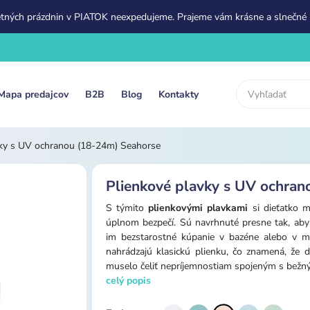
etných prázdnin v PIATOK neexpedujeme. Prajeme vám krásne a slnečné 
Mapa predajcov
B2B
Blog
Kontakty
vky s UV ochranou (18-24m) Seahorse
Plienkové plavky s UV ochra
S týmito
plienkovými plavkami
si dieťatko m
úplnom bezpečí. Sú navrhnuté presne tak, ab
im bezstarostné kúpanie v bazéne alebo v mo
nahrádzajú klasickú plienku, čo znamená, že 
muselo čeliť nepríjemnostiam spojeným s bežný
celý popis