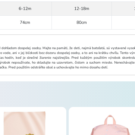
6-12m
12-18m
74cm
80cm
 dohľadom dospelej osoby. Majte na pamäti, že deti, najmä batoľatá, sú vystavené vysok
 vode, ani v jej blízkosti bez dozoru dospelej osoby, a to ani na krátku chvíľu. Tento 
 hodín, keď je slnečné žiarenie najsilnejšie. Pred každým použitím výrobok skontro
 výrobok nepoužívate, ho skladujte na uzavretom, čistom a suchom mieste. Nenechávaj
račka. Pred použitím odstráňte obal a uchovávajte ho mimo dosahu detí.