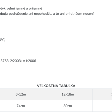
otyk veľmi jemné a príjemné
obujú podráždenie ani nepohodlie, a to ani pri dlhšom nosení
0°C)
 13758-2:2003+A1:2006
VEĽKOSTNÁ TABUĽKA
6-12m
12-18m
74cm
80cm