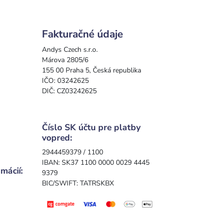
Fakturačné údaje
Andys Czech s.r.o.
Márova 2805/6
155 00 Praha 5, Česká republika
IČO: 03242625
DIČ: CZ03242625
Číslo SK účtu pre platby
vopred:
2944459379 / 1100
IBAN: SK37 1100 0000 0029 4445
mácií:
9379
BIC/SWIFT: TATRSKBX