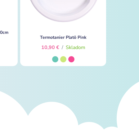
60cm
Termotanier Platö Pink
10,90 €
/
Skladom