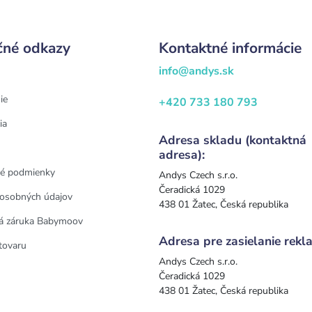
čné odkazy
Kontaktné informácie
info@andys.sk
ie
+420 733 180 793
ia
Adresa skladu (kontaktná
adresa):
é podmienky
Andys Czech s.r.o.
Čeradická 1029
osobných údajov
438 01 Žatec, Česká republika
á záruka Babymoov
Adresa pre zasielanie rekla
tovaru
Andys Czech s.r.o.
Čeradická 1029
438 01 Žatec, Česká republika