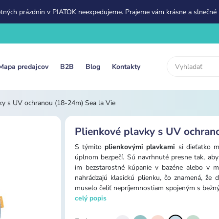
etných prázdnin v PIATOK neexpedujeme. Prajeme vám krásne a slnečné 
Mapa predajcov
B2B
Blog
Kontakty
ky s UV ochranou (18-24m) Sea la Vie
Plienkové plavky s UV ochran
S týmito
plienkovými plavkami
si dieťatko m
úplnom bezpečí. Sú navrhnuté presne tak, ab
im bezstarostné kúpanie v bazéne alebo v mo
nahrádzajú klasickú plienku, čo znamená, že 
muselo čeliť nepríjemnostiam spojeným s bežný
celý popis