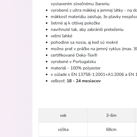
vystavením slnečnému žiareniu
vyrobené z ultra mäkkej a jemnej látky - na d
mäkkosť materiálu zaisťuje, že plavky nespôs
šetrné aj k citlivej pokožke
navrhnuté tak, aby zabránili pretečeniu
veľmi ľahké
pohodlne sa nosia, aj keď sú mokré
možno prať v práčke na jemný cyklus (max. 3
certifikované Oeko-Tex®
vyrobené v Portugalsku
materiál - 100% polyester
v súlade s EN 13758-1:2001+A1:2006 a EN
veľkosť:
18 - 24 mesiacov
vek
3-6m
výška
68cm