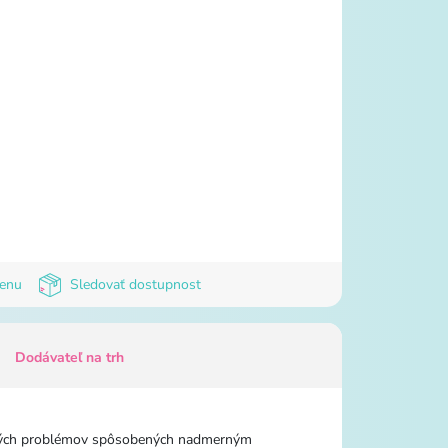
cenu
Sledovať dostupnost
Dodávateľ na trh
votných problémov spôsobených nadmerným