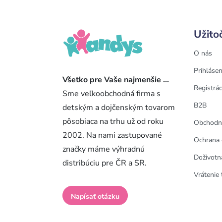
Užito
O nás
Prihlásen
Všetko pre Vaše najmenšie ...
Registrác
Sme veľkoobchodná firma s
B2B
detským a dojčenským tovarom
pôsobiaca na trhu už od roku
Obchodn
2002. Na nami zastupované
Ochrana 
značky máme výhradnú
Doživotn
distribúciu pre ČR a SR.
Vrátenie 
Napísať otázku