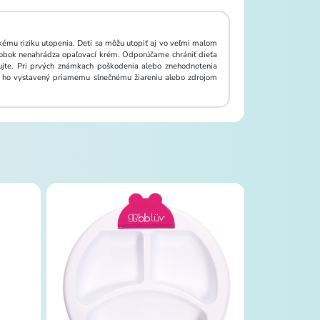
ému riziku utopenia. Deti sa môžu utopiť aj vo veľmi malom
výrobok nenahrádza opaľovací krém. Odporúčame chrániť dieťa
lujte. Pri prvých známkach poškodenia alebo znehodnotenia
te ho vystavený priamemu slnečnému žiareniu alebo zdrojom