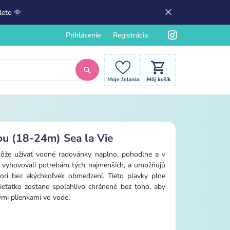
leto 🌞
Prihlásenie
Registrácia
Moje želania
Môj košík
ou (18-24m) Sea la Vie
ôže užívať vodné radovánky naplno, pohodlne a v
y vyhovovali potrebám tých najmenších, a umožňujú
ri bez akýchkoľvek obmedzení. Tieto plavky plne
dieťatko zostane spoľahlivo chránené bez toho, aby
mi plienkami vo vode.