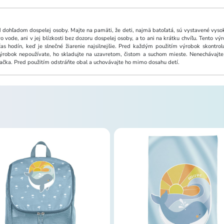
 dohľadom dospelej osoby. Majte na pamäti, že deti, najmä batoľatá, sú vystavené vysok
 vode, ani v jej blízkosti bez dozoru dospelej osoby, a to ani na krátku chvíľu. Tento 
 hodín, keď je slnečné žiarenie najsilnejšie. Pred každým použitím výrobok skontro
 výrobok nepoužívate, ho skladujte na uzavretom, čistom a suchom mieste. Nenechávaj
račka. Pred použitím odstráňte obal a uchovávajte ho mimo dosahu detí.