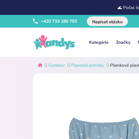
🌊 Počas l
+420 733 180 793
Napísať otázku
Kategórie
Značky
Outdoor
Plavecké potreby
Plienkové plav