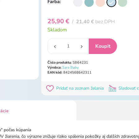
Farba:
25,90 €
/
21,40 €
bez DPH
Skladom
Číslo produktu:
SB64231
Výrobca:
Saro Baby
EAN kód:
8424568642311
Pridať na zoznam želania
Sledovať 
kácie
m" počas kúpania
V žiarenia, čo výrazne znižuje riziko spálenia pokožky aj ďalších zdra