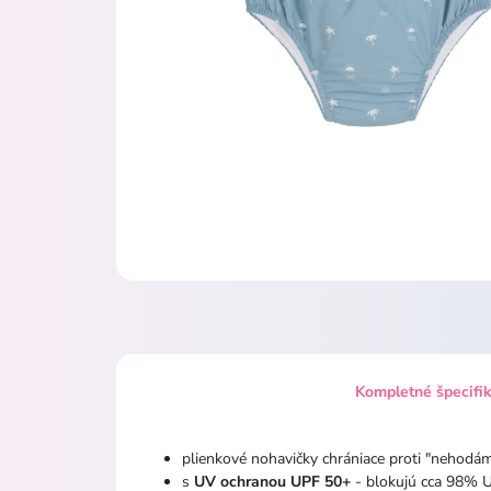
Kompletné špecifi
plienkové nohavičky chrániace proti "nehodá
s
UV ochranou UPF 50+
- blokujú cca 98% U