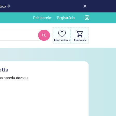
leto 🌞
Prihlásenie
Registrácia
Moje želania
Môj košík
otta
ebo spredu dozadu.