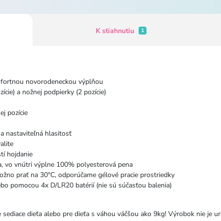
K stiahnutiu
1
omfortnou novorodeneckou výplňou
ície) a nožnej podpierky (2 pozície)
ej pozície
a nastaviteľná hlasitosť
alite
tí hojdanie
a, vo vnútri výplne 100% polyesterová pena
ožno prať na 30°C, odporúčame gélové pracie prostriedky
ebo pomocou 4x D/LR20 batérií (nie sú súčasťou balenia)
 sediace dieťa alebo pre dieťa s váhou väčšou ako 9kg! Výrobok nie je 