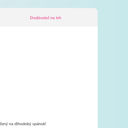
Dodávateľ na trh
určený na dlhodobý spánok!