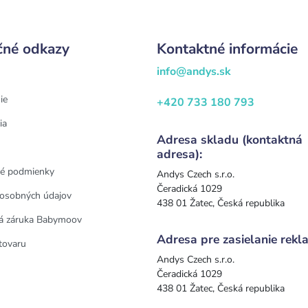
čné odkazy
Kontaktné informácie
info@andys.sk
ie
+420 733 180 793
ia
Adresa skladu (kontaktná
adresa):
é podmienky
Andys Czech s.r.o.
Čeradická 1029
osobných údajov
438 01 Žatec, Česká republika
á záruka Babymoov
Adresa pre zasielanie rekla
tovaru
Andys Czech s.r.o.
Čeradická 1029
438 01 Žatec, Česká republika