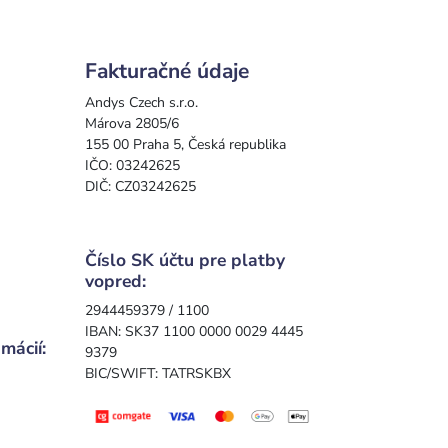
Fakturačné údaje
Andys Czech s.r.o.
Márova 2805/6
155 00 Praha 5, Česká republika
IČO: 03242625
DIČ: CZ03242625
Číslo SK účtu pre platby
vopred:
2944459379 / 1100
IBAN: SK37 1100 0000 0029 4445
mácií:
9379
BIC/SWIFT: TATRSKBX