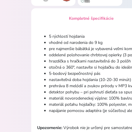
Kompletné špecifikácie
5 rýchlostí hojdania
vhodné od narodenia do 9 kg
pre najmenšie bábätká je vybavená veľmi k
oddelené polohovanie chrbtovej opierky (3 poz
hrazdička s hračkami nastaviteľná do 3 polôh
otočná o 360°, nastavíte si hojdačku do ideáln
5-bodový bezpečnostný pás
nastaviteľná doba hojdania (10-20-30 minút) 
prehráva 8 melódií a zvukov prírody v MP3 kv
detektor pohybu – pri pohnutí dieťaťa sa spus
materiál novorodeneckej výplne: 100% bavln
materiál poťahu hojdačky: 100% polyester, m
napájanie pomocou adaptéra (je súčasťou) al
Upozornenie:
Výrobok nie je určený pre samostatne