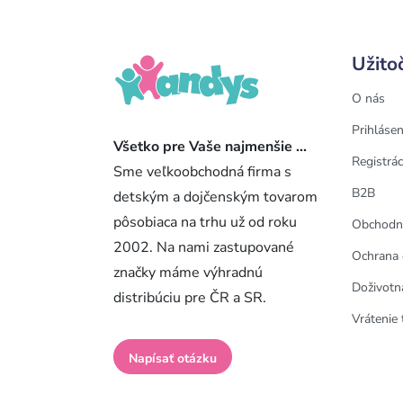
Užito
O nás
Prihlásen
Všetko pre Vaše najmenšie ...
Registrác
Sme veľkoobchodná firma s
B2B
detským a dojčenským tovarom
pôsobiaca na trhu už od roku
Obchodn
2002. Na nami zastupované
Ochrana 
značky máme výhradnú
Doživotn
distribúciu pre ČR a SR.
Vrátenie 
Napísať otázku