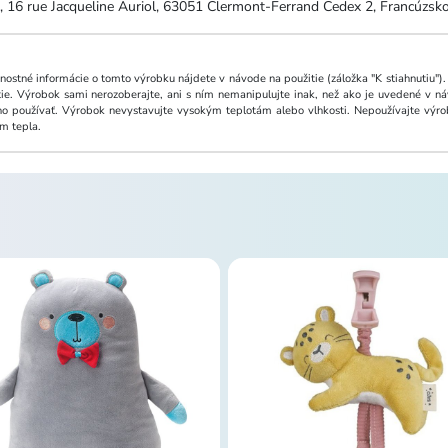
, 16 rue Jacqueline Auriol, 63051 Clermont-Ferrand Cedex 2, Francúzsk
ostné informácie o tomto výrobku nájdete v návode na použitie (záložka "K stiahnutiu").
ie. Výrobok sami nerozoberajte, ani s ním nemanipulujte inak, než ako je uvedené v náv
ho používať. Výrobok nevystavujte vysokým teplotám alebo vlhkosti. Nepoužívajte výro
m tepla.