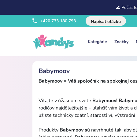
🌊 Počas l
+420 733 180 793
Napísať otázku
Kategórie
Značky
Babymoov
Babymoov = Váš spoločník na spokojnej ces
Vitajte v úžasnom svete
Babymoov! Babymo
rodičov najdôležitejšie – uľahčiť vám život a 
už ste technicky zdatní, starostliví, výstredn
Produkty
Babymoov s
ú navrhnuté tak, aby d