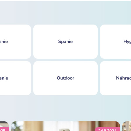
enie
Spanie
Hyg
enie
Outdoor
Náhrad
025
24.9.2024