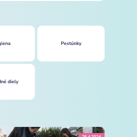
iena
Pestúnky
né diely
25.4.2024