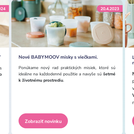
024
20.4.2023
Nové BABYMOOV misky s viečkami.
T
Ponúkame nový rad praktických misiek, ktoré sú
s
ideálne na každodenné použitie a navyše sú
šetrné
o
k životnému prostrediu
.
Zobraziť novinku