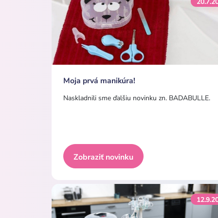
20.7.2
Moja prvá manikúra!
Naskladnili sme ďalšiu novinku zn. BADABULLE.
Zobraziť novinku
12.9.2