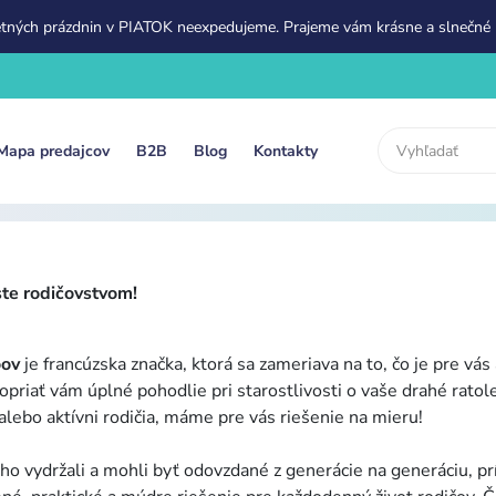
etných prázdnin v PIATOK neexpedujeme. Prajeme vám krásne a slnečné 
Mapa predajcov
B2B
Blog
Kontakty
te rodičovstvom!
ov
je francúzska značka, ktorá sa zameriava na to, čo je pre vás
dopriať vám úplné pohodlie pri starostlivosti o vaše drahé ratole
í alebo aktívni rodičia, máme pre vás riešenie na mieru!
lho vydržali a mohli byť odovzdané z generácie na generáciu, p