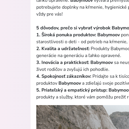
ľahko opravené.
Babymoov
vytvára premyslen
potrebujete doplnky na kŕmenie, hygienické 
vždy pre vás!
5 dôvodov, prečo si vybrať výrobok Babymo
1. Široká ponuka produktov:
Babymoov
ponú
starostlivosti o deti - od potrieb na kŕmenie,
2. Kvalita a udržateľnosť:
Produkty Babymoov 
generácie na generáciu a ľahko opravené.
3. Inovácia a praktickosť:
Babymoov
sa neus
život rodičov a zvyšujú ich pohodlie.
4. Spokojnosť zákazníkov:
Pridajte sa k tisí
produktov
Babymoov
a zdieľajú svoje pozití
5. Priateľský a empatický prístup:
Babymoo
produkty a služby, ktoré vám pomôžu prežiť r