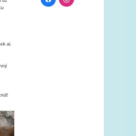
i už
tu
ek ai.
enný
tnúť