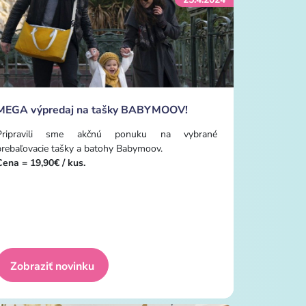
MEGA výpredaj na tašky BABYMOOV!
Pripravili sme akčnú ponuku na vybrané
prebaľovacie tašky a batohy Babymoov.
Cena = 19,90
€
/ kus.
Zobraziť novinku