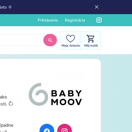
leto 🌞
Prihlásenie
Registrácia
Moje želania
Môj košík
 ako
sti. Či
rípadne