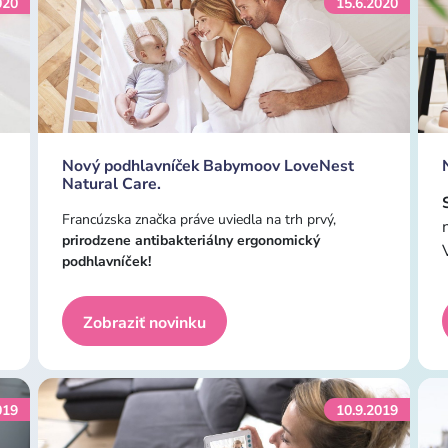
020
15.6.2020
Nový podhlavníček Babymoov LoveNest
Natural Care.
Francúzska značka práve uviedla na trh prvý,
prirodzene antibakteriálny ergonomický
podhlavníček!
Zobraziť novinku
019
10.9.2019