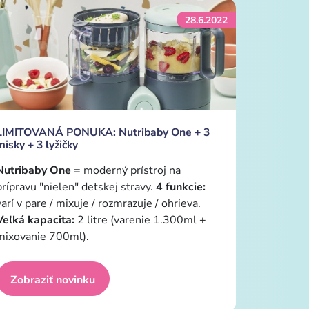
28.6.2022
LIMITOVANÁ PONUKA: Nutribaby One + 3
misky + 3 lyžičky
Nutribaby One
= moderný prístroj na
prípravu "nielen" detskej stravy.
4 funkcie:
varí v pare / mixuje / rozmrazuje / ohrieva.
Veľká kapacita:
2 litre (varenie 1.300ml +
mixovanie 700ml).
Zobraziť novinku