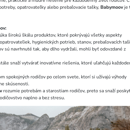
é, praktické a múdre riešenie pre každodenný život rodičov. Č
potreby, opatrovateľky alebo prebaľovacie tašky,
Babymoov
je 
ov:
ka širokú škálu produktov, ktoré pokrývajú všetky aspekty
 opatrovateľiek, hygienických potrieb, stanov, prebaľovacích taši
sú navrhnuté tak, aby dlho vydržali, mohli byť odovzdané z
tále snaží vytvárať inovatívne riešenia, ktoré uľahčujú každod
com spokojných rodičov po celom svete, ktorí si užívajú výhody
vne skúsenosti.
v
rozumie potrebám a starostiam rodičov, preto sa snaží posky
odičovstvo naplno a bez stresu.