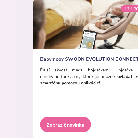
12.1.2
Babymoov SWOON EVOLUTION CONNEC
Ďalší skvost medzi hojdačkami! Hojdačka 
mnohými funkciami, ktoré je možné
ovládať z
smartfónu pomocou aplikácie
!
Zobraziť novinku