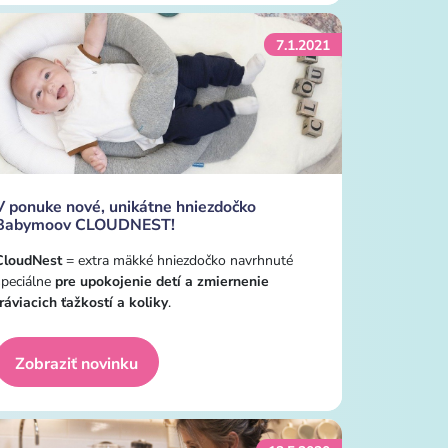
7.1.2021
V ponuke nové, unikátne hniezdočko
Babymoov CLOUDNEST!
CloudNest
= extra mäkké hniezdočko navrhnuté
špeciálne
pre upokojenie detí a zmiernenie
tráviacich ťažkostí a koliky
.
Zobraziť novinku