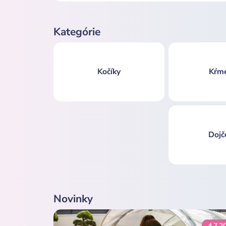
Kategórie
Kočíky
Kŕm
Dojč
Novinky
4.7.2