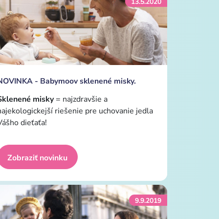
13.5.2020
NOVINKA - Babymoov sklenené misky.
Sklenené misky
= najzdravšie a
najekologickejší riešenie pre uchovanie jedla
Vášho dieťaťa!
Zobraziť novinku
9.9.2019