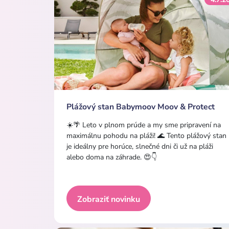
Plážový stan Babymoov Moov & Protect
☀️🌴 Leto v plnom prúde a my sme pripravení na
maximálnu pohodu na pláži! 🌊 Tento plážový stan
je ideálny pre horúce, slnečné dni či už na pláži
alebo doma na záhrade. 😍👇
Zobraziť novinku