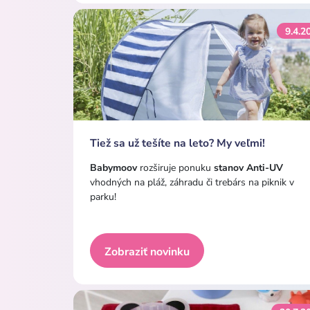
9.4.2
Tiež sa už tešíte na leto? My veľmi!
Babymoov
rozširuje ponuku
stanov Anti-UV
vhodných na pláž, záhradu či trebárs na piknik v
parku!
Zobraziť novinku