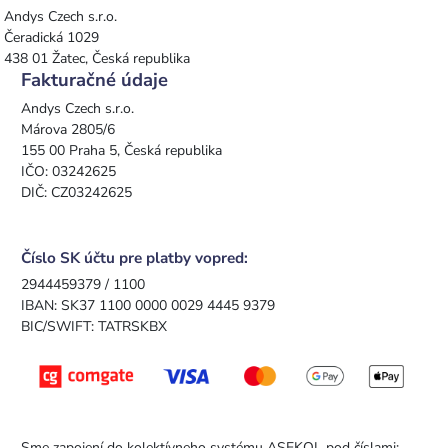
Andys Czech s.r.o.
Čeradická 1029
438 01 Žatec, Česká republika
Fakturačné údaje
Andys Czech s.r.o.
Márova 2805/6
155 00 Praha 5, Česká republika
IČO: 03242625
DIČ: CZ03242625
Číslo SK účtu pre platby vopred:
2944459379 / 1100
IBAN: SK37 1100 0000 0029 4445 9379
BIC/SWIFT: TATRSKBX
Sme zapojení do kolektívneho systému ASEKOL pod číslami: