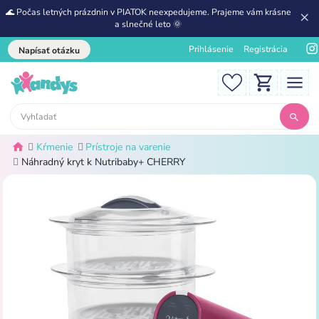
🌊 Počas letných prázdnin v PIATOK neexpedujeme. Prajeme vám krásne
a slnečné leto 🌞
Prihlásenie
Registrácia
Napísať otázku
Kŕmenie
Prístroje na varenie
Náhradný kryt k Nutribaby+ CHERRY