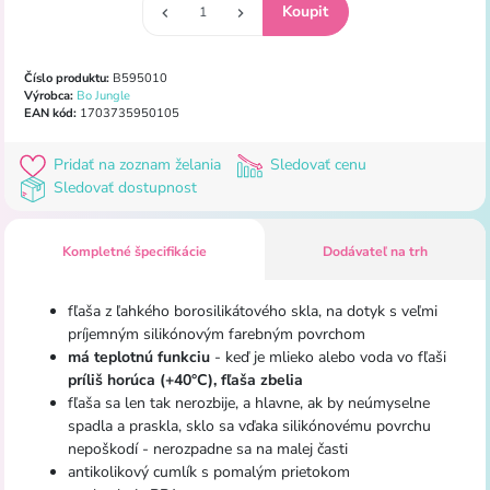
Číslo produktu:
B595010
Výrobca:
Bo Jungle
EAN kód:
1703735950105
Pridať na zoznam želania
Sledovať cenu
Sledovať dostupnost
Kompletné špecifikácie
Dodávateľ na trh
fľaša
z ľahkého
borosilikátového
skla
,
na
dotyk
s
veľmi
príjemným
silikónovým
farebným
povrchom
má
teplotnú
funkciu
-
keď
je mlieko
alebo voda
vo fľaši
príliš horúca
(
+
40
°
C
)
,
fľaša
zbelia
fľaša
sa
len tak
nerozbije
,
a hlavne
,
ak by
neúmyselne
spadla
a
praskla
,
sklo
sa vďaka
silikónovému
povrchu
nepoškodí
-
nerozpadne
sa
na
malej
časti
antikolikový
cumlík
s
pomalým
prietokom