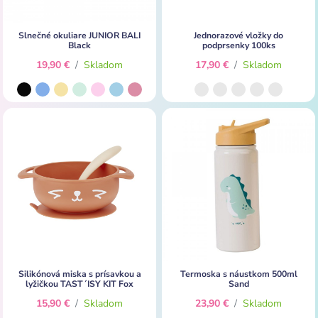
Slnečné okuliare JUNIOR BALI
Jednorazové vložky do
Black
podprsenky 100ks
19,90 €
/
Skladom
17,90 €
/
Skladom
Silikónová miska s prísavkou a
Termoska s náustkom 500ml
lyžičkou TAST´ISY KIT Fox
Sand
15,90 €
/
Skladom
23,90 €
/
Skladom