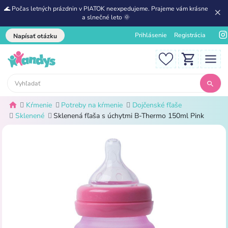
🌊 Počas letných prázdnin v PIATOK neexpedujeme. Prajeme vám krásne
a slnečné leto 🌞
Prihlásenie
Registrácia
Napísať otázku
Kŕmenie
Potreby na kŕmenie
Dojčenské fľaše
Sklenené
Sklenená fľaša s úchytmi B-Thermo 150ml Pink