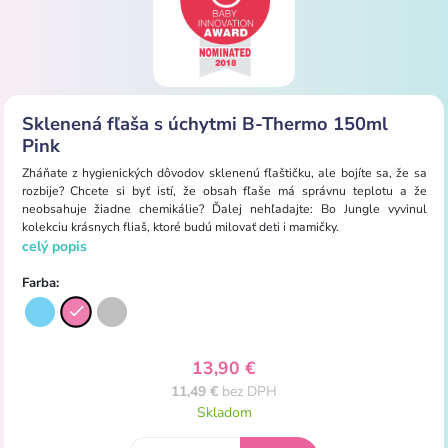
Sklenená fľaša s úchytmi B-Thermo 150ml
Pink
Zháňate
z hygienických
dôvodov
sklenenú
fľaštičku
,
ale bojíte
sa
,
že
sa
rozbije
?
Chcete
si
byť
istí
,
že obsah
fľaše
má
správnu teplotu
a
že
neobsahuje
žiadne chemikálie
?
Ďalej
nehľadajte
:
Bo
Jungle
vyvinul
kolekciu
krásnych
fliaš, ktoré
budú milovať
deti i
mamičky
.
celý popis
Farba:
13,90 €
11,49 €
bez DPH
Skladom