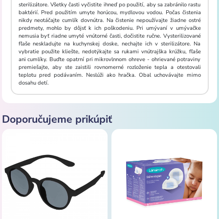
sterilizátore. Všetky časti vyčistite ihneď po použití, aby sa zabránilo rastu
baktérií. Pred použitím umyte horúcou, mydlovou vodou. Počas čistenia
nikdy neotáčajte cumlík dovnútra. Na čistenie nepoužívajte žiadne ostré
predmety, mohlo by dôjsť k ich poškodeniu. Pri umývaní v umývačke
nemusia byť riadne umyté vnútorné časti, dočistite ručne. Vysterilizované
fľaše neskladujte na kuchynskej doske, nechajte ich v sterilizátore. Na
vybratie použite kliešte, nedotýkajte sa rukami vnútrajška krúžku, fľaše
ani cumlíky. Buďte opatrní pri mikrovlnnom ohreve - ohrievané potraviny
premiešajte, aby ste zaistili rovnomerné rozloženie tepla a otestovali
teplotu pred podávaním. Neslúži ako hračka. Obal uchovávajte mimo
dosahu detí.
Doporučujeme prikúpiť