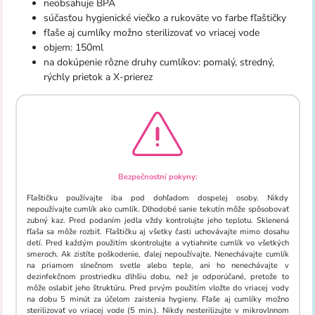
neobsahuje
BPA
súčasťou
hygienické
viečko
a
rukoväte
vo farbe
fľaštičky
fľaše
aj
cumlíky
možno
sterilizovať
vo
vriacej
vode
objem
:
150ml
na dokúpenie
rôzne druhy
cumlíkov
:
pomalý
,
stredný
,
rýchly
prietok
a
X
-
prierez
Bezpečnostní pokyny:
Fľaštičku používajte iba pod dohľadom dospelej osoby. Nikdy
nepoužívajte cumlík ako cumlík. Dlhodobé sanie tekutín môže spôsobovať
zubný kaz. Pred podaním jedla vždy kontrolujte jeho teplotu. Sklenená
fľaša sa môže rozbiť. Fľaštičku aj všetky časti uchovávajte mimo dosahu
detí. Pred každým použitím skontrolujte a vytiahnite cumlík vo všetkých
smeroch. Ak zistíte poškodenie, ďalej nepoužívajte. Nenechávajte cumlík
na priamom slnečnom svetle alebo teple, ani ho nenechávajte v
dezinfekčnom prostriedku dlhšiu dobu, než je odporúčané, pretože to
môže oslabiť jeho štruktúru. Pred prvým použitím vložte do vriacej vody
na dobu 5 minút za účelom zaistenia hygieny. Fľaše aj cumlíky možno
sterilizovať vo vriacej vode (5 min.). Nikdy nesterilizujte v mikrovlnnom