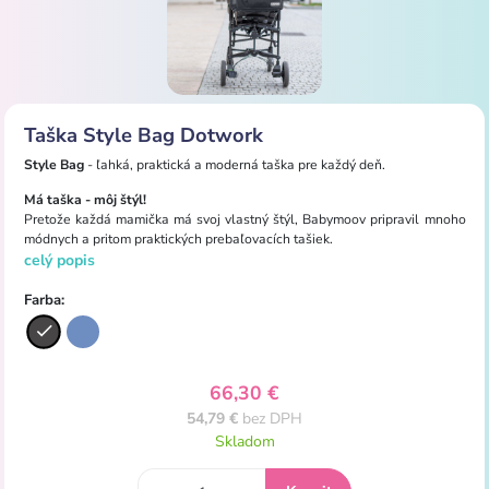
Taška Style Bag Dotwork
Style Bag
- ľahká, praktická a moderná taška pre každý deň.
Má taška - môj štýl!
Pretože každá mamička má svoj vlastný štýl, Babymoov pripravil mnoho
módnych a pritom praktických prebaľovacích tašiek.
celý popis
Farba:
66,30 €
54,79 €
bez DPH
Skladom