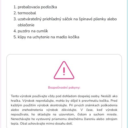
prebaľovacia podložka
termoobal
uzatvárateľný priehľadný sáčok na špinavé plienky alebo
oblečenie
puzdro na cumlík
klipy na uchytenie na madlo kočíka
Bezpečnostní pokyny:
Tento výrobok používajte vždy pod dohľadom dospelej osoby. Neslúži ako
hračka. Výrobok nepreťažujte, mohlo by dôjsť k prevrhnutiu kočíka. Pred
každým použitím výrobok skontrolujte. Pri prvých známkach poškodenia
alebo znehodnotenia výrobok zlikvidujte. V čase, keď výrobok
nepoužívate, ho skladujte na uzavretom, čistom a suchom mieste.
Nenechávajte ho vystavený priamemu slnečnému žiareniu alebo zdrojom
tepla. Obal uchovávajte mimo dosahu detí.