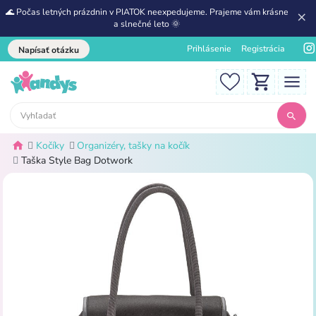
🌊 Počas letných prázdnin v PIATOK neexpedujeme. Prajeme vám krásne
a slnečné leto 🌞
Prihlásenie
Registrácia
Napísať otázku
Kočíky
Organizéry, tašky na kočík
Taška Style Bag Dotwork