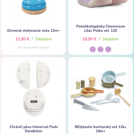
Ponožkotopánky Chameleon
Drevená stohovacia veža 12m+
Lilac Polka veľ. 125
12,90 €
/
Skladom
19,90 €
/
Skladom
bez barevných variant
Chránič pásu Universal Pads
BIOplastic kuchynský set 12ks
Dandelion
24m+