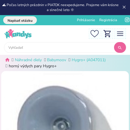
🌊 Počas letných prázdnin v PIATOK neexpedujeme. Prajeme vám krásne
a slnečné leto 🌞
Prihlásenie
Registrácia
Napísať otázku
Náhradné diely
Babymoov
Hygro+ (A047011)
horný výdych pary Hygro+