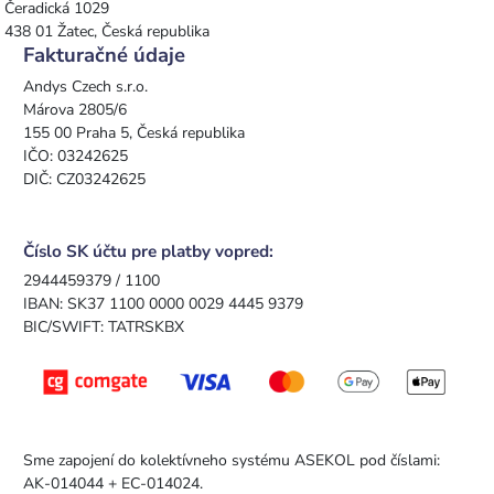
Čeradická 1029
438 01 Žatec, Česká republika
Fakturačné údaje
Andys Czech s.r.o.
Márova 2805/6
155 00 Praha 5, Česká republika
IČO: 03242625
DIČ: CZ03242625
Číslo SK účtu pre platby vopred:
2944459379 / 1100
IBAN: SK37 1100 0000 0029 4445 9379
BIC/SWIFT: TATRSKBX
Sme zapojení do kolektívneho systému ASEKOL pod číslami:
AK-014044 + EC-014024.