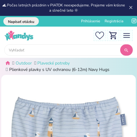
🌊 Počas letných prázdnin v PIATOK neexpedujeme. Prajeme vám krásne
a slnečné leto 🌞
Prihlásenie
Registrácia
Napísať otázku
Outdoor
Plavecké potreby
Plienkové plavky s UV ochranou (6-12m) Navy Hugs