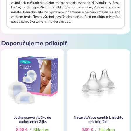
známkach poškodenia alebo znehodnotenia výrobok zlikvidujte. V čase,
keď výrobok nepoužívate, ho skladujte na uzavretom, čistom a suchom
mieste. Nenechávajte ho vystavený priamemu slnečnému žiareniu alebo
zdrojom tepla. Tento výrobok neslúži ako hračka. Pred použitím odstráňte
obal a uchovávajte ho mimo dosahu detí.
Doporučujeme prikúpiť
Jednorazové vložky do
NaturalWave cumlík L (rýchly
podprsenky 24ks
prietok) 2ks
8,90 €
/
Skladom
9,90 €
/
Skladom