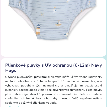
Plienkové plavky s UV ochranou (6-12m) Navy
Hugs
S týmito
plienkovými plavkami
si dieťatko môže užívať vodné radovánky
naplno, pohodlne a v úplnom bezpečí. Sú navrhnuté presne tak, aby
vyhovovali potrebám tých najmenších, a umožňujú im bezstarostné
kúpanie v bazéne alebo v mori bez akýchkoľvek obmedzení. Tieto plavky
plne nahrádzajú klasickú plienku, čo znamená, že dieťatko zostane
spoľahlivo chránené bez toho, aby muselo čeliť nepríjemnostiam
spojeným s bežnými plienkami vo vode.