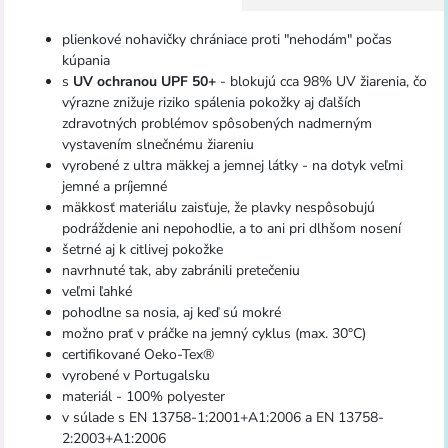
plienkové nohavičky chrániace proti "nehodám" počas
kúpania
s
UV ochranou UPF 50+
- blokujú cca 98% UV žiarenia, čo
výrazne znižuje riziko spálenia pokožky aj ďalších
zdravotných problémov spôsobených nadmerným
vystavením slnečnému žiareniu
vyrobené z ultra mäkkej a jemnej látky - na dotyk veľmi
jemné a príjemné
mäkkosť materiálu zaisťuje, že plavky nespôsobujú
podráždenie ani nepohodlie, a to ani pri dlhšom nosení
šetrné aj k citlivej pokožke
navrhnuté tak, aby zabránili pretečeniu
veľmi ľahké
pohodlne sa nosia, aj keď sú mokré
možno prať v práčke na jemný cyklus (max. 30°C)
certifikované Oeko-Tex®
vyrobené v Portugalsku
materiál - 100% polyester
v súlade s EN 13758-1:2001+A1:2006 a EN 13758-
2:2003+A1:2006