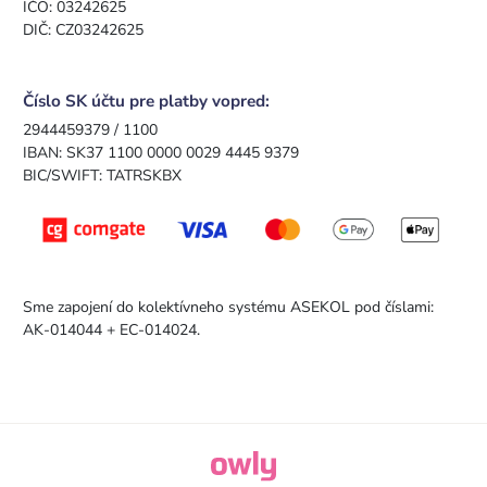
IČO: 03242625
DIČ: CZ03242625
Číslo SK účtu pre platby vopred:
2944459379 / 1100
IBAN: SK37 1100 0000 0029 4445 9379
BIC/SWIFT: TATRSKBX
Sme zapojení do kolektívneho systému ASEKOL pod číslami:
AK-014044 + EC-014024.
owly.digital - Logo