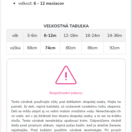
veľkosť:
6 - 12 mesiacov
VEĽKOSTNÁ TABUĽKA
věk
3-6m
6-12m
12-18m
18-24m
24-36m
výška
68cm
74cm
80cm
86cm
92cm
Bezpečnostní pokyny:
Tento výrobok používajte vždy pod dohľadom dospelej osoby. Majte na
pamäti, že deti, najmä batoľatá, sú vystavené vysokému riziku utopenia.
Deti sa môžu utopiť aj vo veľmi malom množstve vody. Nenechávajte ich
vo vode, ani v jej blízkosti bez dozoru dospelej osoby, a to ani na krátku
chvíľu. Tento výrobok nenahrádza opaľovací krém. Odporúčame chrániť
dieťa pred priamym slnkom, najmä počas hodín, keď je slnečné žiarenie
najsilnejšie. Pred každým použitím výrobok skontrolujte. Pri prvých