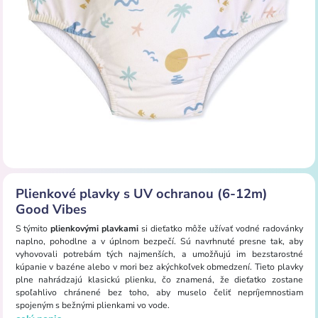
Plienkové plavky s UV ochranou (6-12m)
Good Vibes
S týmito
plienkovými plavkami
si dieťatko môže užívať vodné radovánky
naplno, pohodlne a v úplnom bezpečí. Sú navrhnuté presne tak, aby
vyhovovali potrebám tých najmenších, a umožňujú im bezstarostné
kúpanie v bazéne alebo v mori bez akýchkoľvek obmedzení. Tieto plavky
plne nahrádzajú klasickú plienku, čo znamená, že dieťatko zostane
spoľahlivo chránené bez toho, aby muselo čeliť nepríjemnostiam
spojeným s bežnými plienkami vo vode.