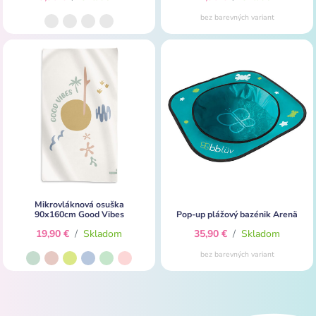
bez barevných variant
Mikrovláknová osuška
90x160cm Good Vibes
Pop-up plážový bazénik Arenä
19,90 €
/
Skladom
35,90 €
/
Skladom
bez barevných variant