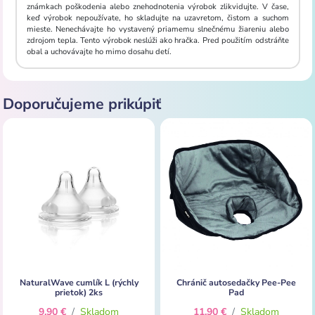
známkach poškodenia alebo znehodnotenia výrobok zlikvidujte. V čase,
keď výrobok nepoužívate, ho skladujte na uzavretom, čistom a suchom
mieste. Nenechávajte ho vystavený priamemu slnečnému žiareniu alebo
zdrojom tepla. Tento výrobok neslúži ako hračka. Pred použitím odstráňte
obal a uchovávajte ho mimo dosahu detí.
Doporučujeme prikúpiť
NaturalWave cumlík L (rýchly
Chránič autosedačky Pee-Pee
prietok) 2ks
Pad
9,90 €
/
Skladom
11,90 €
/
Skladom