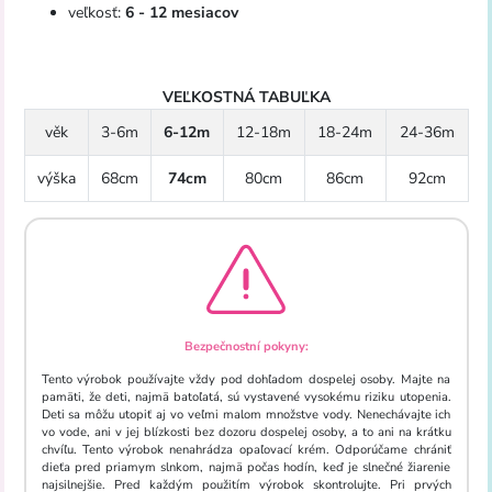
veľkosť:
6 - 12 mesiacov
VEĽKOSTNÁ TABUĽKA
věk
3-6m
6-12m
12-18m
18-24m
24-36m
výška
68cm
74cm
80cm
86cm
92cm
Bezpečnostní pokyny:
Tento výrobok používajte vždy pod dohľadom dospelej osoby. Majte na
pamäti, že deti, najmä batoľatá, sú vystavené vysokému riziku utopenia.
Deti sa môžu utopiť aj vo veľmi malom množstve vody. Nenechávajte ich
vo vode, ani v jej blízkosti bez dozoru dospelej osoby, a to ani na krátku
chvíľu. Tento výrobok nenahrádza opaľovací krém. Odporúčame chrániť
dieťa pred priamym slnkom, najmä počas hodín, keď je slnečné žiarenie
najsilnejšie. Pred každým použitím výrobok skontrolujte. Pri prvých