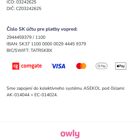
IČO: 03242625
DIČ: CZ03242625
Číslo SK účtu pre platby vopred:
2944459379 / 1100
IBAN: SK37 1100 0000 0029 4445 9379
BIC/SWIFT: TATRSKBX
Sme zapojení do kolektívneho systému ASEKOL pod číslami:
AK-014044 + EC-014024.
owly.digital - Logo