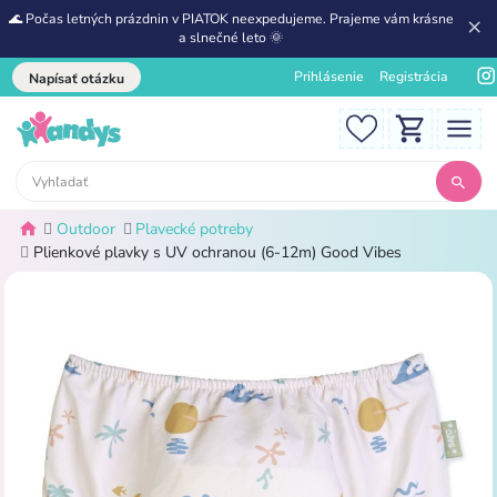
🌊 Počas letných prázdnin v PIATOK neexpedujeme. Prajeme vám krásne
a slnečné leto 🌞
Prihlásenie
Registrácia
Napísať otázku
Outdoor
Plavecké potreby
Plienkové plavky s UV ochranou (6-12m) Good Vibes