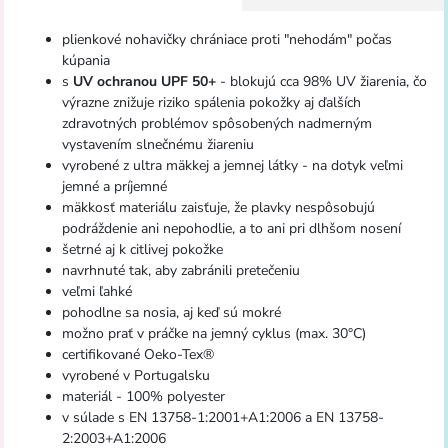
plienkové nohavičky chrániace proti "nehodám" počas
kúpania
s
UV ochranou UPF 50+
- blokujú cca 98% UV žiarenia, čo
výrazne znižuje riziko spálenia pokožky aj ďalších
zdravotných problémov spôsobených nadmerným
vystavením slnečnému žiareniu
vyrobené z ultra mäkkej a jemnej látky - na dotyk veľmi
jemné a príjemné
mäkkosť materiálu zaisťuje, že plavky nespôsobujú
podráždenie ani nepohodlie, a to ani pri dlhšom nosení
šetrné aj k citlivej pokožke
navrhnuté tak, aby zabránili pretečeniu
veľmi ľahké
pohodlne sa nosia, aj keď sú mokré
možno prať v práčke na jemný cyklus (max. 30°C)
certifikované Oeko-Tex®
vyrobené v Portugalsku
materiál - 100% polyester
v súlade s EN 13758-1:2001+A1:2006 a EN 13758-
2:2003+A1:2006