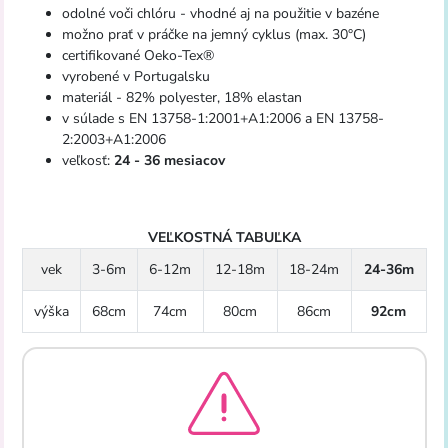
odolné voči chlóru - vhodné aj na použitie v bazéne
možno prať v práčke na jemný cyklus (max. 30°C)
certifikované Oeko-Tex®
vyrobené v Portugalsku
materiál - 82% polyester, 18% elastan
v súlade s EN 13758-1:2001+A1:2006 a EN 13758-
2:2003+A1:2006
veľkosť:
24 - 36 mesiacov
VEĽKOSTNÁ TABUĽKA
vek
3-6m
6-12m
12-18m
18-24m
24-36m
výška
68cm
74cm
80cm
86cm
92cm