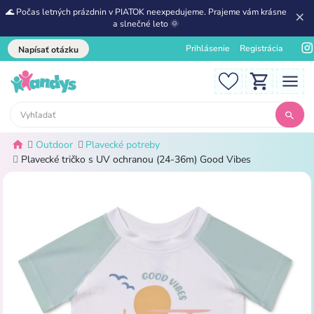
🌊 Počas letných prázdnin v PIATOK neexpedujeme. Prajeme vám krásne
a slnečné leto 🌞
Prihlásenie
Registrácia
Napísať otázku
Outdoor
Plavecké potreby
Plavecké tričko s UV ochranou (24-36m) Good Vibes