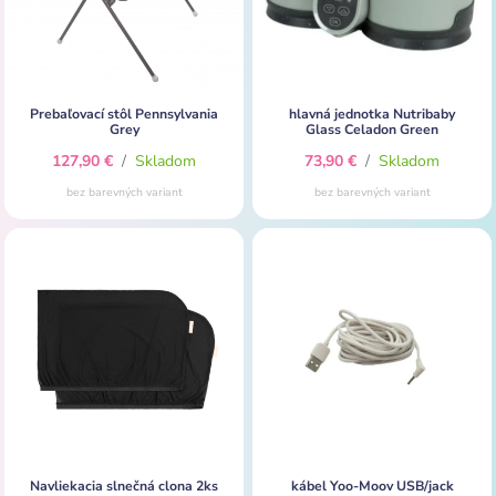
Prebaľovací stôl Pennsylvania
hlavná jednotka Nutribaby
Grey
Glass Celadon Green
127,90 €
/
Skladom
73,90 €
/
Skladom
bez barevných variant
bez barevných variant
Navliekacia slnečná clona 2ks
kábel Yoo-Moov USB/jack