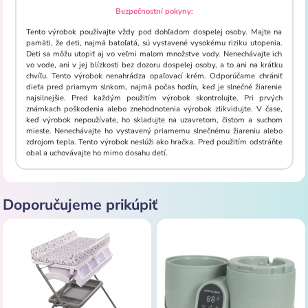
Bezpečnostní pokyny:
Tento výrobok používajte vždy pod dohľadom dospelej osoby. Majte na
pamäti, že deti, najmä batoľatá, sú vystavené vysokému riziku utopenia.
Deti sa môžu utopiť aj vo veľmi malom množstve vody. Nenechávajte ich
vo vode, ani v jej blízkosti bez dozoru dospelej osoby, a to ani na krátku
chvíľu. Tento výrobok nenahrádza opaľovací krém. Odporúčame chrániť
dieťa pred priamym slnkom, najmä počas hodín, keď je slnečné žiarenie
najsilnejšie. Pred každým použitím výrobok skontrolujte. Pri prvých
známkach poškodenia alebo znehodnotenia výrobok zlikvidujte. V čase,
keď výrobok nepoužívate, ho skladujte na uzavretom, čistom a suchom
mieste. Nenechávajte ho vystavený priamemu slnečnému žiareniu alebo
zdrojom tepla. Tento výrobok neslúži ako hračka. Pred použitím odstráňte
obal a uchovávajte ho mimo dosahu detí.
Doporučujeme prikúpiť