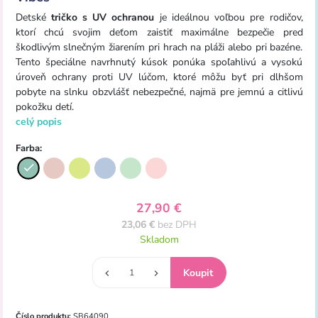
Detské
tričko s UV ochranou
je ideálnou voľbou pre rodičov,
ktorí chcú svojim deťom zaistiť maximálne bezpečie pred
škodlivým slnečným žiarením pri hrach na pláži alebo pri bazéne.
Tento špeciálne navrhnutý kúsok ponúka spoľahlivú a vysokú
úroveň ochrany proti UV lúčom, ktoré môžu byť pri dlhšom
pobyte na slnku obzvlášť nebezpečné, najmä pre jemnú a citlivú
pokožku detí.
celý popis
Farba:
27,90 €
23,06 €
bez DPH
Skladom
Číslo produktu:
SB64090