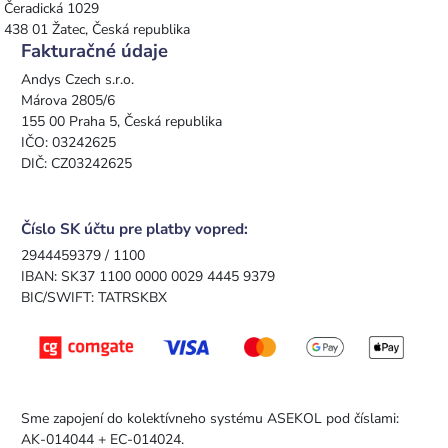
Čeradická 1029
438 01 Žatec, Česká republika
Fakturačné údaje
Andys Czech s.r.o.
Márova 2805/6
155 00 Praha 5, Česká republika
IČO: 03242625
DIČ: CZ03242625
Číslo SK účtu pre platby vopred:
2944459379 / 1100
IBAN: SK37 1100 0000 0029 4445 9379
BIC/SWIFT: TATRSKBX
Sme zapojení do kolektívneho systému ASEKOL pod číslami:
AK-014044 + EC-014024.