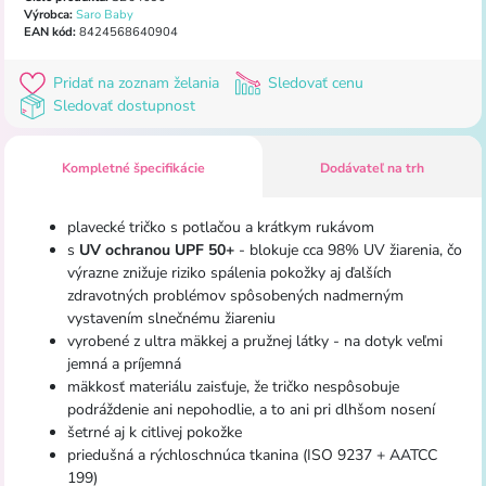
Výrobca:
Saro Baby
EAN kód:
8424568640904
Pridať na zoznam želania
Sledovať cenu
Sledovať dostupnost
Kompletné špecifikácie
Dodávateľ na trh
plavecké tričko s potlačou a krátkym rukávom
s
UV ochranou UPF 50+
- blokuje cca 98% UV žiarenia, čo
výrazne znižuje riziko spálenia pokožky aj ďalších
zdravotných problémov spôsobených nadmerným
vystavením slnečnému žiareniu
vyrobené z ultra mäkkej a pružnej látky - na dotyk veľmi
jemná a príjemná
mäkkosť materiálu zaisťuje, že tričko nespôsobuje
podráždenie ani nepohodlie, a to ani pri dlhšom nosení
šetrné aj k citlivej pokožke
priedušná a rýchloschnúca tkanina (ISO 9237 + AATCC
199)