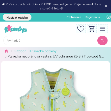
🌊 Počas letných prázdnin v PIATOK neexpedujeme. Prajeme vám krásne
a slnečné leto 🌞
Prihlásenie
Registrácia
Napísať otázku
Outdoor
Plavecké potreby
Plavecká neoprénová vesta s UV ochranou (1-3r) Tropicool Green