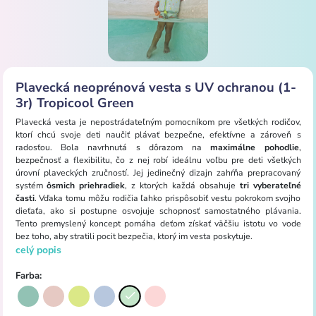
Plavecká neoprénová vesta s UV ochranou (1-
3r) Tropicool Green
Plavecká vesta je nepostrádateľným pomocníkom pre všetkých rodičov,
ktorí chcú svoje deti naučiť plávať bezpečne, efektívne a zároveň s
radosťou. Bola navrhnutá s dôrazom na
maximálne pohodlie
,
bezpečnosť a flexibilitu, čo z nej robí ideálnu voľbu pre deti všetkých
úrovní plaveckých zručností. Jej jedinečný dizajn zahŕňa prepracovaný
systém
ôsmich priehradiek
, z ktorých každá obsahuje
tri vyberateľné
časti
. Vďaka tomu môžu rodičia ľahko prispôsobiť vestu pokrokom svojho
dieťaťa, ako si postupne osvojuje schopnosť samostatného plávania.
Tento premyslený koncept pomáha deťom získať väčšiu istotu vo vode
bez toho, aby stratili pocit bezpečia, ktorý im vesta poskytuje.
celý popis
Farba: