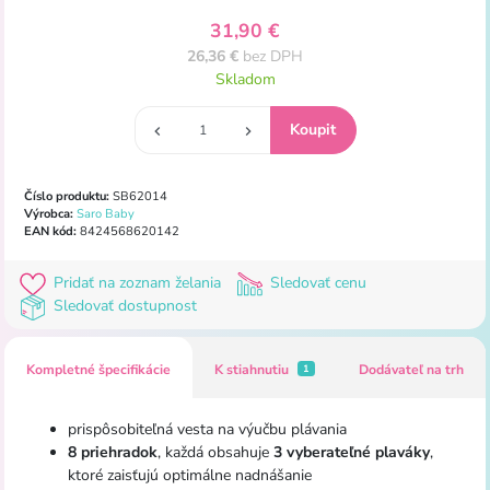
31,90 €
26,36 €
bez DPH
Skladom
Číslo produktu:
SB62014
Výrobca:
Saro Baby
EAN kód:
8424568620142
Pridať na zoznam želania
Sledovať cenu
Sledovať dostupnost
Kompletné špecifikácie
K stiahnutiu
Dodávateľ na trh
1
prispôsobiteľná vesta na výučbu plávania
8 priehradok
, každá obsahuje
3 vyberateľné plaváky
,
ktoré zaisťujú optimálne nadnášanie