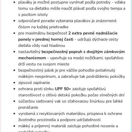
plaváky je možné postupne vynímať podľa potreby - vďaka
tomu sa dieťatko môže naučiť plávať podľa svojho tempa a
s pocitom istoty
odporúčané poradie vyberania plavákov je znázornené
číslom na každej priehradke
pre maximálnu bezpečnosť
2 extra pevné nadnášacie
panely v prednej hornej časti
- udržujú dýchacie cesty
dieťaťa vždy nad hladinou
nastaviteľný
bezpečnostný popruh
s dvojitým zámkovým
mechanizmom
- upevňuje sa medzi nožičkami, spoľahlivo
drží vestu na svojom mieste
bezpečnostný pásik je pre väčšie pohodlie potiahnutý
mäkkým neoprénom, a zabraňuje tak podráždeniu pokožky
zipsové zapínanie
ochrana proti slnku
UPF 50+
zaisťuje spoľahlivú
starostlivosť o citlivú detskú pokožku počas slnečných dní
súčasťou sieťovaný vak so sťahovacou šnúrkou pre ľahké
prenášanie
vyrobená z recyklovaných materiálov, prispieva k ochrane
životného prostredia a podpore udržateľnosti
mäkký a príjemný materiál zaisťuje pohodlné nosenie a