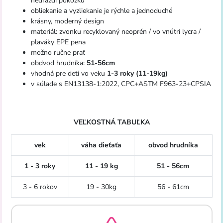
nedráždi pokožku
obliekanie a vyzliekanie je rýchle a jednoduché
krásny, moderný design
materiál: zvonku recyklovaný neoprén / vo vnútri lycra /
plaváky EPE pena
možno ručne prať
obdvod hrudníka:
51-56cm
vhodná pre deti vo veku
1-3 roky (11-19kg)
v súlade s EN13138-1:2022, CPC+ASTM F963-23+CPSIA
VEĽKOSTNÁ TABUĽKA
vek
váha dieťaťa
obvod hrudníka
1 - 3 roky
11 - 19 kg
51 - 56cm
3 - 6 rokov
19 - 30kg
56 - 61cm