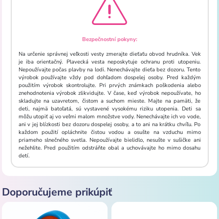
Bezpečnostní pokyny:
Na určenie správnej veľkosti vesty zmerajte dieťaťu obvod hrudníka. Vek
je iba orientačný. Plavecká vesta neposkytuje ochranu proti utopeniu.
Nepoužívajte počas plavby na lodi. Nenechávajte dieťa bez dozoru. Tento
výrobok používajte vždy pod dohľadom dospelej osoby. Pred každým
použitím výrobok skontrolujte. Pri prvých známkach poškodenia alebo
znehodnotenia výrobok zlikvidujte. V čase, keď výrobok nepoužívate, ho
skladujte na uzavretom, čistom a suchom mieste. Majte na pamäti, že
deti, najmä batoľatá, sú vystavené vysokému riziku utopenia. Deti sa
môžu utopiť aj vo veľmi malom množstve vody. Nenechávajte ich vo vode,
ani v jej blízkosti bez dozoru dospelej osoby, a to ani na krátku chvíľu. Po
každom použití opláchnite čistou vodou a osušte na vzduchu mimo
priameho slnečného svetla. Nepoužívajte bielidlo, nesušte v sušičke ani
nežehlite. Pred použitím odstráňte obal a uchovávajte ho mimo dosahu
detí.
Doporučujeme prikúpiť