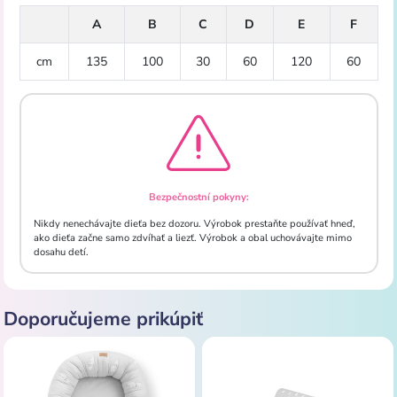
A
B
C
D
E
F
cm
135
100
30
60
120
60
Bezpečnostní pokyny:
Nikdy nenechávajte dieťa bez dozoru. Výrobok prestaňte používať hneď,
ako dieťa začne samo zdvíhať a liezť. Výrobok a obal uchovávajte mimo
dosahu detí.
Doporučujeme prikúpiť