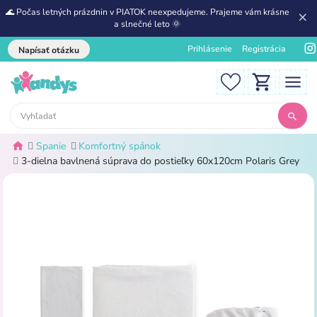
🌊 Počas letných prázdnin v PIATOK neexpedujeme. Prajeme vám krásne
a slnečné leto 🌞
Prihlásenie
Registrácia
Napísať otázku
Spanie
Komfortný spánok
3-dielna bavlnená súprava do postieľky 60x120cm Polaris Grey