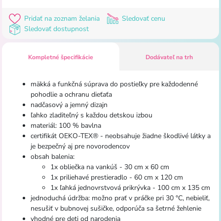
Pridať na zoznam želania
Sledovať cenu
Sledovať dostupnost
Kompletné špecifikácie
Dodávateľ na trh
mäkká a funkčná súprava do postieľky pre každodenné
pohodlie a ochranu dieťaťa
nadčasový a jemný dizajn
ľahko zladiteľný s každou detskou izbou
materiál: 100 % bavlna
certifikát OEKO-TEX® - neobsahuje žiadne škodlivé látky a
je bezpečný aj pre novorodencov
obsah balenia:
1x obliečka na vankúš - 30 cm x 60 cm
1x priliehavé prestieradlo - 60 cm x 120 cm
1x ľahká jednovrstvová prikrývka - 100 cm x 135 cm
jednoduchá údržba: možno prať v práčke pri 30 °C, nebieliť,
nesušiť v bubnovej sušičke, odporúča sa šetrné žehlenie
vhodné pre deti od narodenia