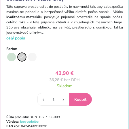
Táto súprava prestieradiel do postieľky je navrhnutá tak, aby zabezpečila
maximálne pohodlie a bezpečnosť vášho dieťaťa počas spánku. Vďaka
kvalitnému materiálu
poskytuje príjemné prostredie na spanie počas
celého roka - v lete príjemne chladí a v chladnejších mesiacoch hreje.
Súprava obsahuje: obliečku na vankúš, prestieradlo s gumičkou, ľahkú
jednovrstvovú prikrývku.
celý popis
Farba:
43,90 €
36,28 €
bez DPH
Skladom
Číslo produktu:
BON_107PL52-009
Výrobca:
bonjourbébé
EAN kód:
8424568910090