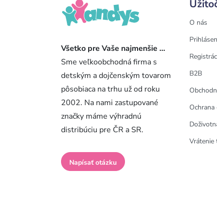
Užito
O nás
Prihlásen
Všetko pre Vaše najmenšie ...
Registrác
Sme veľkoobchodná firma s
B2B
detským a dojčenským tovarom
pôsobiaca na trhu už od roku
Obchodn
2002. Na nami zastupované
Ochrana 
značky máme výhradnú
Doživotn
distribúciu pre ČR a SR.
Vrátenie 
Napísať otázku