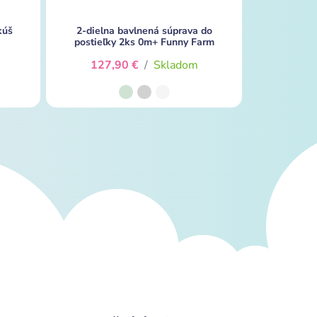
kúš
2-dielna bavlnená súprava do
postieľky 2ks 0m+ Funny Farm
127,90 €
/
Skladom