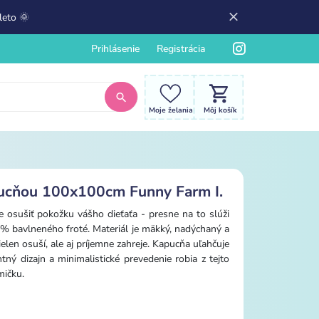
leto 🌞
Prihlásenie
Registrácia
Moje želania
Môj košík
pucňou 100x100cm Funny Farm I.
 osušiť pokožku vášho dieťaťa - presne na to slúži
% bavlneného froté. Materiál je mäkký, nadýchaný a
elen osuší, ale aj príjemne zahreje. Kapucňa uľahčuje
tný dizajn a minimalistické prevedenie robia z tejto
mičku.