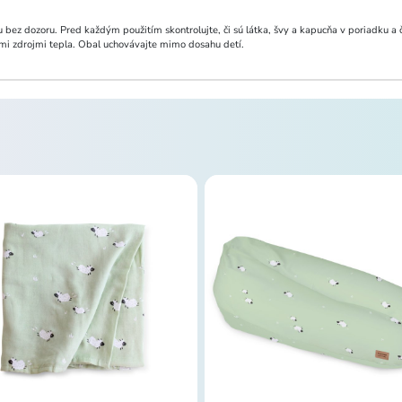
bez dozoru. Pred každým použitím skontrolujte, či sú látka, švy a kapucňa v poriadku a či
i zdrojmi tepla. Obal uchovávajte mimo dosahu detí.