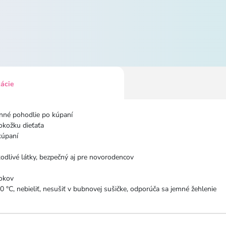
kácie
nné pohodlie po kúpaní
okožku dieťaťa
kúpaní
odlivé látky, bezpečný aj pre novorodencov
rokov
 °C, nebieliť, nesušiť v bubnovej sušičke, odporúča sa jemné žehlenie