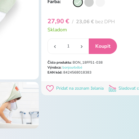
Farba:
27,90 €
/
23,06 €
bez DPH
Skladom
Číslo produktu:
BON_18FF51-038
Výrobca:
bonjourbébé
EAN kód:
8424568018383
Pridať na zoznam želania
Sledovať 