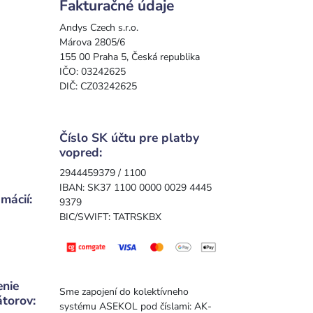
Fakturačné údaje
Andys Czech s.r.o.
Márova 2805/6
155 00 Praha 5, Česká republika
IČO: 03242625
DIČ: CZ03242625
Číslo SK účtu pre platby
vopred:
2944459379 / 1100
IBAN: SK37 1100 0000 0029 4445
mácií:
9379
BIC/SWIFT: TATRSKBX
enie
Sme zapojení do kolektívneho
átorov:
systému ASEKOL pod číslami: AK-