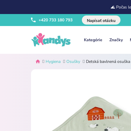
🌊 Počas l
+420 733 180 793
Napísať otázku
Kategórie
Značky
Hygiena
Osušky
Detská bavlnená osuška