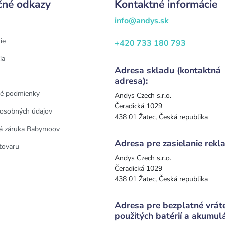
čné odkazy
Kontaktné informácie
info@andys.sk
ie
+420 733 180 793
ia
Adresa skladu (kontaktná
adresa):
é podmienky
Andys Czech s.r.o.
Čeradická 1029
osobných údajov
438 01 Žatec, Česká republika
á záruka Babymoov
Adresa pre zasielanie rekla
tovaru
Andys Czech s.r.o.
Čeradická 1029
438 01 Žatec, Česká republika
Adresa pre bezplatné vrát
použitých batérií a akumul