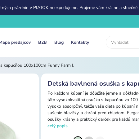
etných prázdnin v PIATOK neexpedujeme. Prajeme vám krásne a slnečné 
Mapa predajcov
B2B
Blog
Kontakty
 s kapucňou 100x100cm Funny Farm I.
Detská bavlnená osuška s ka
Po každom kúpaní je dôležité jemne a dôkladne
táto vysokokvalitná osuška s kapucňou zo 100 
vysoko absorpčný, takže vaše dieťa po kúpaní ni
sušenie hlavičky a chráni pred chladom. Elegan
osušky krásny a praktický darček pre každú ma
celý popis