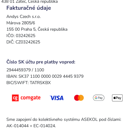
438 01 Žatec, Česká republika
Fakturačné údaje
Andys Czech s.r.o.
Márova 2805/6
155 00 Praha 5, Česká republika
IČO: 03242625
DIČ: CZ03242625
Číslo SK účtu pre platby vopred:
2944459379 / 1100
IBAN: SK37 1100 0000 0029 4445 9379
BIC/SWIFT: TATRSKBX
Sme zapojení do kolektívneho systému ASEKOL pod číslami:
AK-014044 + EC-014024.