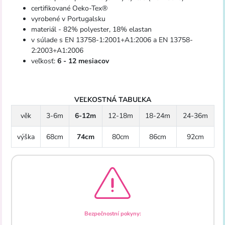
certifikované Oeko-Tex®
vyrobené v Portugalsku
materiál - 82% polyester, 18% elastan
v súlade s EN 13758-1:2001+A1:2006 a EN 13758-
2:2003+A1:2006
veľkosť:
6 - 12 mesiacov
VEĽKOSTNÁ TABUĽKA
věk
3-6m
6-12m
12-18m
18-24m
24-36m
výška
68cm
74cm
80cm
86cm
92cm
Bezpečnostní pokyny: