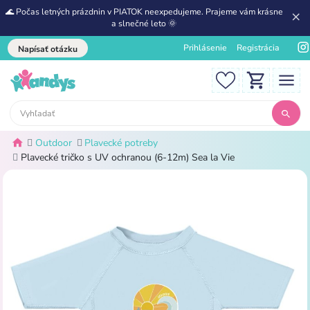
🌊 Počas letných prázdnin v PIATOK neexpedujeme. Prajeme vám krásne
a slnečné leto 🌞
Prihlásenie
Registrácia
Napísať otázku
Outdoor
Plavecké potreby
Plavecké tričko s UV ochranou (6-12m) Sea la Vie