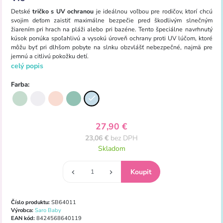
Detské
tričko s UV ochranou
je ideálnou voľbou pre rodičov, ktorí chcú
svojim deťom zaistiť maximálne bezpečie pred škodlivým slnečným
žiarením pri hrach na pláži alebo pri bazéne. Tento špeciálne navrhnutý
kúsok ponúka spoľahlivú a vysokú úroveň ochrany proti UV lúčom, ktoré
môžu byť pri dlhšom pobyte na slnku obzvlášť nebezpečné, najmä pre
jemnú a citlivú pokožku detí.
celý popis
Farba:
27,90 €
23,06 €
bez DPH
Skladom
Číslo produktu:
SB64011
Výrobca:
Saro Baby
EAN kód:
8424568640119