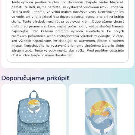
Tento výrobok používajte vždy pod dohľadom dospelej osoby. Majte na
pamäti, že deti, najmä batoľatá, sú vystavené vysokému riziku utopenia.
Deti sa môžu utopiť aj vo veľmi malom množstve vody. Nenechávajte ich
vo vode, ani v jej blízkosti bez dozoru dospelej osoby, a to ani na krátku
chvíľu. Tento výrobok nenahrádza opaľovací krém. Odporúčame chrániť
dieťa pred priamym slnkom, najmä počas hodín, keď je slnečné žiarenie
najsilnejšie. Pred každým použitím výrobok skontrolujte. Pri prvých
známkach poškodenia alebo znehodnotenia výrobok zlikvidujte. V čase,
keď výrobok nepoužívate, ho skladujte na uzavretom, čistom a suchom
mieste. Nenechávajte ho vystavený priamemu slnečnému žiareniu alebo
zdrojom tepla. Tento výrobok neslúži ako hračka. Pred použitím odstráňte
obal a uchovávajte ho mimo dosahu detí.
Doporučujeme prikúpiť