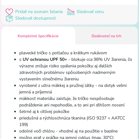
Pridať na zoznam želania
Sledovať cenu
Sledovať dostupnost
Kompletné špecifikácie
Dodávateľ na trh
plavecké tričko s potlačou a krátkym rukávom
s
UV ochranou UPF 50+
- blokuje cca 98% UV žiarenia, čo
výrazne znižuje riziko spálenia pokožky aj ďalších
zdravotných problémov spôsobených nadmerným
vystavením slnečnému žiareniu
vyrobené z ultra mäkkej a pružnej látky - na dotyk veľmi
jemná a príjemná
mäkkosť materiálu zaisťuje, že tričko nespôsobuje
podráždenie ani nepohodlie, a to ani pri dlhšom nosení
šetrné aj k citlivej pokožke
priedušná a rýchloschnúca tkanina (ISO 9237 + AATCC
199)
odolné voči chlóru - vhodné aj na použitie v bazéne
možno prať v práčke na jemný cyklus (max. 30°C)