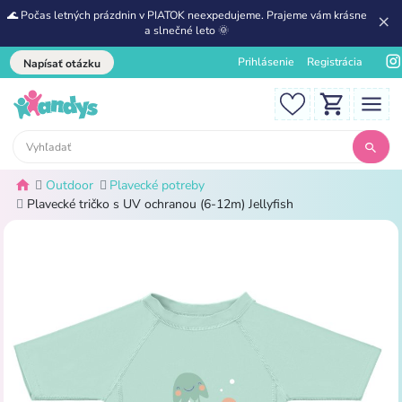
🌊 Počas letných prázdnin v PIATOK neexpedujeme. Prajeme vám krásne
a slnečné leto 🌞
Prihlásenie
Registrácia
Napísať otázku
Outdoor
Plavecké potreby
Plavecké tričko s UV ochranou (6-12m) Jellyfish