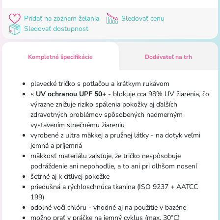
Pridať na zoznam želania
Sledovať cenu
Sledovať dostupnost
Kompletné špecifikácie
Dodávateľ na trh
plavecké tričko s potlačou a krátkym rukávom
s
UV ochranou UPF 50+
- blokuje cca 98% UV žiarenia, čo
výrazne znižuje riziko spálenia pokožky aj ďalších
zdravotných problémov spôsobených nadmerným
vystavením slnečnému žiareniu
vyrobené z ultra mäkkej a pružnej látky - na dotyk veľmi
jemná a príjemná
mäkkosť materiálu zaisťuje, že tričko nespôsobuje
podráždenie ani nepohodlie, a to ani pri dlhšom nosení
šetrné aj k citlivej pokožke
priedušná a rýchloschnúca tkanina (ISO 9237 + AATCC
199)
odolné voči chlóru - vhodné aj na použitie v bazéne
možno prať v práčke na jemný cyklus (max. 30°C)