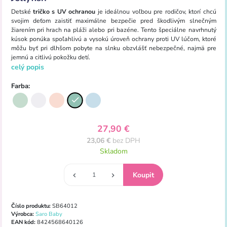
Detské
tričko s UV ochranou
je ideálnou voľbou pre rodičov, ktorí chcú
svojim deťom zaistiť maximálne bezpečie pred škodlivým slnečným
žiarením pri hrach na pláži alebo pri bazéne. Tento špeciálne navrhnutý
kúsok ponúka spoľahlivú a vysokú úroveň ochrany proti UV lúčom, ktoré
môžu byť pri dlhšom pobyte na slnku obzvlášť nebezpečné, najmä pre
jemnú a citlivú pokožku detí.
celý popis
Farba:
27,90 €
23,06 €
bez DPH
Skladom
Číslo produktu:
SB64012
Výrobca:
Saro Baby
EAN kód:
8424568640126