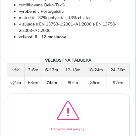
certifikované Oeko-Tex®
vyrobené v Portugalsku
materiál - 82% polyester, 18% elastan
v súlade s EN 13758-1:2001+A1:2006 a EN 13758-
2:2003+A1:2006
veľkosť:
6 - 12 mesiacov
VEĽKOSTNÁ TABUĽKA
věk
3-6m
6-12m
12-18m
18-24m
24-36m
výška
68cm
74cm
80cm
86cm
92cm
Bezpečnostní pokyny: