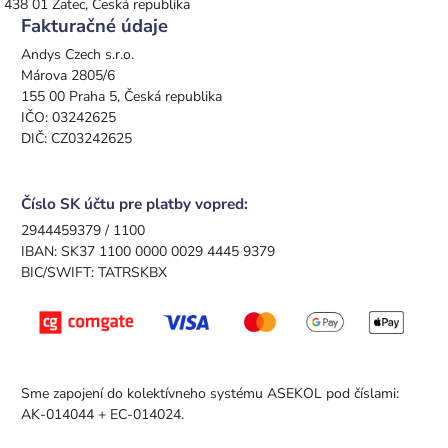
438 01 Žatec, Česká republika
Fakturačné údaje
Andys Czech s.r.o.
Márova 2805/6
155 00 Praha 5, Česká republika
IČO: 03242625
DIČ: CZ03242625
Číslo SK účtu pre platby vopred:
2944459379 / 1100
IBAN: SK37 1100 0000 0029 4445 9379
BIC/SWIFT: TATRSKBX
Sme zapojení do kolektívneho systému ASEKOL pod číslami:
AK-014044 + EC-014024.