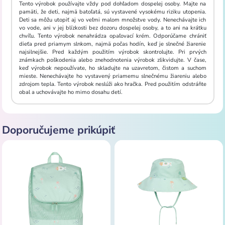
Tento výrobok používajte vždy pod dohľadom dospelej osoby. Majte na
pamäti, že deti, najmä batoľatá, sú vystavené vysokému riziku utopenia.
Deti sa môžu utopiť aj vo veľmi malom množstve vody. Nenechávajte ich
vo vode, ani v jej blízkosti bez dozoru dospelej osoby, a to ani na krátku
chvíľu. Tento výrobok nenahrádza opaľovací krém. Odporúčame chrániť
dieťa pred priamym slnkom, najmä počas hodín, keď je slnečné žiarenie
najsilnejšie. Pred každým použitím výrobok skontrolujte. Pri prvých
známkach poškodenia alebo znehodnotenia výrobok zlikvidujte. V čase,
keď výrobok nepoužívate, ho skladujte na uzavretom, čistom a suchom
mieste. Nenechávajte ho vystavený priamemu slnečnému žiareniu alebo
zdrojom tepla. Tento výrobok neslúži ako hračka. Pred použitím odstráňte
obal a uchovávajte ho mimo dosahu detí.
Doporučujeme prikúpiť