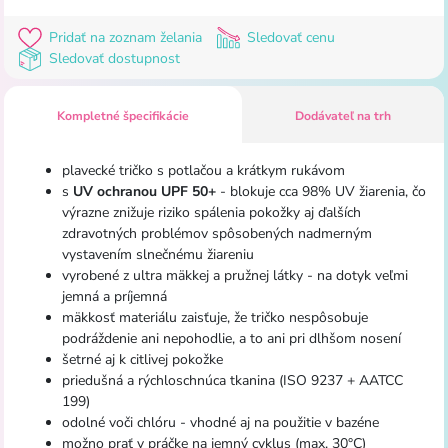
Pridať na zoznam želania
Sledovať cenu
Sledovať dostupnost
Kompletné špecifikácie
Dodávateľ na trh
plavecké tričko s potlačou a krátkym rukávom
s
UV ochranou UPF 50+
- blokuje cca 98% UV žiarenia, čo
výrazne znižuje riziko spálenia pokožky aj ďalších
zdravotných problémov spôsobených nadmerným
vystavením slnečnému žiareniu
vyrobené z ultra mäkkej a pružnej látky - na dotyk veľmi
jemná a príjemná
mäkkosť materiálu zaisťuje, že tričko nespôsobuje
podráždenie ani nepohodlie, a to ani pri dlhšom nosení
šetrné aj k citlivej pokožke
priedušná a rýchloschnúca tkanina (ISO 9237 + AATCC
199)
odolné voči chlóru - vhodné aj na použitie v bazéne
možno prať v práčke na jemný cyklus (max. 30°C)