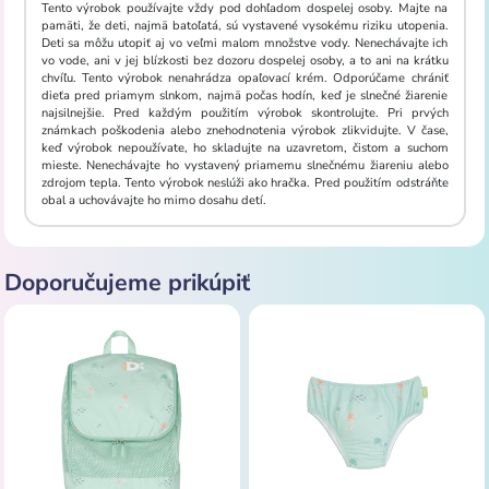
Tento výrobok používajte vždy pod dohľadom dospelej osoby. Majte na
pamäti, že deti, najmä batoľatá, sú vystavené vysokému riziku utopenia.
Deti sa môžu utopiť aj vo veľmi malom množstve vody. Nenechávajte ich
vo vode, ani v jej blízkosti bez dozoru dospelej osoby, a to ani na krátku
chvíľu. Tento výrobok nenahrádza opaľovací krém. Odporúčame chrániť
dieťa pred priamym slnkom, najmä počas hodín, keď je slnečné žiarenie
najsilnejšie. Pred každým použitím výrobok skontrolujte. Pri prvých
známkach poškodenia alebo znehodnotenia výrobok zlikvidujte. V čase,
keď výrobok nepoužívate, ho skladujte na uzavretom, čistom a suchom
mieste. Nenechávajte ho vystavený priamemu slnečnému žiareniu alebo
zdrojom tepla. Tento výrobok neslúži ako hračka. Pred použitím odstráňte
obal a uchovávajte ho mimo dosahu detí.
Doporučujeme prikúpiť