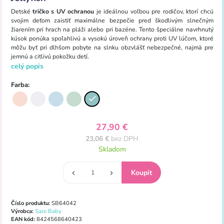
Detské
tričko s UV ochranou
je ideálnou voľbou pre rodičov, ktorí chcú
svojim deťom zaistiť maximálne bezpečie pred škodlivým slnečným
žiarením pri hrach na pláži alebo pri bazéne. Tento špeciálne navrhnutý
kúsok ponúka spoľahlivú a vysokú úroveň ochrany proti UV lúčom, ktoré
môžu byť pri dlhšom pobyte na slnku obzvlášť nebezpečné, najmä pre
jemnú a citlivú pokožku detí.
celý popis
Farba:
27,90 €
23,06 €
bez DPH
Skladom
Číslo produktu:
SB64042
Výrobca:
Saro Baby
EAN kód:
8424568640423