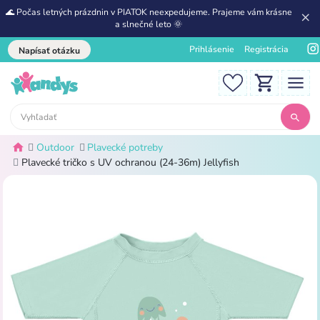
🌊 Počas letných prázdnin v PIATOK neexpedujeme. Prajeme vám krásne
a slnečné leto 🌞
Prihlásenie
Registrácia
Napísať otázku
Outdoor
Plavecké potreby
Plavecké tričko s UV ochranou (24-36m) Jellyfish