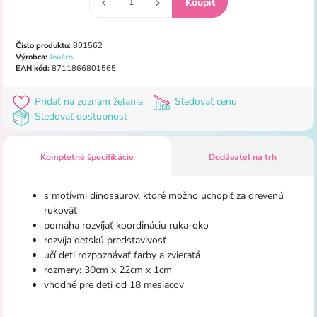
Číslo produktu:
801562
Výrobca:
Jouéco
EAN kód:
8711866801565
Pridať na zoznam želania
Sledovať cenu
Sledovať dostupnost
Kompletné špecifikácie
Dodávateľ na trh
s motívmi dinosaurov, ktoré možno uchopiť za drevenú
rukoväť
pomáha rozvíjať koordináciu ruka-oko
rozvíja detskú predstavivosť
učí deti rozpoznávať farby a zvieratá
rozmery: 30cm x 22cm x 1cm
vhodné pre deti od 18 mesiacov