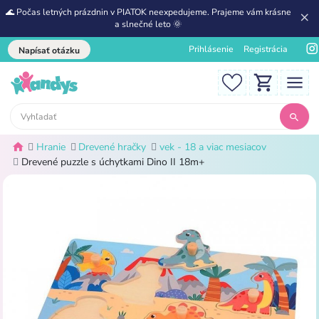
🌊 Počas letných prázdnin v PIATOK neexpedujeme. Prajeme vám krásne
a slnečné leto 🌞
Prihlásenie
Registrácia
Napísať otázku
Hranie
Drevené hračky
vek - 18 a viac mesiacov
Drevené puzzle s úchytkami Dino II 18m+