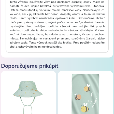
Tento výrobok používajte vždy pod dohľadom dospelej osoby. Majte na
pamäti, že deti, najmä batoľatá, sú vystavené vysokému riziku utopenia.
Deti sa môžu utopiť aj vo veľmi malom množstve vody. Nenechávajte ich
vo vode, ani v jej blízkosti bez dozoru dospelej osoby, a to ani na krátku
chvíľu. Tento výrobok nenahrádza opaľovací krém. Odporúčame chrániť
dieťa pred priamym slnkom, najmä počas hodín, keď je slnečné žiarenie
najsilnejšie. Pred každým použitím výrobok skontrolujte. Pri prvých
známkach poškodenia alebo znehodnotenia výrobok zlikvidujte. V čase,
keď výrobok nepoužívate, ho skladujte na uzavretom, čistom a suchom
mieste. Nenechávajte ho vystavený priamemu slnečnému žiareniu alebo
zdrojom tepla. Tento výrobok neslúži ako hračka. Pred použitím odstráňte
obal a uchovávajte ho mimo dosahu detí.
Doporučujeme prikúpiť