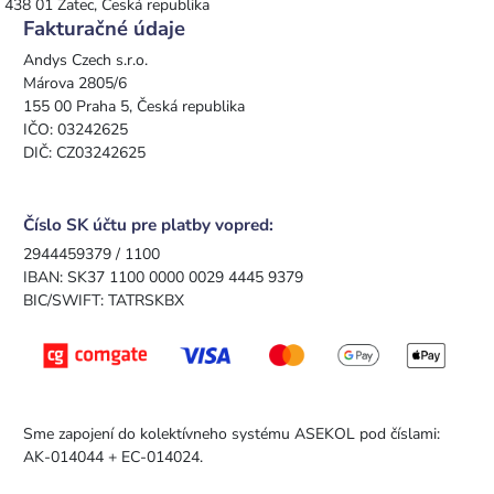
438 01 Žatec, Česká republika
Fakturačné údaje
Andys Czech s.r.o.
Márova 2805/6
155 00 Praha 5, Česká republika
IČO: 03242625
DIČ: CZ03242625
Číslo SK účtu pre platby vopred:
2944459379 / 1100
IBAN: SK37 1100 0000 0029 4445 9379
BIC/SWIFT: TATRSKBX
Sme zapojení do kolektívneho systému ASEKOL pod číslami:
AK-014044 + EC-014024.