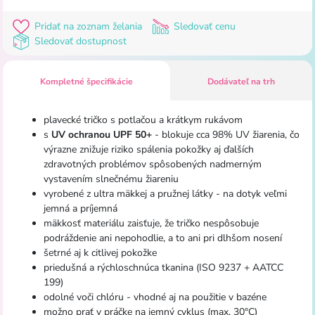
Pridať na zoznam želania
Sledovať cenu
Sledovať dostupnost
Kompletné špecifikácie
Dodávateľ na trh
plavecké tričko s potlačou a krátkym rukávom
s
UV ochranou UPF 50+
- blokuje cca 98% UV žiarenia, čo
výrazne znižuje riziko spálenia pokožky aj ďalších
zdravotných problémov spôsobených nadmerným
vystavením slnečnému žiareniu
vyrobené z ultra mäkkej a pružnej látky - na dotyk veľmi
jemná a príjemná
mäkkosť materiálu zaisťuje, že tričko nespôsobuje
podráždenie ani nepohodlie, a to ani pri dlhšom nosení
šetrné aj k citlivej pokožke
priedušná a rýchloschnúca tkanina (ISO 9237 + AATCC
199)
odolné voči chlóru - vhodné aj na použitie v bazéne
možno prať v práčke na jemný cyklus (max. 30°C)