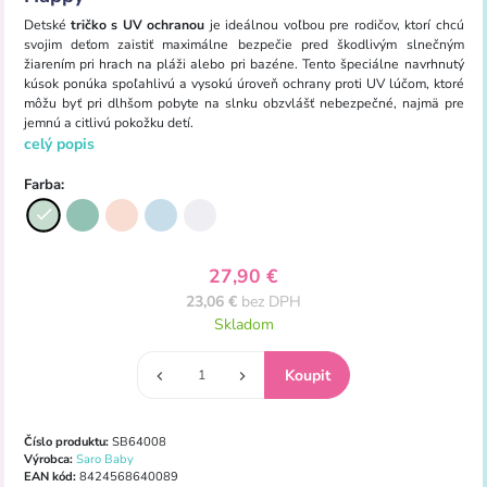
Detské
tričko s UV ochranou
je ideálnou voľbou pre rodičov, ktorí chcú
svojim deťom zaistiť maximálne bezpečie pred škodlivým slnečným
žiarením pri hrach na pláži alebo pri bazéne. Tento špeciálne navrhnutý
kúsok ponúka spoľahlivú a vysokú úroveň ochrany proti UV lúčom, ktoré
môžu byť pri dlhšom pobyte na slnku obzvlášť nebezpečné, najmä pre
jemnú a citlivú pokožku detí.
celý popis
Farba:
27,90 €
23,06 €
bez DPH
Skladom
Číslo produktu:
SB64008
Výrobca:
Saro Baby
EAN kód:
8424568640089