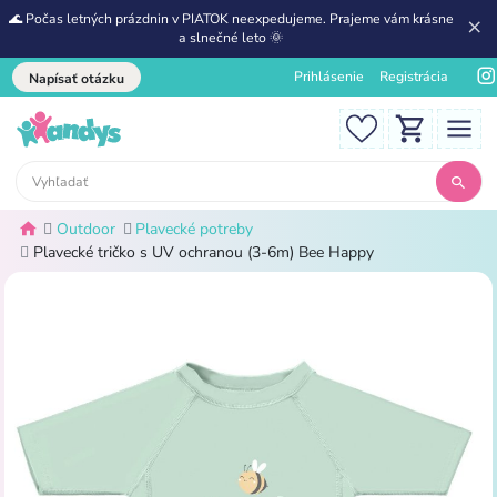
🌊 Počas letných prázdnin v PIATOK neexpedujeme. Prajeme vám krásne
a slnečné leto 🌞
Prihlásenie
Registrácia
Napísať otázku
Outdoor
Plavecké potreby
Plavecké tričko s UV ochranou (3-6m) Bee Happy