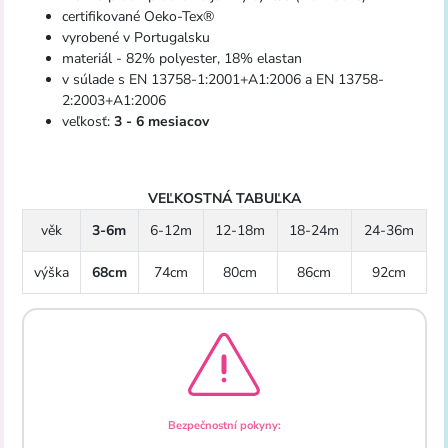
certifikované Oeko-Tex®
vyrobené v Portugalsku
materiál - 82% polyester, 18% elastan
v súlade s EN 13758-1:2001+A1:2006 a EN 13758-
2:2003+A1:2006
veľkosť:
3 - 6 mesiacov
VEĽKOSTNÁ TABUĽKA
věk
3-6m
6-12m
12-18m
18-24m
24-36m
výška
68cm
74cm
80cm
86cm
92cm
Bezpečnostní pokyny: