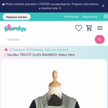
🌊 Počas letných prázdnin v PIATOK neexpedujeme. Prajeme vám krásne
a slnečné leto 🌞
Prihlásenie
Registrácia
Napísať otázku
Outdoor
Klokanky, vaky na nosenie
Nosítko TRICOT-SLEN BAMBOO Water Mint