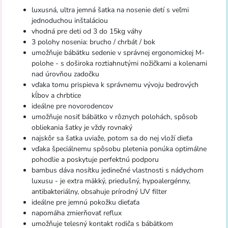
luxusná, ultra jemná šatka na nosenie detí s veľmi
jednoduchou inštaláciou
vhodná pre deti od 3 do 15kg váhy
3 polohy nosenia: brucho / chrbát / bok
umožňuje bábätku sedenie v správnej ergonomickej M-
polohe - s doširoka roztiahnutými nožičkami a kolenami
nad úrovňou zadočku
vďaka tomu prispieva k správnemu vývoju bedrových
kĺbov a chrbtice
ideálne pre novorodencov
umožňuje nosiť bábätko v rôznych polohách, spôsob
obliekania šatky je vždy rovnaký
najskôr sa šatka uviaže, potom sa do nej vloží dieťa
vďaka špeciálnemu spôsobu pletenia ponúka optimálne
pohodlie a poskytuje perfektnú podporu
bambus dáva nosítku jedinečné vlastnosti s nádychom
luxusu - je extra mäkký, priedušný, hypoalergénny,
antibakteriálny, obsahuje prírodný UV filter
ideálne pre jemnú pokožku dieťaťa
napomáha zmierňovať reflux
umožňuje telesný kontakt rodiča s bábätkom