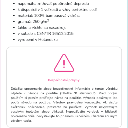
napomáha znižovať popôrodnú depresiu
k dispozícii v 1 veľkosti a vždy perfektne sedí
materiál: 100% bambusová viskóza
2
gramáž: 250 g/m
ľahko a rýchlo sa nasadzuje
v súlade s CEN/TR 16512:2015
vyrobené v Holandsku
Bezpečnostní pokyny:
Dôležité upozornenie alebo bezpečnostné informácie o tomto výrobku
nájdete v návode na použitie (záložka "K stiahnutiu“). Pred prvým
použitím si prosím prečítajte návod na použitie. Výrobok používajte iba
podľa návodu na použitie. Výrobok pravidelne kontrolujte. Ak zistíte
akékoľvek poškodenie, prestaňte ho používať. Výrobok nevystavujte
vysokým teplotám alebo vlhkosti. Nepoužívajte výrobok v blízkosti
otvoreného ohňa, nevystavujte ho priamemu slnečnému žiareniu ani iným
zdrojom tepla.