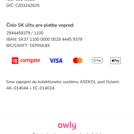
DIČ: CZ03242625
Číslo SK účtu pre platby vopred:
2944459379 / 1100
IBAN: SK37 1100 0000 0029 4445 9379
BIC/SWIFT: TATRSKBX
Sme zapojení do kolektívneho systému ASEKOL pod číslami:
AK-014044 + EC-014024.
owly.digital - Logo