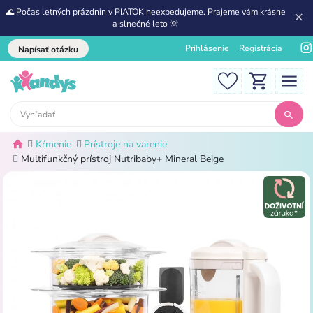
🌊 Počas letných prázdnin v PIATOK neexpedujeme. Prajeme vám krásne
a slnečné leto 🌞
Prihlásenie
Registrácia
Napísať otázku
Kŕmenie
Prístroje na varenie
Multifunkčný prístroj Nutribaby+ Mineral Beige