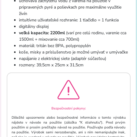
uchováva zachytenú vodu z varenia na použitie v
pripravených pyré a polievkach pre maximálne využitie
živín
intuitívne užívateľské rozhranie: 1 tlačidlo = 1 funkcia
digitálny displej
veľká kapacita: 2200ml
(varí pre celú rodinu, varenie cca
1500ml + mixovanie cca 700ml)
materiál: tritán bez BPA, polypropylén
koše, misky a príslušenstvo je možné umývať v umývačke
napájanie z elektrickej siete (adaptér súčasťou)
rozmery: 39,5cm x 25cm x 31,5cm
Bezpečnostní pokyny:
Dôležité upozornenie alebo bezpečnostné informácie o tomto výrobku
nájdete v návode na použitie (záložka "K stiahnutiu"). Pred prvým
použitím si prosím prečítajte návod na použitie. Používajte podľa návodu
na použitie. Výrobok sami nerozoberajte, ani s ním nemanipulujte inak,