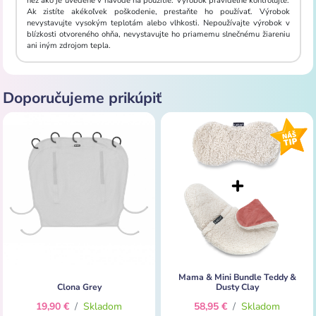
než ako je uvedené v návode na použitie. Výrobok pravidelne kontrolujte.
Ak zistíte akékoľvek poškodenie, prestaňte ho používať. Výrobok
nevystavujte vysokým teplotám alebo vlhkosti. Nepoužívajte výrobok v
blízkosti otvoreného ohňa, nevystavujte ho priamemu slnečnému žiareniu
ani iným zdrojom tepla.
Doporučujeme prikúpiť
Mama & Mini Bundle Teddy &
Clona Grey
Dusty Clay
19,90 €
/
Skladom
58,95 €
/
Skladom