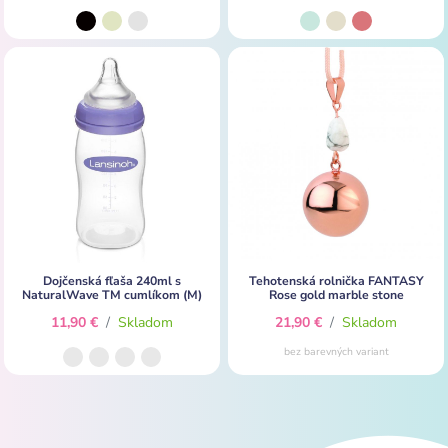
Dojčenská fľaša 240ml s
Tehotenská rolnička FANTASY
NaturalWave TM cumlíkom (M)
Rose gold marble stone
11,90 €
/
Skladom
21,90 €
/
Skladom
bez barevných variant