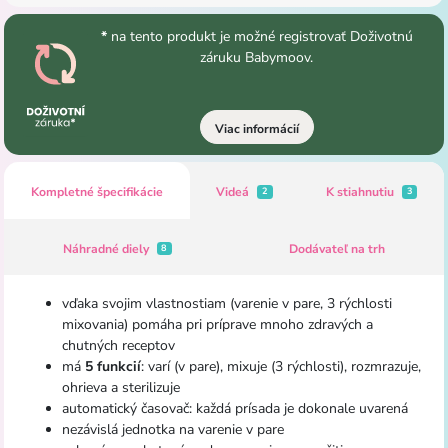
*
na tento produkt je možné registrovať Doživotnú
záruku Babymoov.
Viac informácií
Kompletné špecifikácie
Videá
K stiahnutiu
2
3
Náhradné diely
Dodávateľ na trh
8
vďaka svojim vlastnostiam (varenie v pare, 3 rýchlosti
mixovania) pomáha pri príprave mnoho zdravých a
chutných receptov
má
5 funkcií
: varí (v pare), mixuje (3 rýchlosti), rozmrazuje,
ohrieva a sterilizuje
automatický časovač: každá prísada je dokonale uvarená
nezávislá jednotka na varenie v pare