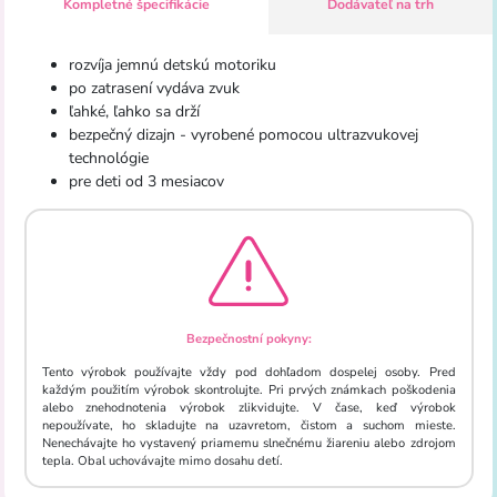
Kompletné špecifikácie
Dodávateľ na trh
rozvíja jemnú detskú motoriku
po zatrasení vydáva zvuk
ľahké, ľahko sa drží
bezpečný dizajn - vyrobené pomocou ultrazvukovej
technológie
pre deti od 3 mesiacov
Bezpečnostní pokyny:
Tento výrobok používajte vždy pod dohľadom dospelej osoby. Pred
každým použitím výrobok skontrolujte. Pri prvých známkach poškodenia
alebo znehodnotenia výrobok zlikvidujte. V čase, keď výrobok
nepoužívate, ho skladujte na uzavretom, čistom a suchom mieste.
Nenechávajte ho vystavený priamemu slnečnému žiareniu alebo zdrojom
tepla. Obal uchovávajte mimo dosahu detí.