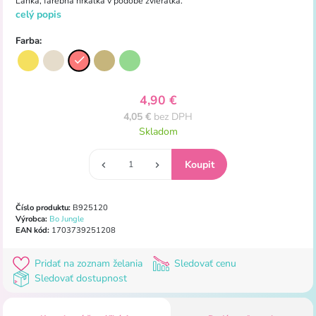
Ľahká, farebná hrkálka v podobe zvieratka.
celý popis
Farba:
4,90 €
4,05 €
bez DPH
Skladom
Číslo produktu:
B925120
Výrobca:
Bo Jungle
EAN kód:
1703739251208
Pridať na zoznam želania
Sledovať cenu
Sledovať dostupnost