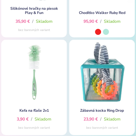
Silikónové hračky na piesok
Play & Fun
Chodítko Walker Ruby Red
35,90 €
/
Skladom
95,90 €
/
Skladom
bez barevných variant
Kefa na fľaše 2v1
Zábavná kocka Ring Drop
3,90 €
/
Skladom
23,90 €
/
Skladom
bez barevných variant
bez barevných variant