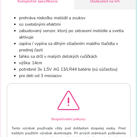
Kompletné špecifikácie
Dodávateľ na trh
prehráva niekoľko melódií a zvukov
so svetelnými efektmi
zabudovaný senzor, ktorý po zatrasení melódie a svetla
aktivuje
zapína / vypína sa dlhým stlačením malého tlačidla v
prednej časti
ľahko sa drží v malých detských ručičkách
výška: 14cm
potrebné 3x 1,5V AG 13/LR44 batérie (sú súčasťou)
pre deti od 3 mesiacov
Bezpečnostní pokyny:
Tento výrobok používajte vždy pod dohľadom dospelej osoby. Pred
každým použitím výrobok skontrolujte. Pri prvých známkach poškodenia