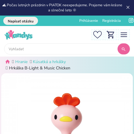
🌊 Počas letných prázdnin v PIATOK neexpedujeme. Prajeme vám krásne
a slnečné leto 🌞
Prihlásenie
Registrácia
Napísať otázku
Hranie
Kúsatká a hrkálky
Hrkálka B-Light & Music Chicken