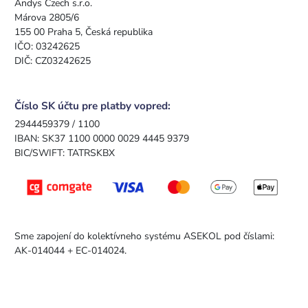
Andys Czech s.r.o.
Márova 2805/6
155 00 Praha 5, Česká republika
IČO: 03242625
DIČ: CZ03242625
Číslo SK účtu pre platby vopred:
2944459379 / 1100
IBAN: SK37 1100 0000 0029 4445 9379
BIC/SWIFT: TATRSKBX
Sme zapojení do kolektívneho systému ASEKOL pod číslami:
AK-014044 + EC-014024.