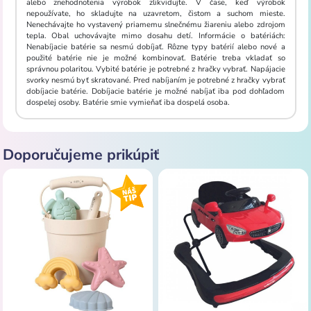
alebo znehodnotenia výrobok zlikvidujte. V čase, keď výrobok
nepoužívate, ho skladujte na uzavretom, čistom a suchom mieste.
Nenechávajte ho vystavený priamemu slnečnému žiareniu alebo zdrojom
tepla. Obal uchovávajte mimo dosahu detí. Informácie o batériách:
Nenabíjacie batérie sa nesmú dobíjať. Rôzne typy batérií alebo nové a
použité batérie nie je možné kombinovať. Batérie treba vkladať so
správnou polaritou. Vybité batérie je potrebné z hračky vybrať. Napájacie
svorky nesmú byť skratované. Pred nabíjaním je potrebné z hračky vybrať
dobíjacie batérie. Dobíjacie batérie je možné nabíjať iba pod dohľadom
dospelej osoby. Batérie smie vymieňať iba dospelá osoba.
Doporučujeme prikúpiť