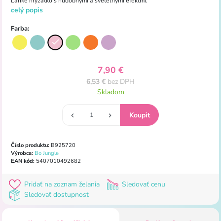
Ľahké hryzátko s hudobnými a svetelnými efektmi.
celý popis
Farba:
7,90 €
6,53 €
bez DPH
Skladom
Číslo produktu:
B925720
Výrobca:
Bo Jungle
EAN kód:
5407010492682
Pridať na zoznam želania
Sledovať cenu
Sledovať dostupnost