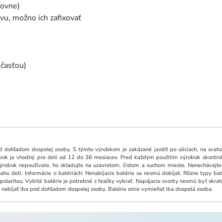
rovne)
vu, možno ich zafixovať
účasťou)
d dohľadom dospelej osoby. S týmto výrobkom je zakázané jazdiť po uliciach, na svah
ok je vhodný pre deti od 12 do 36 mesiacov. Pred každým použitím výrobok skontrol
 výrobok nepoužívate, ho skladujte na uzavretom, čistom a suchom mieste. Nenechávaj
hu detí. Informácie o batériách: Nenabíjacie batérie sa nesmú dobíjať. Rôzne typy bat
polaritou. Vybité batérie je potrebné z hračky vybrať. Napájacie svorky nesmú byť skrat
né nabíjať iba pod dohľadom dospelej osoby. Batérie smie vymieňať iba dospelá osoba.