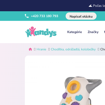
🌊 Počas l
+420 733 180 793
Napísať otázku
Kategórie
Značky
Hranie
Chodítka, odrážadlá, kolobežky
Ch