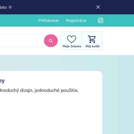
leto 🌞
Prihlásenie
Registrácia
Moje želania
Môj košík
ey
dnoduchý dizajn, jednoduché použitie.