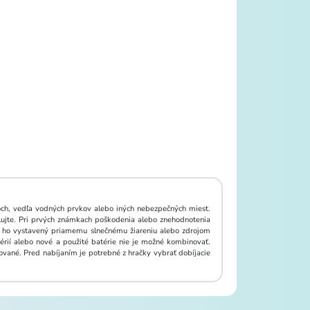
och, vedľa vodných prvkov alebo iných nebezpečných miest.
ujte. Pri prvých známkach poškodenia alebo znehodnotenia
te ho vystavený priamemu slnečnému žiareniu alebo zdrojom
érií alebo nové a použité batérie nie je možné kombinovať.
ované. Pred nabíjaním je potrebné z hračky vybrať dobíjacie