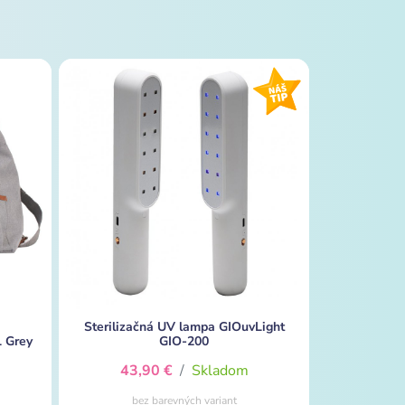
Sterilizačná UV lampa GIOuvLight
 Grey
GIO-200
43,90 €
/
Skladom
bez barevných variant