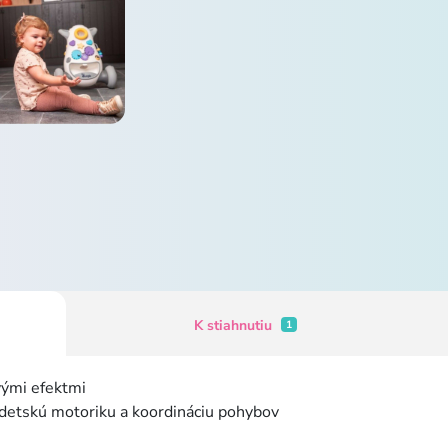
K stiahnutiu
1
vými efektmi
 detskú motoriku a koordináciu pohybov