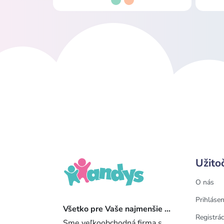
Užito
O nás
Prihlásen
Všetko pre Vaše najmenšie ...
Registrác
Sme veľkoobchodná firma s