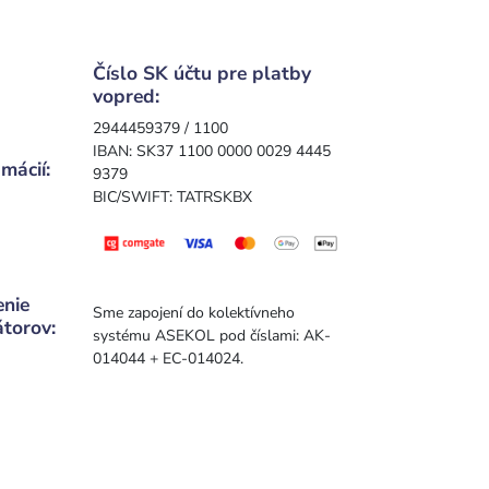
Číslo SK účtu pre platby
vopred:
2944459379 / 1100
IBAN: SK37 1100 0000 0029 4445
mácií:
9379
BIC/SWIFT: TATRSKBX
enie
Sme zapojení do kolektívneho
átorov:
systému ASEKOL pod číslami: AK-
014044 + EC-014024.