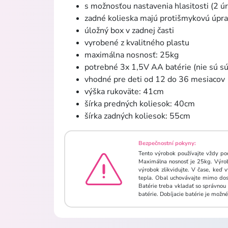
s možnosťou nastavenia hlasitosti (2 ú
zadné kolieska majú protišmykovú úpra
úložný box v zadnej časti
vyrobené z kvalitného plastu
maximálna nosnosť: 25kg
potrebné 3x 1,5V AA batérie (nie sú s
vhodné pre deti od 12 do 36 mesiacov
výška rukoväte: 41cm
šírka predných koliesok: 40cm
šírka zadných koliesok: 55cm
Bezpečnostní pokyny:
Tento výrobok používajte vždy po
Maximálna nosnosť je 25kg. Výrob
výrobok zlikvidujte. V čase, keď
tepla. Obal uchovávajte mimo dosa
Batérie treba vkladať so správnou 
batérie. Dobíjacie batérie je mož