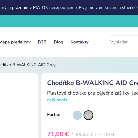
etných prázdnin v PIATOK neexpedujeme. Prajeme vám krásne a slnečné 
Mapa predajcov
B2B
Blog
Kontakty
odítko B-WALKING AID Grey
Chodítko B-WALKING AID Gr
Plastové chodítko pre báječné zážitky! Je
celý popis
Farba:
71,90 €
/
59,42 €
bez DPH