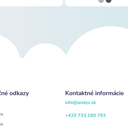
čné odkazy
Kontaktné informácie
info@andys.sk
ie
+420 733 180 793
ia