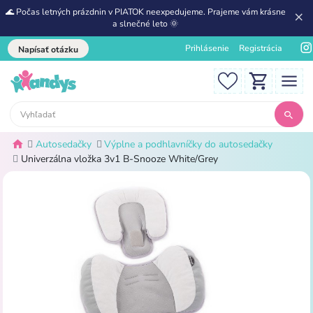
🌊 Počas letných prázdnin v PIATOK neexpedujeme. Prajeme vám krásne
a slnečné leto 🌞
Prihlásenie
Registrácia
Napísať otázku
Autosedačky
Výplne a podhlavníčky do autosedačky
Univerzálna vložka 3v1 B-Snooze White/Grey