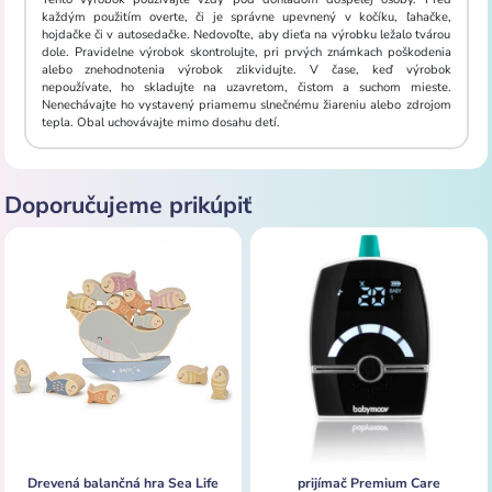
každým použitím overte, či je správne upevnený v kočíku, ľahačke,
hojdačke či v autosedačke. Nedovoľte, aby dieťa na výrobku ležalo tvárou
dole. Pravidelne výrobok skontrolujte, pri prvých známkach poškodenia
alebo znehodnotenia výrobok zlikvidujte. V čase, keď výrobok
nepoužívate, ho skladujte na uzavretom, čistom a suchom mieste.
Nenechávajte ho vystavený priamemu slnečnému žiareniu alebo zdrojom
tepla. Obal uchovávajte mimo dosahu detí.
Doporučujeme prikúpiť
Drevená balančná hra Sea Life
prijímač Premium Care