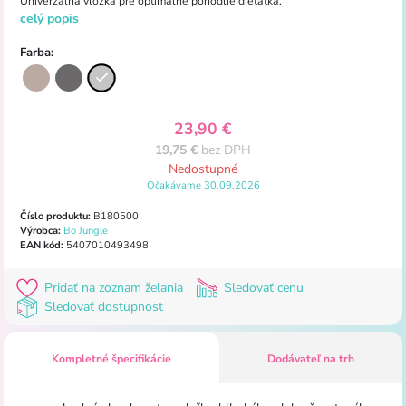
Univerzálna
vložka
pre
optimálne pohodlie
dieťatka.
celý popis
Farba:
23,90 €
19,75 €
bez DPH
Nedostupné
Očakávame 30.09.2026
Číslo produktu:
B180500
Výrobca:
Bo Jungle
EAN kód:
5407010493498
Pridať na zoznam želania
Sledovať cenu
Sledovať dostupnost
Kompletné špecifikácie
Dodávateľ na trh