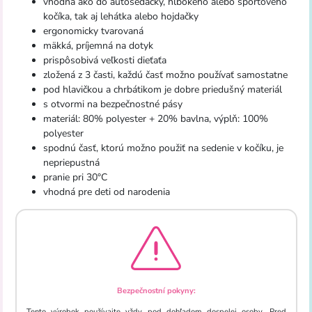
vhodná ako do
autosedačky
,
hlbokého
alebo športového
kočíka
,
tak
aj
lehátka
alebo
hojdačky
ergonomicky
tvarovaná
mäkká
,
príjemná
na
dotyk
prispôsobivá
veľkosti dieťaťa
zložená z 3
časti
, každú
časť možno
používať samostatne
pod
hlavičkou
a
chrbátikom
je dobre
priedušný
materiál
s
otvormi
na
bezpečnostné pásy
materiál
:
80
%
polyester
+
20
%
bavlna
,
výplň
:
100
%
polyester
spodnú časť
,
ktorú možno použiť
na
sedenie
v
kočíku
,
je
nepriepustná
pranie
pri 30
°C
vhodná
pre
deti
od
narodenia
Bezpečnostní pokyny:
Tento výrobok používajte vždy pod dohľadom dospelej osoby. Pred