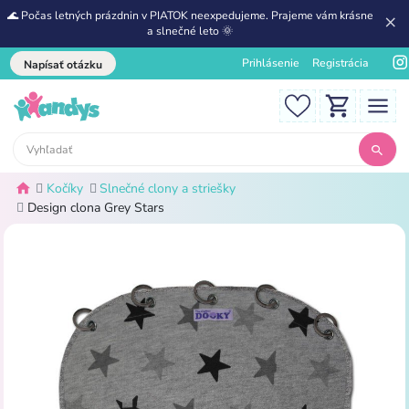
🌊 Počas letných prázdnin v PIATOK neexpedujeme. Prajeme vám krásne
a slnečné leto 🌞
Prihlásenie
Registrácia
Napísať otázku
Kočíky
Slnečné clony a striešky
Design clona Grey Stars