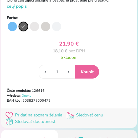
Clona
zaisťujúci
pokojné
a bezpečné
prostredie
pre
dieťatko.
celý popis
Farba:
21,90 €
18,10 €
bez DPH
Skladom
Číslo produktu:
126616
Výrobca:
Dooky
EAN kód:
5038278000472
Pridať na zoznam želania
Sledovať cenu
Sledovať dostupnost