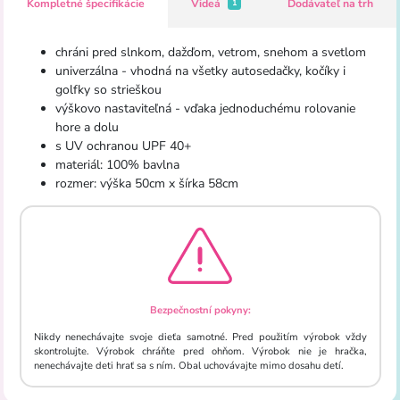
Kompletné špecifikácie
Videá
Dodávateľ na trh
1
chráni
pred
slnkom
,
dažďom
,
vetrom
,
snehom
a
svetlom
univerzálna
-
vhodná
na
všetky
autosedačky
, kočíky
i
golfky
so strieškou
výškovo
nastaviteľná
-
vďaka jednoduchému
rolovanie
hore
a
dolu
s
UV
ochranou
UPF
40+
materiál
:
100
%
bavlna
rozmer
:
výška
50cm
x šírka
58cm
Bezpečnostní pokyny:
Nikdy nenechávajte svoje dieťa samotné. Pred použitím výrobok vždy
skontrolujte. Výrobok chráňte pred ohňom. Výrobok nie je hračka,
nenechávajte deti hrať sa s ním. Obal uchovávajte mimo dosahu detí.