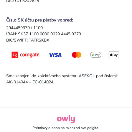
DIČ: CZ03242625
Číslo SK účtu pre platby vopred:
2944459379 / 1100
IBAN: SK37 1100 0000 0029 4445 9379
BIC/SWIFT: TATRSKBX
Sme zapojení do kolektívneho systému ASEKOL pod číslami:
AK-014044 + EC-014024.
owly.digital - Logo
Prémiový e-shop na mieru od
owly.digital