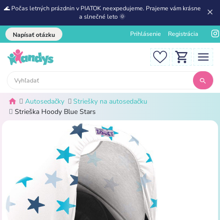
🌊 Počas letných prázdnin v PIATOK neexpedujeme. Prajeme vám krásne
a slnečné leto 🌞
Prihlásenie
Registrácia
Napísať otázku
Autosedačky
Striešky na autosedačku
Strieška Hoody Blue Stars