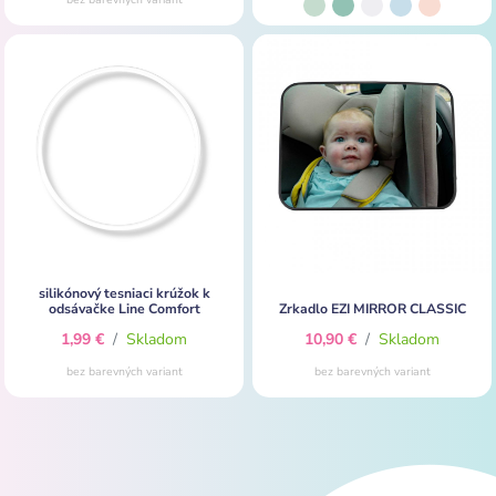
silikónový tesniaci krúžok k
odsávačke Line Comfort
Zrkadlo EZI MIRROR CLASSIC
1,99 €
/
Skladom
10,90 €
/
Skladom
bez barevných variant
bez barevných variant