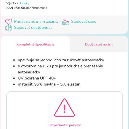
Výrobca:
Dooky
EAN kód:
5038278982983
Pridať na zoznam želania
Sledovať cenu
Sledovať dostupnost
Kompletné špecifikácie
Dodávateľ na trh
upevňuje
sa jednoducho
za
rukoväť
autosedačky
s
otvorom
na
ruku pre
jednoduchšie prenášanie
autosedačky
UV ochrana
UPF
40+
materiál
:
95
%
bavlna
+
5
%
elastan
Bezpečnostní pokyny: