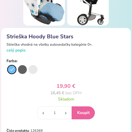
Strieška Hoody Blue Stars
Strieška
vhodná
na
všetky
autosedačky
kategórie
0+.
celý popis
Farba:
19,90 €
16,45 €
bez DPH
Skladom
Číslo produktu:
126369