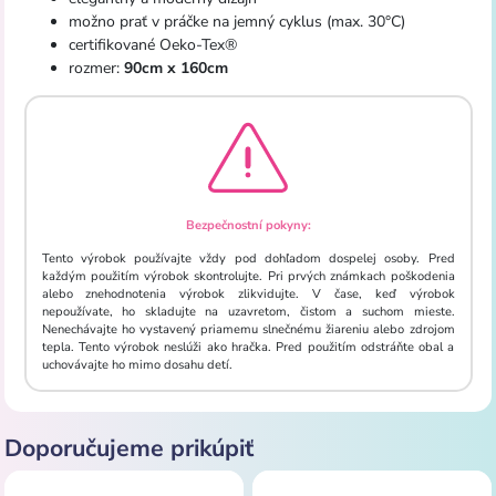
možno prať v práčke na jemný cyklus (max. 30°C)
certifikované Oeko-Tex®
rozmer:
90cm x 160cm
Bezpečnostní pokyny:
Tento výrobok používajte vždy pod dohľadom dospelej osoby. Pred
každým použitím výrobok skontrolujte. Pri prvých známkach poškodenia
alebo znehodnotenia výrobok zlikvidujte. V čase, keď výrobok
nepoužívate, ho skladujte na uzavretom, čistom a suchom mieste.
Nenechávajte ho vystavený priamemu slnečnému žiareniu alebo zdrojom
tepla. Tento výrobok neslúži ako hračka. Pred použitím odstráňte obal a
uchovávajte ho mimo dosahu detí.
Doporučujeme prikúpiť