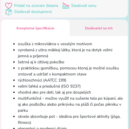
Pridať na zoznam želania
Sledovať cenu
Sledovať dostupnost
Kompletné špecifikácie
Dodávateľ na trh
osuška z mikrovlákna s veselým motívom
vyrobená z ultra mäkkej látky, ktorá je na dotyk veľmi
jemná a príjemná
šetrná aj k citlivej pokožke
s praktickou gumičkou, pomocou ktorej je možné osušku
zrolovať a udržať v kompaktnom stave
rýchloschnúci (AATCC 199)
veľmi ľahká a priedušná (ISO 9237)
vhodná ako pre deti, tak aj pre dospelých
multifunkčná - možno využiť na sušenie tela po kúpaní, ale
aj ako podložku alebo prikrývku na pláži či počas pikniku v
parku
skvele absorbuje pot - ideálna pre športové aktivity (jóga,
fitness)
elegantný a moderný dizajn