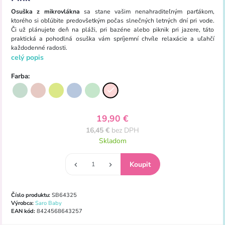
Osuška z mikrovlákna
sa stane vašim nenahraditeľným parťákom,
ktorého si obľúbite predovšetkým počas slnečných letných dní pri vode.
Či už plánujete deň na pláži, pri bazéne alebo piknik pri jazere, táto
praktická a pohodlná osuška vám spríjemní chvíle relaxácie a uľahčí
každodenné radosti.
celý popis
Farba:
19,90 €
16,45 €
bez DPH
Skladom
Číslo produktu:
SB64325
Výrobca:
Saro Baby
EAN kód:
8424568643257