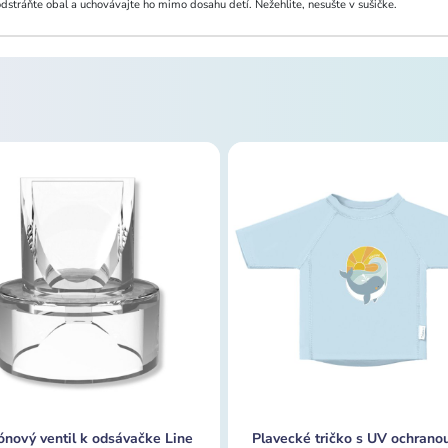
odstráňte obal a uchovávajte ho mimo dosahu detí. Nežehlite, nesušte v sušičke.
kónový ventil k odsávačke Line
Plavecké tričko s UV ochranou