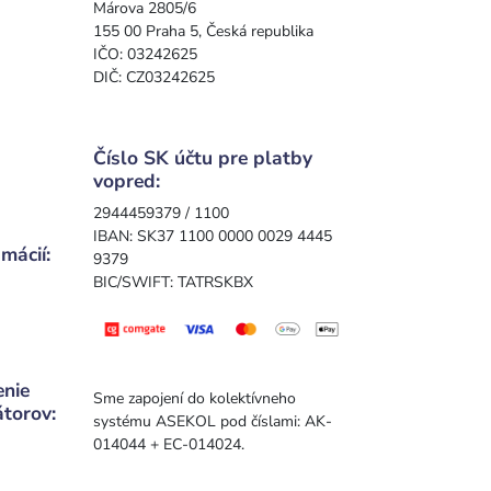
Márova 2805/6
155 00 Praha 5, Česká republika
IČO: 03242625
DIČ: CZ03242625
Číslo SK účtu pre platby
vopred:
2944459379 / 1100
IBAN: SK37 1100 0000 0029 4445
mácií:
9379
BIC/SWIFT: TATRSKBX
enie
Sme zapojení do kolektívneho
átorov:
systému ASEKOL pod číslami: AK-
014044 + EC-014024.