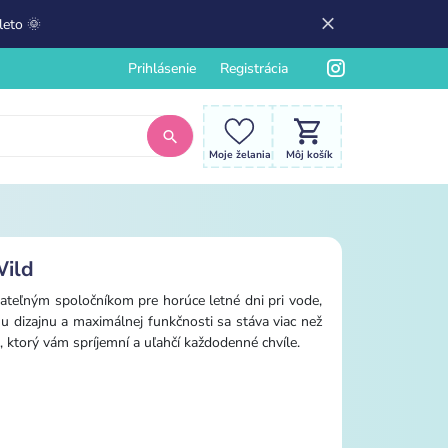
leto 🌞
Prihlásenie
Registrácia
Moje želania
Môj košík
Wild
ateľným spoločníkom pre horúce letné dni pri vode,
mu dizajnu a maximálnej funkčnosti sa stáva viac než
ktorý vám spríjemní a uľahčí každodenné chvíle.