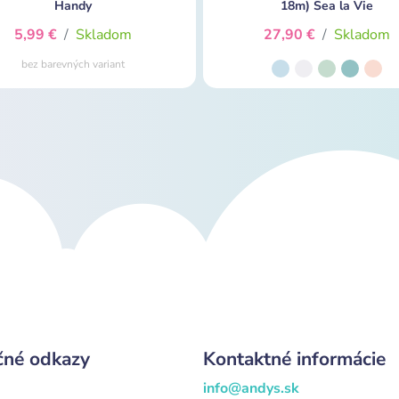
Handy
18m) Sea la Vie
5,99 €
/
Skladom
27,90 €
/
Skladom
bez barevných variant
čné odkazy
Kontaktné informácie
info@andys.sk