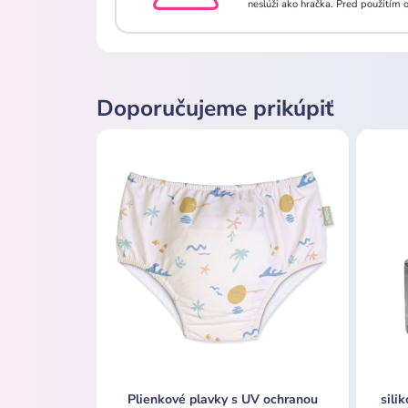
neslúži ako hračka. Pred použitím 
Doporučujeme prikúpiť
Plienkové plavky s UV ochranou
sili