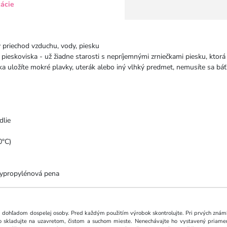
kácie
 priechod vzduchu, vody, piesku
 pieskoviska - už žiadne starosti s nepríjemnými zrniečkami piesku, ktorá 
a uložíte mokré plavky, uterák alebo iný vlhký predmet, nemusíte sa báť,
dlie
0°C)
lypropylénová pena
 dohľadom dospelej osoby. Pred každým použitím výrobok skontrolujte. Pri prvých znám
o skladujte na uzavretom, čistom a suchom mieste. Nenechávajte ho vystavený priame