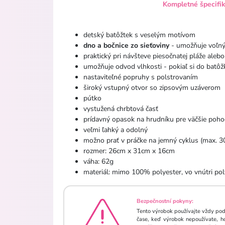
Kompletné špecifi
detský batôžtek s veselým motívom
dno a bočnice zo sieťoviny
- umožňuje voľný
praktický pri návšteve piesočnatej pláže alebo
umožňuje odvod vlhkosti - pokiaľ si do batôžk
nastaviteľné popruhy s polstrovaním
široký vstupný otvor so zipsovým uzáverom
pútko
vystužená chrbtová časť
prídavný opasok na hrudníku pre väčšie poho
veľmi ľahký a odolný
možno prať v práčke na jemný cyklus (max. 3
rozmer: 26cm x 31cm x 16cm
váha: 62g
materiál: mimo 100% polyester, vo vnútri po
Bezpečnostní pokyny:
Tento výrobok používajte vždy pod
čase, keď výrobok nepoužívate, h