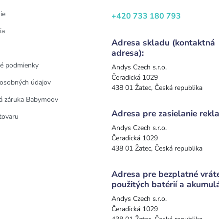
ie
+420 733 180 793
ia
Adresa skladu (kontaktná
adresa):
é podmienky
Andys Czech s.r.o.
Čeradická 1029
osobných údajov
438 01 Žatec, Česká republika
á záruka Babymoov
Adresa pre zasielanie rekla
tovaru
Andys Czech s.r.o.
Čeradická 1029
438 01 Žatec, Česká republika
Adresa pre bezplatné vrát
použitých batérií a akumul
Andys Czech s.r.o.
Čeradická 1029