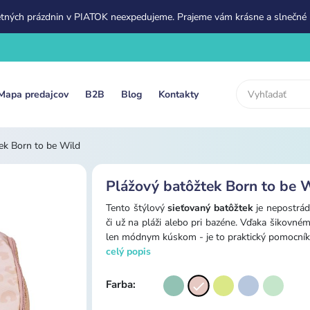
etných prázdnin v PIATOK neexpedujeme. Prajeme vám krásne a slnečné 
Mapa predajcov
B2B
Blog
Kontakty
ek Born to be Wild
Plážový batôžtek Born to be 
Tento štýlový
sieťovaný batôžtek
je nepostrád
či už na pláži alebo pri bazéne. Vďaka šikovné
len módnym kúskom - je to praktický pomocník, 
celý popis
Farba: