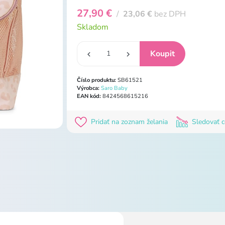
27,90 €
/
23,06 €
bez DPH
Skladom
Číslo produktu:
SB61521
Výrobca:
Saro Baby
EAN kód:
8424568615216
Pridať na zoznam želania
Sledovať 