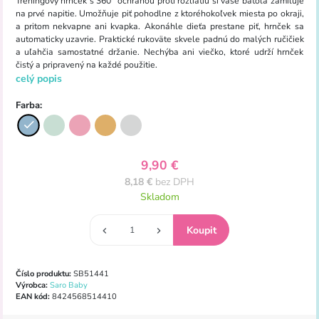
Tréningový hrnček s 360° ochranou proti rozliatiu si vaše batoľa zamiluje
na prvé napitie. Umožňuje piť pohodlne z ktoréhokoľvek miesta po okraji,
a pritom nekvapne ani kvapka. Akonáhle dieťa prestane piť, hrnček sa
automaticky uzavrie. Praktické rukoväte skvele padnú do malých ručičiek
a uľahčia samostatné držanie. Nechýba ani viečko, ktoré udrží hrnček
čistý a pripravený na každé použitie.
celý popis
Farba:
9,90 €
8,18 €
bez DPH
Skladom
Číslo produktu:
SB51441
Výrobca:
Saro Baby
EAN kód:
8424568514410