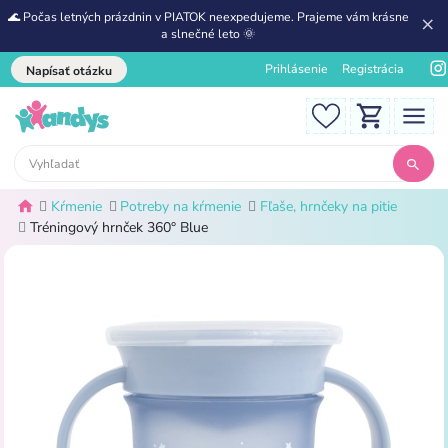
🌊 Počas letných prázdnin v PIATOK neexpedujeme. Prajeme vám krásne
a slnečné leto 🌞
Prihlásenie
Registrácia
Napísať otázku
Kŕmenie
Potreby na kŕmenie
Fľaše, hrnčeky na pitie
Tréningový hrnček 360° Blue