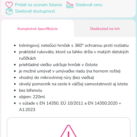
Pridať na zoznam želania
Sledovať cenu
Sledovať dostupnost
Kompletné špecifikácie
Dodávateľ na trh
tréningový, netečúci hrnček s 360° ochranou proti rozliatiu
praktické rukoväte, ktoré sa ľahko držia v malých detských
ručičkách
priehľadné viečko udržuje hrnček v čistote
je možné umývať v umývačke riadu (na hornom rošte)
vhodný do mikrovlnnej rúry (bez viečka)
skvelý pomocník na ceste k väčšej samostatnosti aj istote
bez bifenolu
objem: 220ml
v súlade s EN 14350, EÚ 10/2011 a EN 14350:2020 +
A1:2023