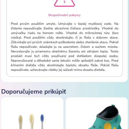
Bezpečnostní pokyny:
Pred prvým použitím umyte. Umývajte v teplej mydlovej vode. Na
čistenie nepoužívajte žiadne abrazívne čistiace prostriedky. Vhodné do
umývačky riadu na hornom rošte. Vhodné do mikrovlnnej rúry (bez
viečka). Pred použitím vždy skontrolujte, či je fľaša v dobrom stave.
Zlikvidujte pri prvých známkach poškodenie alebo zhoršenie stavu. Pokiaľ
fľašu nepoužívate, skladujte ju na uzavretom, čistom a suchom mieste.
Nevystavujte ju priamemu slnečnému žiareniu ani zdrojom tepla. Tento
produkt musí byť vždy používaný pod dohľadom dospelej osoby.
Neprerušované a dlhodobé sanie tekutín môže spôsobiť zubný kaz. Pred
kŕmením dieťaťa vždy skontrolujte teplotu obsahu fľaše. Pokiaľ fľašu
nepoužívate, uchovávajte všetky jej súčasti mimo dosahu dieťaťa.
Doporučujeme prikúpiť