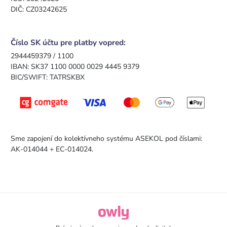
DIČ: CZ03242625
Číslo SK účtu pre platby vopred:
2944459379 / 1100
IBAN: SK37 1100 0000 0029 4445 9379
BIC/SWIFT: TATRSKBX
Sme zapojení do kolektívneho systému ASEKOL pod číslami:
AK-014044 + EC-014024.
owly.digital - Logo