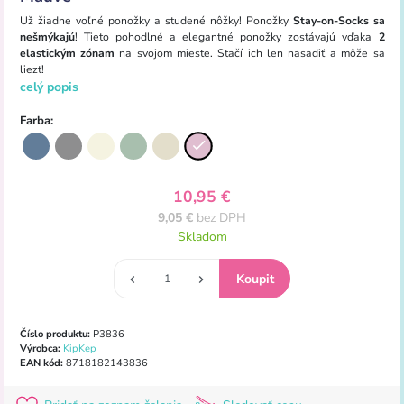
Už žiadne voľné ponožky a studené nôžky! Ponožky
Stay-on-Socks sa
nešmýkajú
! Tieto pohodlné a elegantné ponožky zostávajú vďaka
2
elastickým zónam
na svojom mieste. Stačí ich len nasadiť a môže sa
liezť!
celý popis
Farba:
10,95 €
9,05 €
bez DPH
Skladom
Číslo produktu:
P3836
Výrobca:
KipKep
EAN kód:
8718182143836