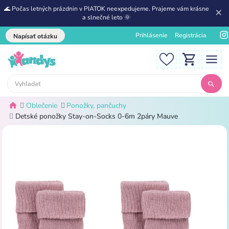
🌊 Počas letných prázdnin v PIATOK neexpedujeme. Prajeme vám krásne
a slnečné leto 🌞
Prihlásenie
Registrácia
Napísať otázku
Oblečenie
Ponožky, pančuchy
Detské ponožky Stay-on-Socks 0-6m 2páry Mauve