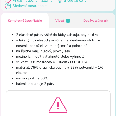
Pridať na zoznam želania
Sledovať cenu
Sledovať dostupnost
Kompletné špecifikácie
Videá
Dodávateľ na trh
1
2 elastické pásky všité do látky zaisťujú, aby nekĺzali
vďaka týmto elastickým zónam a ideálnemu strihu je
nosenie ponožiek veľmi príjemné a pohodlné
na špičke majú hladký, plochý šev
možno ich nosiť vytiahnuté alebo vyhrnuté
veľkosť:
0-6 mesiacov (8-10cm / EU 10-16)
materiál: 76% organická bavlna + 23% polyamid + 1%
elastan
možno prať na 30°C
balenie obsahuje 2 páry