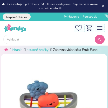
🌊 Počas letných prázdnin v PIATOK neexpedujeme. Prajeme vám krásne
a slnečné leto 🌞
Prihlásenie
Registrácia
Napísať otázku
Hranie
ostatné hračky
Zábavná vkladačka Fruit Funn