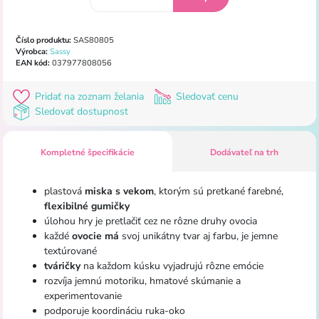
Číslo produktu:
SAS80805
Výrobca:
Sassy
EAN kód:
037977808056
Pridať na zoznam želania
Sledovať cenu
Sledovať dostupnost
Kompletné špecifikácie
Dodávateľ na trh
plastová
miska s vekom
, ktorým sú pretkané farebné,
flexibilné gumičky
úlohou hry je pretlačiť cez ne rôzne druhy ovocia
každé
ovocie má
svoj unikátny tvar aj farbu, je jemne
textúrované
tváričky
na každom kúsku vyjadrujú rôzne emócie
rozvíja jemnú motoriku, hmatové skúmanie a
experimentovanie
podporuje koordináciu ruka-oko