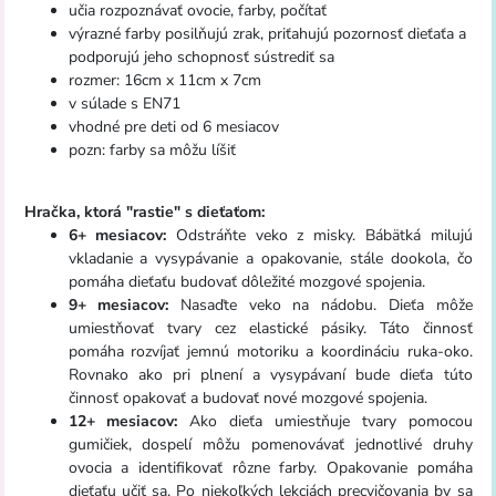
učia rozpoznávať ovocie, farby, počítať
výrazné farby posilňujú zrak, priťahujú pozornosť dieťaťa a
podporujú jeho schopnosť sústrediť sa
rozmer: 16cm x 11cm x 7cm
v súlade s EN71
vhodné pre deti od 6 mesiacov
pozn: farby sa môžu líšiť
Hračka, ktorá "rastie" s dieťaťom:
6+ mesiacov:
Odstráňte veko z misky. Bábätká milujú
vkladanie a vysypávanie a opakovanie, stále dookola, čo
pomáha dieťaťu budovať dôležité mozgové spojenia.
9+ mesiacov:
Nasaďte veko na nádobu. Dieťa môže
umiestňovať tvary cez elastické pásiky. Táto činnosť
pomáha rozvíjať jemnú motoriku a koordináciu ruka-oko.
Rovnako ako pri plnení a vysypávaní bude dieťa túto
činnosť opakovať a budovať nové mozgové spojenia.
12+ mesiacov:
Ako dieťa umiestňuje tvary pomocou
gumičiek, dospelí môžu pomenovávať jednotlivé druhy
ovocia a identifikovať rôzne farby. Opakovanie pomáha
dieťaťu učiť sa. Po niekoľkých lekciách precvičovania by sa