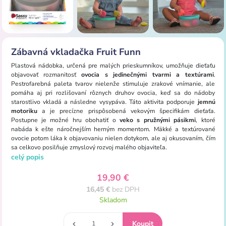
Zábavná vkladačka Fruit Funn
Plastová nádobka, určená pre malých prieskumníkov, umožňuje dieťaťu
objavovať rozmanitosť
ovocia s jedinečnými tvarmi a textúrami
.
Pestrofarebná paleta tvarov nielenže stimuluje zrakové vnímanie, ale
pomáha aj pri rozlišovaní rôznych druhov ovocia, keď sa do nádoby
starostlivo vkladá a následne vysypáva. Táto aktivita podporuje
jemnú
motoriku
a je precízne prispôsobená vekovým špecifikám dieťaťa.
Postupne je možné hru obohatiť o
veko s pružnými pásikmi
, ktoré
nabáda k ešte náročnejším herným momentom. Mäkké a textúrované
ovocie potom láka k objavovaniu nielen dotykom, ale aj okusovaním, čím
sa celkovo posilňuje zmyslový rozvoj malého objaviteľa.
celý popis
19,90 €
16,45 €
bez DPH
Skladom