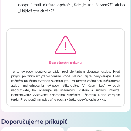
dospelí mali dieťaťa opýtať: „Kde je ten červený?“ alebo
„Nájdeš ten citrón?"
Bezpečnostní pokyny:
Tento výrobok používajte vždy pod dohľadom dospelej osoby. Pred
prvým použitím umyte vo vlažnej vode. Nesterilizujte, nevyvárajte. Pred
každým použitím výrobok skontrolujte. Pri prvých známkach poškodenia
alebo znehodnotenia výrobok zlikvidujte. V čase, keď výrobok
nepoužívate, ho skladujte na uzavretom, čistom a suchom mieste.
Nenechávajte vystavené priamemu slnečnému žiareniu alebo zdrojom
tepla. Pred použitím odstráňte obal a všetky upevňovacie prvky.
Doporučujeme prikúpiť