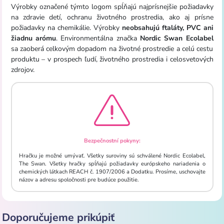
Výrobky označené týmto logom spĺňajú najprísnejšie požiadavky
na zdravie detí, ochranu životného prostredia, ako aj prísne
požiadavky na chemikálie. Výrobky
n
eobsahujú ftaláty, PVC ani
žiadnu arómu
. Environmentálna značka
Nordic Swan Ecolabel
sa zaoberá celkovým dopadom na životné prostredie a celú cestu
produktu – v prospech ľudí, životného prostredia i celosvetových
zdrojov.
Bezpečnostní pokyny:
Hračku je možné umývať. Všetky suroviny sú schválené Nordic Ecolabel,
The Swan. Všetky hračky spĺňajú požiadavky európskeho nariadenia o
chemických látkach REACH č. 1907/2006 a Dodatku. Prosíme, uschovajte
názov a adresu spoločnosti pre budúce použitie.
Doporučujeme prikúpiť