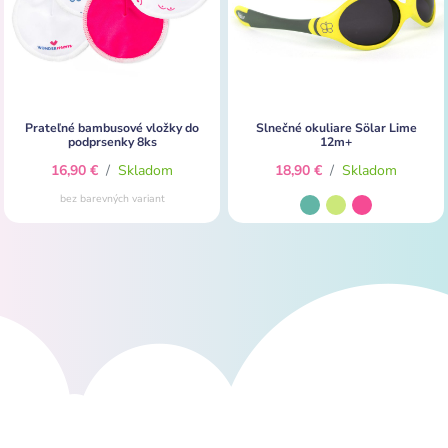
Prateľné bambusové vložky do
Slnečné okuliare Sölar Lime
podprsenky 8ks
12m+
16,90 €
/
Skladom
18,90 €
/
Skladom
bez barevných variant