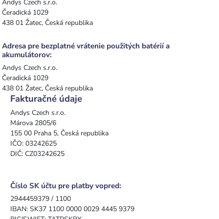
Andys Czech s.r.o.
Čeradická 1029
438 01 Žatec, Česká republika
Adresa pre bezplatné vrátenie použitých batérií a
akumulátorov:
Andys Czech s.r.o.
Čeradická 1029
438 01 Žatec, Česká republika
Fakturačné údaje
Andys Czech s.r.o.
Márova 2805/6
155 00 Praha 5, Česká republika
IČO: 03242625
DIČ: CZ03242625
Číslo SK účtu pre platby vopred:
2944459379 / 1100
IBAN: SK37 1100 0000 0029 4445 9379