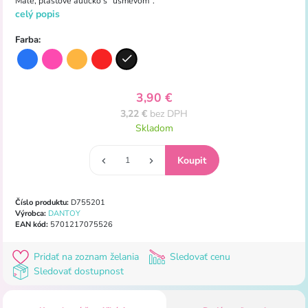
Malé, plastové autíčko s "úsmevom".
celý popis
Farba:
3,90 €
3,22 €
bez DPH
Skladom
Číslo produktu:
D755201
Výrobca:
DANTOY
EAN kód:
5701217075526
Pridať na zoznam želania
Sledovať cenu
Sledovať dostupnost