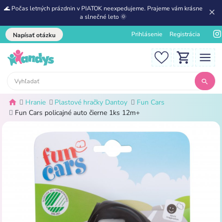
🌊 Počas letných prázdnin v PIATOK neexpedujeme. Prajeme vám krásne
a slnečné leto 🌞
Prihlásenie
Registrácia
Napísať otázku
Hranie
Plastové hračky Dantoy
Fun Cars
Fun Cars policajné auto čierne 1ks 12m+