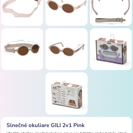
Slnečné okuliare GILI 2v1 Pink