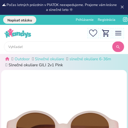
🌊 Počas letných prázdnin v PIATOK neexpedujeme. Prajeme vám krásne
a slnečné leto 🌞
Prihlásenie
Registrácia
Napísať otázku
Outdoor
Slnečné okuliare
slnečné okuliare 6-36m
Slnečné okuliare GILI 2v1 Pink