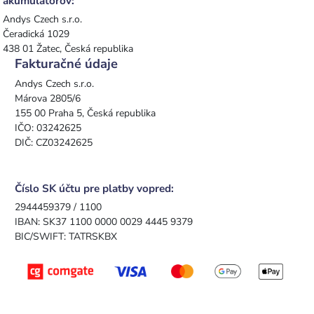
akumulátorov:
Andys Czech s.r.o.
Čeradická 1029
438 01 Žatec, Česká republika
Fakturačné údaje
Andys Czech s.r.o.
Márova 2805/6
155 00 Praha 5, Česká republika
IČO: 03242625
DIČ: CZ03242625
Číslo SK účtu pre platby vopred:
2944459379 / 1100
IBAN: SK37 1100 0000 0029 4445 9379
BIC/SWIFT: TATRSKBX