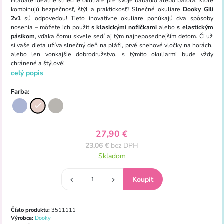
Hľadáte ideálne slnečné okuliare pre svoje bábätko alebo batoľa, ktoré
kombinujú bezpečnosť, štýl a praktickosť? Slnečné okuliare
Dooky Gili
2v1
sú odpoveďou! Tieto inovatívne okuliare ponúkajú dva spôsoby
nosenia – môžete ich použiť
s klasickými nožičkami
alebo
s elastickým
pásikom
, vďaka čomu skvele sedí aj tým najneposednejším deťom. Či už
si vaše dieťa užíva slnečný deň na pláži, prvé snehové vločky na horách,
alebo len vonkajšie dobrodružstvo, s týmito okuliarmi bude vždy
chránené a štýlové!
celý popis
Farba:
27,90 €
23,06 €
bez DPH
Skladom
Číslo produktu:
3511111
Výrobca:
Dooky