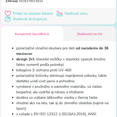
EAN kód:
5038278015834
Pridať na zoznam želania
Sledovať cenu
Sledovať dostupnost
Kompletné špecifikácie
Dodávateľ na trh
polarizačné slnečné okuliare pre deti
od narodenia do 36
mesiacov
design 2v1
: klasické nožičky + elastický opasok (možno
ľahko vymeniť podľa potreby)
kategória 3: ochrana proti UV-400
polarizačné šošovky eliminujú nepríjemné odlesky, takže
dieťatko uvidí svet jasne a pohodlne
vyrobené z pružného a odolného materiálu, sú nielen
bezpečné, ale vydržia aj nárazy a ohýbanie
dodáva sa vrátane látkového vrecka v čiernej farbe
vhodné ako na leto, tak aj do zimného obdobia (najmä na
šport)
v súlade s EN ISO 12312-1:2013(A1:2015), ANSI