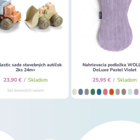
astic sada stavebných autíčok
Nahrievacia podložka WOL
2ks 24m+
DeLuxe Pastel Violet
23,90 €
/
Skladom
25,95 €
/
Skladom
bez barevných variant