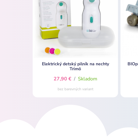
Elektrický detský pilník na nechty
BIOpl
Trimö
27,90 €
/
Skladom
bez barevných variant