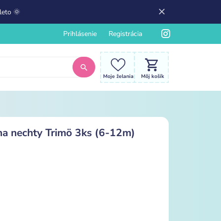
leto 🌞
Prihlásenie
Registrácia
Moje želania
Môj košík
na nechty Trimö 3ks (6-12m)