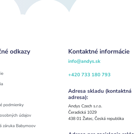
čné odkazy
Kontaktné informácie
info@andys.sk
ie
+420 733 180 793
ia
Adresa skladu (kontaktná
adresa):
é podmienky
Andys Czech s.r.o.
Čeradická 1029
osobných údajov
438 01 Žatec, Česká republika
á záruka Babymoov