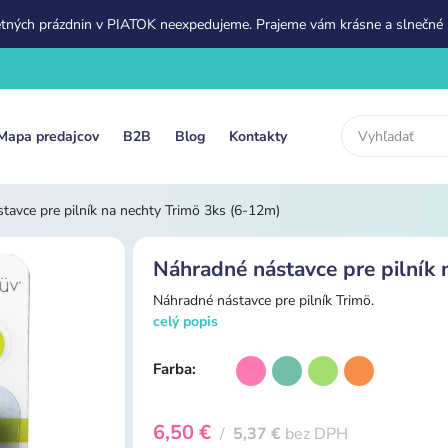
etných prázdnin v PIATOK neexpedujeme. Prajeme vám krásne a slnečné 
Mapa predajcov
B2B
Blog
Kontakty
tavce pre pilník na nechty Trimö 3ks (6-12m)
Náhradné nástavce pre pilník 
Náhradné nástavce pre pilník Trimö.
celý popis
Farba:
6,50 €
/
5,37 €
bez DPH