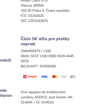
Andys Czech s.r.o.
Márova 2805/6
155 00 Praha 5, Česká republika
IČO: 03242625
DIČ: CZ03242625
Číslo SK účtu pre platby
vopred:
2944459379 / 1100
IBAN: SK37 1100 0000 0029 4445
mácií:
9379
BIC/SWIFT: TATRSKBX
enie
Sme zapojení do kolektívneho
átorov:
systému ASEKOL pod číslami: AK-
014044 + EC-014024.