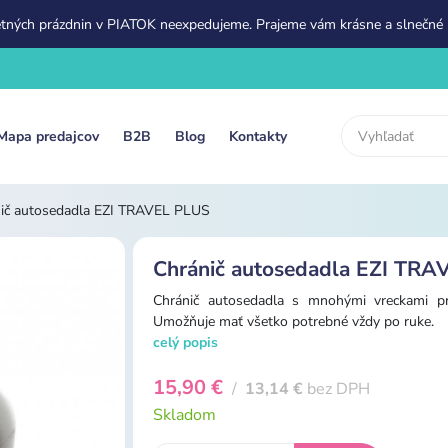
etných prázdnin v PIATOK neexpedujeme. Prajeme vám krásne a slnečné 
Mapa predajcov
B2B
Blog
Kontakty
ič autosedadla EZI TRAVEL PLUS
Chránič autosedadla EZI TR
Chránič autosedadla s mnohými vreckami pre
Umožňuje mať všetko potrebné vždy po ruke.
celý popis
15,90 €
/
13,14 €
bez DPH
Skladom