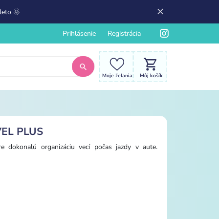
leto 🌞
Prihlásenie
Registrácia
Moje želania
Môj košík
AVEL PLUS
 dokonalú organizáciu vecí počas jazdy v aute.