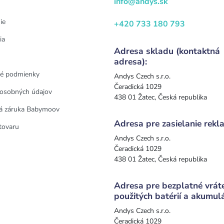
info@andys.sk
ie
+420 733 180 793
ia
Adresa skladu (kontaktná
adresa):
é podmienky
Andys Czech s.r.o.
Čeradická 1029
osobných údajov
438 01 Žatec, Česká republika
á záruka Babymoov
Adresa pre zasielanie rekla
tovaru
Andys Czech s.r.o.
Čeradická 1029
438 01 Žatec, Česká republika
Adresa pre bezplatné vrát
použitých batérií a akumul
Andys Czech s.r.o.
Čeradická 1029