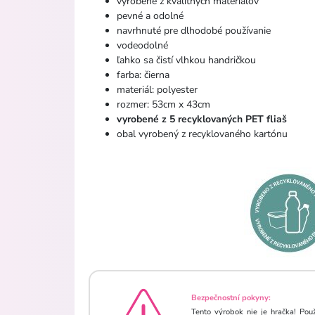
vyrobené z kvalitných materiálov
pevné a odolné
navrhnuté pre dlhodobé používanie
vodeodolné
ľahko sa čistí vlhkou handričkou
farba: čierna
materiál: polyester
rozmer: 53cm x 43cm
vyrobené z 5 recyklovaných PET fliaš
obal vyrobený z recyklovaného kartónu
Bezpečnostní pokyny:
Tento výrobok nie je hračka! Pou