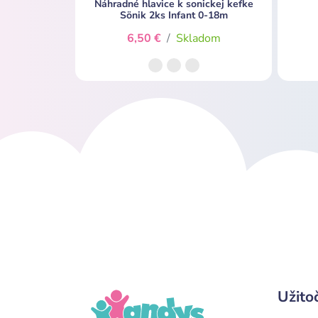
Náhradné hlavice k sonickej kefke
Sönik 2ks Infant 0-18m
6,50 €
/
Skladom
Užito