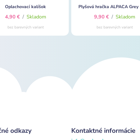
Oplachovací kalíšok
Plyšová hračka ALPACA Grey
4,90 €
/
Skladom
9,90 €
/
Skladom
bez barevných variant
bez barevných variant
čné odkazy
Kontaktné informácie