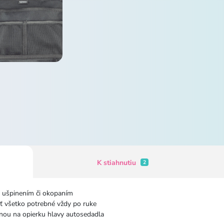
K stiahnutiu
2
d ušpinením či okopaním
 všetko potrebné vždy po ruke
nou na opierku hlavy autosedadla